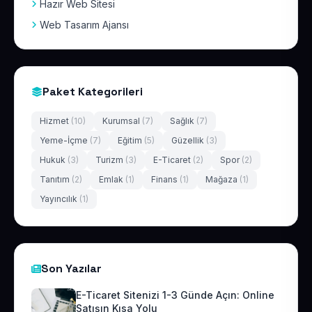
Hazır Web Sitesi
Web Tasarım Ajansı
Paket Kategorileri
Hizmet
(10)
Kurumsal
(7)
Sağlık
(7)
Yeme-İçme
(7)
Eğitim
(5)
Güzellik
(3)
Hukuk
(3)
Turizm
(3)
E-Ticaret
(2)
Spor
(2)
Tanıtım
(2)
Emlak
(1)
Finans
(1)
Mağaza
(1)
Yayıncılık
(1)
Son Yazılar
E-Ticaret Sitenizi 1-3 Günde Açın: Online
Satışın Kısa Yolu