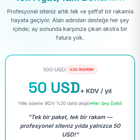
Profesyonel siteniz artık tek ve şeffaf bir rakamla
hayata geçiyor. Alan adından desteğe her şey
içinde; ay sonunda karşınıza çıkan ekstra bir
fatura yok.
100 USD
%50 İNDİRİM
50 USD
+ KDV / yıl
Yıllık ödeme (KDV %20 dahil değil)
Her Şey Dahil
"Tek bir paket, tek bir rakam —
profesyonel siteniz yılda yalnızca 50
USD!"