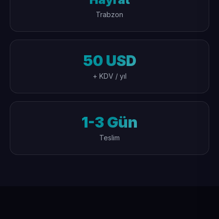
Trabzon
50 USD
+ KDV / yıl
1-3 Gün
Teslim