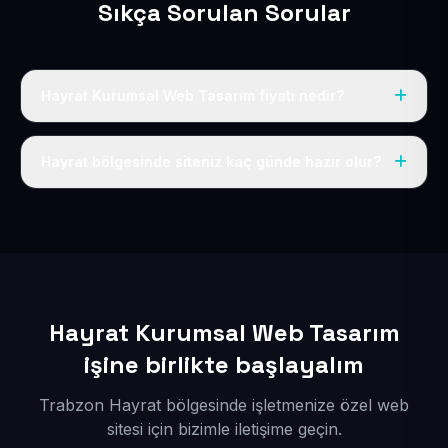
Sıkça Sorulan Sorular
Hayrat Kurumsal Web Tasarım fiyatı nedir?
Tek fiyat uygulanır: yıllık 50 USD + KDV. Bu bedele alan
adı, hosting, SSL ve temel SEO da dahildir.
Hayrat bölgesinde siteniz kaç günde hazır olur?
İçerikleriniz elimize geçtikten sonra siteniz 1-3 iş günü
içerisinde yayına alınır.
Hayrat Kurumsal Web Tasarım
işine birlikte başlayalım
Trabzon Hayrat bölgesinde işletmenize özel web
sitesi için bizimle iletişime geçin.