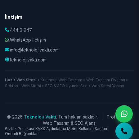
İletişim
444 0 947
WhatsApp İletişim
info@teknolojivakti.com
teknolojivakti.com
Hazır Web Sitesi
• Kurumsal Web Tasarım • Web Tasarım Fiyatları •
Sektörel Web Sitesi • SEO & AEO Uyumlu Site • Web Sitesi Yapımı
© 2026
Teknoloji Vakti
. Tüm hakları saklıdır.
|
Profesyonel
Web Tasarım & SEO Ajansı
Gizlilik Politikası
|
KVKK Aydınlatma Metni
|
Kullanım Şartları
|
Önemli Bağlantılar