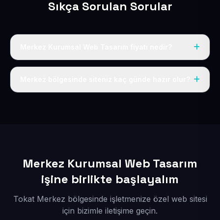
Sıkça Sorulan Sorular
Merkez Kurumsal Web Tasarım fiyatı nedir?
Tek fiyat uygulanır: yıllık 50 USD + KDV. Bu bedele alan
adı, hosting, SSL ve temel SEO da dahildir.
Merkez bölgesinde siteniz kaç günde hazır olur?
İçerikleriniz elimize geçtikten sonra siteniz 1-3 iş günü
içerisinde yayına alınır.
Merkez Kurumsal Web Tasarım
işine birlikte başlayalım
Tokat Merkez bölgesinde işletmenize özel web sitesi
için bizimle iletişime geçin.