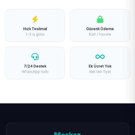
Hızlı Teslimat
Güvenli Ödeme
1-3 iş günü
Kart / Havale
7/24 Destek
Ek Ücret Yok
WhatsApp hattı
Net tek fiyat
Merkez