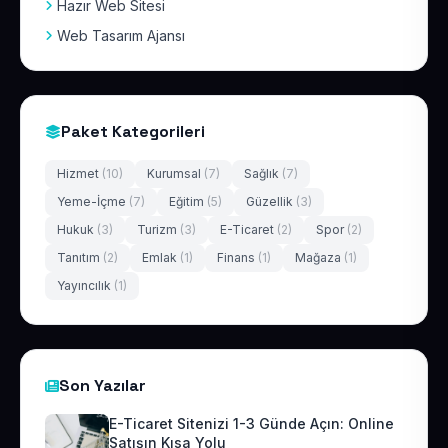
Hazır Web Sitesi
Web Tasarım Ajansı
Paket Kategorileri
Hizmet
(10)
Kurumsal
(7)
Sağlık
(7)
Yeme-İçme
(7)
Eğitim
(5)
Güzellik
(3)
Hukuk
(3)
Turizm
(3)
E-Ticaret
(2)
Spor
(2)
Tanıtım
(2)
Emlak
(1)
Finans
(1)
Mağaza
(1)
Yayıncılık
(1)
Son Yazılar
E-Ticaret Sitenizi 1-3 Günde Açın: Online
Satışın Kısa Yolu