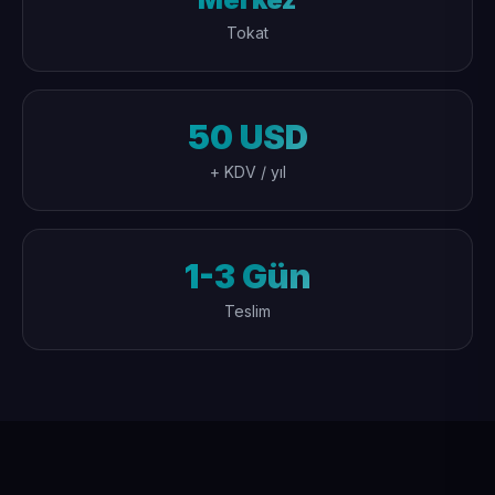
Tokat
50 USD
+ KDV / yıl
1-3 Gün
Teslim