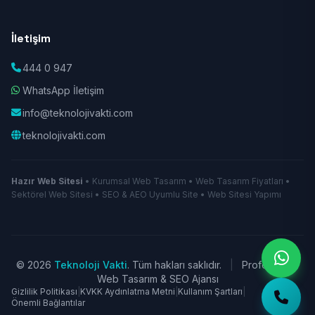
İletişim
444 0 947
WhatsApp İletişim
info@teknolojivakti.com
teknolojivakti.com
Hazır Web Sitesi
• Kurumsal Web Tasarım • Web Tasarım Fiyatları •
Sektörel Web Sitesi • SEO & AEO Uyumlu Site • Web Sitesi Yapımı
© 2026
Teknoloji Vakti
. Tüm hakları saklıdır.
|
Profesyonel
Web Tasarım & SEO Ajansı
Gizlilik Politikası
|
KVKK Aydınlatma Metni
|
Kullanım Şartları
|
Önemli Bağlantılar