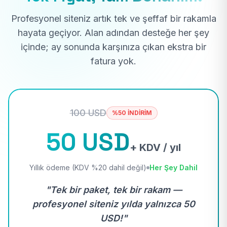
Profesyonel siteniz artık tek ve şeffaf bir rakamla
hayata geçiyor. Alan adından desteğe her şey
içinde; ay sonunda karşınıza çıkan ekstra bir
fatura yok.
100 USD
%50 İNDİRİM
50 USD
+ KDV / yıl
Yıllık ödeme (KDV %20 dahil değil)
Her Şey Dahil
"Tek bir paket, tek bir rakam —
profesyonel siteniz yılda yalnızca 50
USD!"