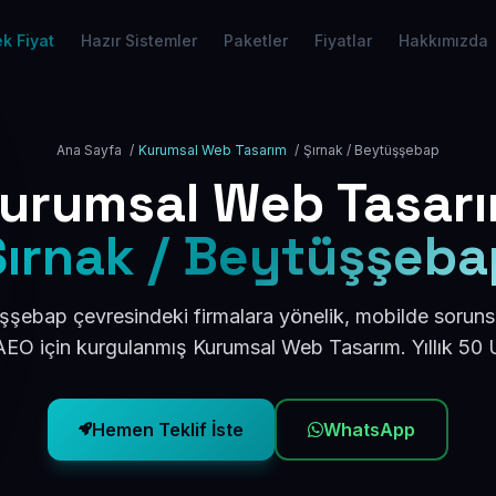
k Fiyat
Hazır Sistemler
Paketler
Fiyatlar
Hakkımızda
Ana Sayfa
/
Kurumsal Web Tasarım
/
Şırnak / Beytüşşebap
urumsal Web Tasar
Şırnak / Beytüşşeba
şşebap çevresindeki firmalara yönelik, mobilde soruns
AEO için kurgulanmış Kurumsal Web Tasarım. Yıllık 50
Hemen Teklif İste
WhatsApp