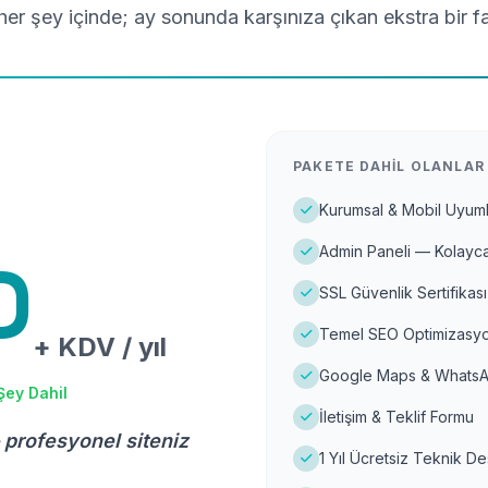
er şey içinde; ay sonunda karşınıza çıkan ekstra bir f
PAKETE DAHIL OLANLAR
Kurumsal & Mobil Uyuml
Admin Paneli — Kolayca
D
SSL Güvenlik Sertifikası
Temel SEO Optimizasyo
+ KDV / yıl
Google Maps & WhatsA
Şey Dahil
İletişim & Teklif Formu
 profesyonel siteniz
1 Yıl Ücretsiz Teknik D