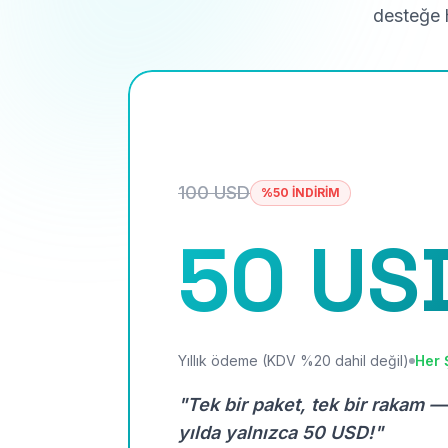
desteğe h
100 USD
%50 İNDİRİM
50 US
Yıllık ödeme (KDV %20 dahil değil)
Her 
"Tek bir paket, tek bir rakam —
yılda yalnızca 50 USD!"