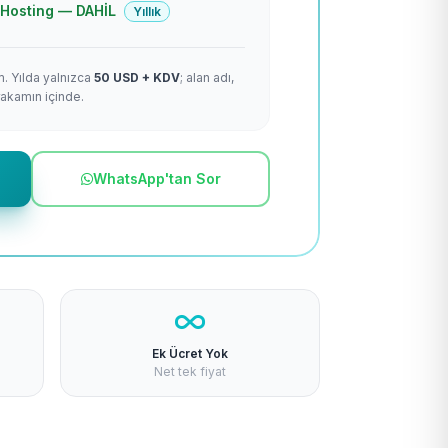
 + Hosting — DAHİL
Yıllık
m. Yılda yalnızca
50 USD + KDV
; alan adı,
rakamın içinde.
WhatsApp'tan Sor
Ek Ücret Yok
Net tek fiyat