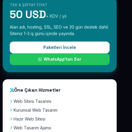
TEK & ŞEFFAF FIYAT
50 USD
+ KDV / yıl
Alan adı, hosting, SSL, SEO ve 30 gün destek dahil.
Siteniz 1-3 iş günü içinde yayında.
Paketleri İncele
WhatsApp'tan Sor
Öne Çıkan Hizmetler
Web Sitesi Tasarımı
Kurumsal Web Tasarım
Hazır Web Sitesi
Web Tasarım Ajansı