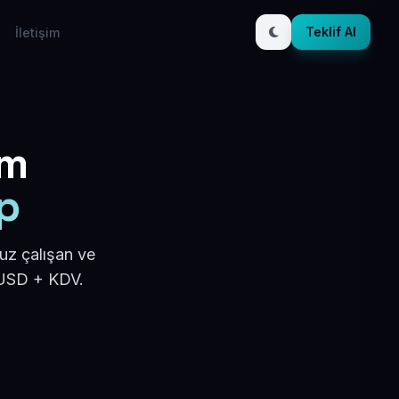
Teklif Al
İletişim
ım
p
uz çalışan ve
 USD + KDV.