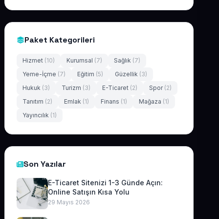
Paket Kategorileri
Hizmet
(10)
Kurumsal
(7)
Sağlık
(7)
Yeme-İçme
(7)
Eğitim
(5)
Güzellik
(3)
Hukuk
(3)
Turizm
(3)
E-Ticaret
(2)
Spor
(2)
Tanıtım
(2)
Emlak
(1)
Finans
(1)
Mağaza
(1)
Yayıncılık
(1)
Son Yazılar
E-Ticaret Sitenizi 1-3 Günde Açın:
Online Satışın Kısa Yolu
29 Mayıs 2026