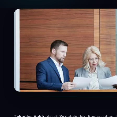
Teknoloji Vakti
olarak Şırnak ilindeki Beytüşşebap i