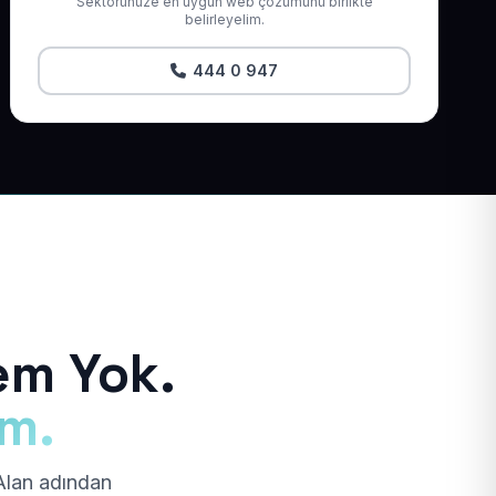
Sektörünüze en uygun web çözümünü birlikte
belirleyelim.
444 0 947
em Yok.
ım.
 Alan adından