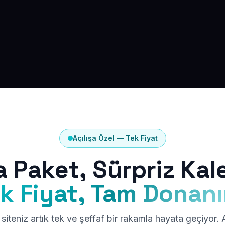
Açılışa Özel — Tek Fiyat
a Paket, Sürpriz Kal
k Fiyat, Tam Donan
siteniz artık tek ve şeffaf bir rakamla hayata geçiyor.