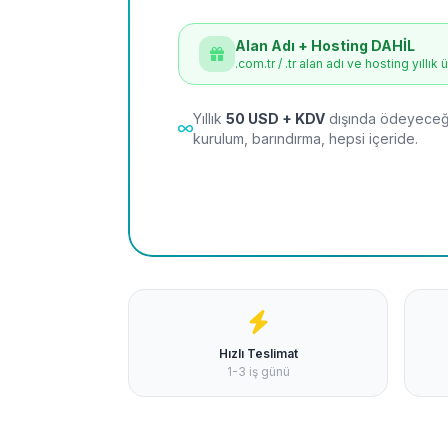
Alan Adı + Hosting DAHİL
.com.tr / .tr alan adı ve hosting yıllık 
Yıllık
50 USD + KDV
dışında ödeyeceği
kurulum, barındırma, hepsi içeride.
Hızlı Teslimat
1-3 iş günü