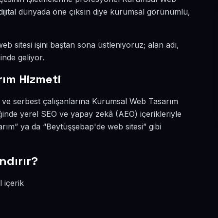
dijital dünyada öne çıksın diye kurumsal görünümlü,
b sitesi işini baştan sona üstleniyoruz; alan adı,
inde geliyor.
ım Hizmeti
a ve serbest çalışanlarına Kurumsal Web Tasarım
eğinde yerel SEO ve yapay zekâ (AEO) içerikleriyle
ım” ya da “Beytüşşebap'de web sitesi” gibi
ndırır?
 içerik