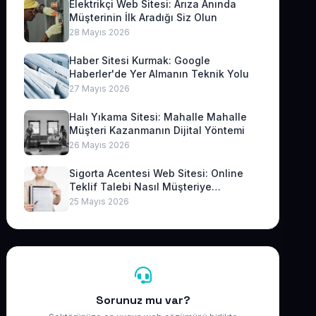
Elektrikçi Web Sitesi: Arıza Anında
Müşterinin İlk Aradığı Siz Olun
28 Mayıs 2026
Haber Sitesi Kurmak: Google
Haberler'de Yer Almanın Teknik Yolu
27 Mayıs 2026
Halı Yıkama Sitesi: Mahalle Mahalle
Müşteri Kazanmanın Dijital Yöntemi
26 Mayıs 2026
Sigorta Acentesi Web Sitesi: Online
Teklif Talebi Nasıl Müşteriye
Dönüşür?
25 Mayıs 2026
Sorunuz mu var?