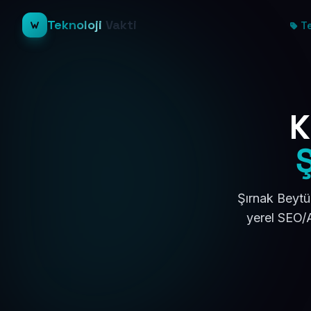
Teknoloji
Vakti
Te
K
Şırnak Beytü
yerel SEO/