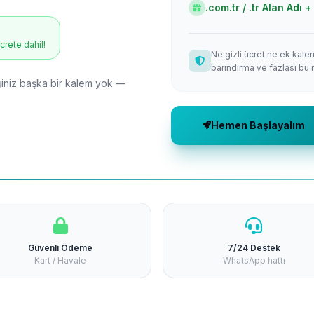
.com.tr / .tr Alan Adı
ücrete dahil!
Ne gizli ücret ne ek kale
barındırma ve fazlası bu 
niz başka bir kalem yok —
Hemen Başlayalım
Güvenli Ödeme
7/24 Destek
Kart / Havale
WhatsApp hattı