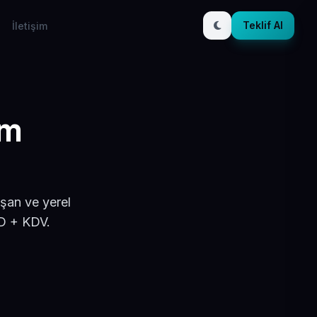
Teklif Al
İletişim
ım
ışan ve yerel
SD + KDV.