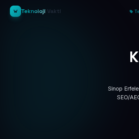
Teknoloji
Vakti
Te
K
Sinop Erfele
SEO/AEO 