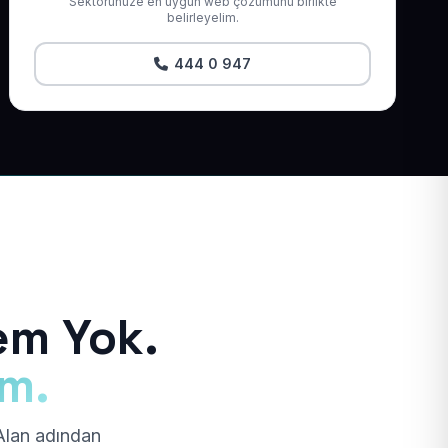
Sektörünüze en uygun web çözümünü birlikte
belirleyelim.
444 0 947
em Yok.
ım.
 Alan adından