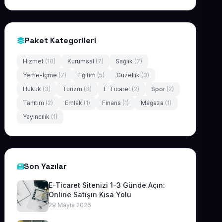
Paket Kategorileri
Hizmet
(10)
Kurumsal
(7)
Sağlık
(7)
Yeme-İçme
(7)
Eğitim
(5)
Güzellik
(3)
Hukuk
(3)
Turizm
(3)
E-Ticaret
(2)
Spor
(2)
Tanıtım
(2)
Emlak
(1)
Finans
(1)
Mağaza
(1)
Yayıncılık
(1)
Son Yazılar
E-Ticaret Sitenizi 1-3 Günde Açın:
Online Satışın Kısa Yolu
29 Mayıs 2026