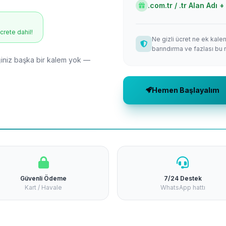
.com.tr / .tr Alan Adı
ücrete dahil!
Ne gizli ücret ne ek kale
barındırma ve fazlası bu 
niz başka bir kalem yok —
Hemen Başlayalım
Güvenli Ödeme
7/24 Destek
Kart / Havale
WhatsApp hattı