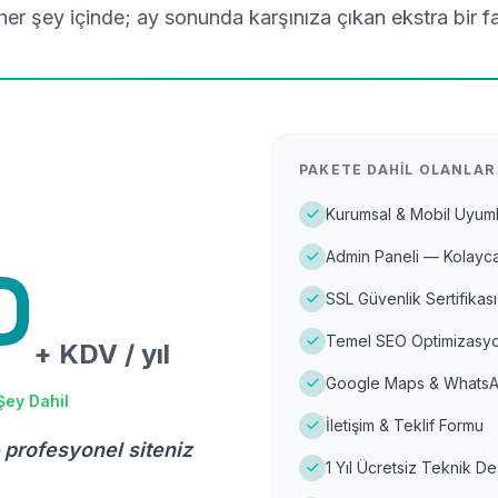
er şey içinde; ay sonunda karşınıza çıkan ekstra bir f
PAKETE DAHIL OLANLAR
Kurumsal & Mobil Uyuml
Admin Paneli — Kolayca
D
SSL Güvenlik Sertifikası
Temel SEO Optimizasyo
+ KDV / yıl
Google Maps & WhatsA
Şey Dahil
İletişim & Teklif Formu
 profesyonel siteniz
1 Yıl Ücretsiz Teknik D