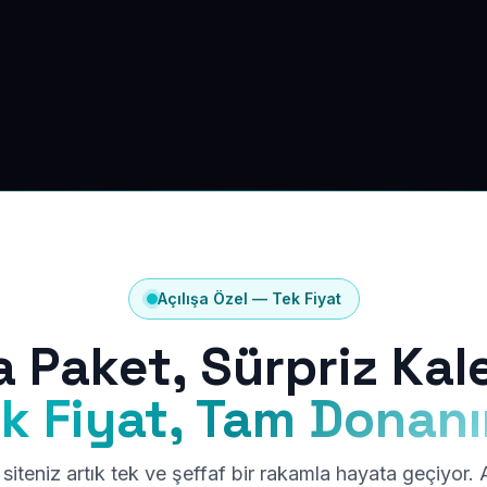
Açılışa Özel — Tek Fiyat
a Paket, Sürpriz Kal
k Fiyat, Tam Donan
siteniz artık tek ve şeffaf bir rakamla hayata geçiyor.