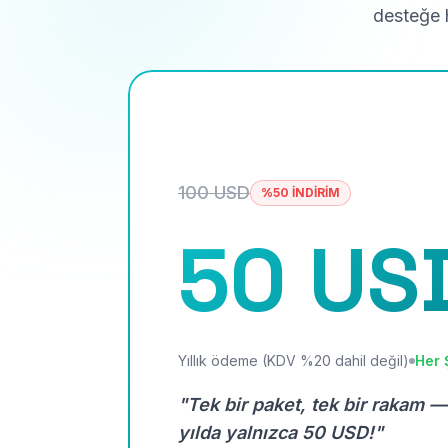
desteğe h
100 USD
%50 İNDİRİM
50 US
Yıllık ödeme (KDV %20 dahil değil)
Her 
"Tek bir paket, tek bir rakam —
yılda yalnızca 50 USD!"