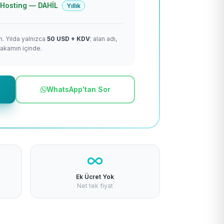
 + Hosting — DAHİL
Yıllık
m. Yılda yalnızca
50 USD + KDV
; alan adı,
rakamın içinde.
WhatsApp'tan Sor
Ek Ücret Yok
Net tek fiyat