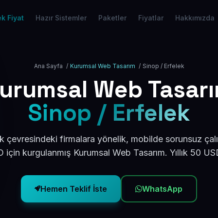
k Fiyat
Hazır Sistemler
Paketler
Fiyatlar
Hakkımızda
Ana Sayfa
/
Kurumsal Web Tasarım
/
Sinop / Erfelek
urumsal Web Tasar
Sinop / Erfelek
k çevresindeki firmalara yönelik, mobilde sorunsuz çal
için kurgulanmış Kurumsal Web Tasarım. Yıllık 50 U
Hemen Teklif İste
WhatsApp