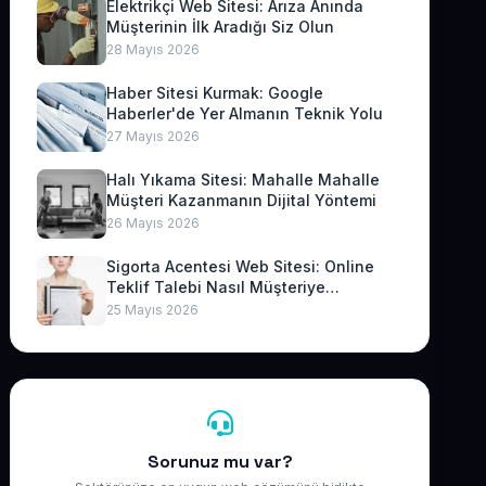
Elektrikçi Web Sitesi: Arıza Anında
Müşterinin İlk Aradığı Siz Olun
28 Mayıs 2026
Haber Sitesi Kurmak: Google
Haberler'de Yer Almanın Teknik Yolu
27 Mayıs 2026
Halı Yıkama Sitesi: Mahalle Mahalle
Müşteri Kazanmanın Dijital Yöntemi
26 Mayıs 2026
Sigorta Acentesi Web Sitesi: Online
Teklif Talebi Nasıl Müşteriye
Dönüşür?
25 Mayıs 2026
Sorunuz mu var?