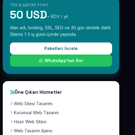
TEK & ŞEFFAF FIYAT
50 USD
+ KDV / yıl
Alan adı, hosting, SSL, SEO ve 30 gün destek dahil.
Siteniz 1-3 iş günü içinde yayında.
Paketleri İncele
WhatsApp'tan Sor
Öne Çıkan Hizmetler
Web Sitesi Tasarımı
Kurumsal Web Tasarım
Hazır Web Sitesi
Web Tasarım Ajansı