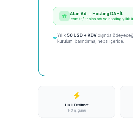
Alan Adı + Hosting DAHİL
.com.tr / .tr alan adı ve hosting yıllık 
Yıllık
50 USD + KDV
dışında ödeyeceği
kurulum, barındırma, hepsi içeride.
Hızlı Teslimat
1-3 iş günü