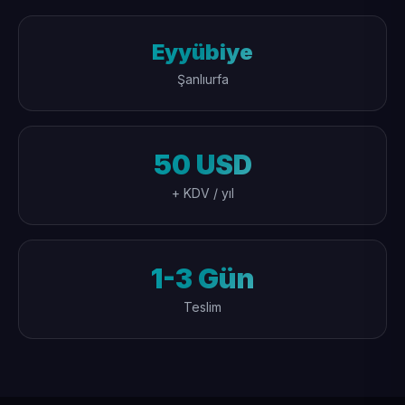
Eyyübiye
Şanlıurfa
50 USD
+ KDV / yıl
1-3 Gün
Teslim