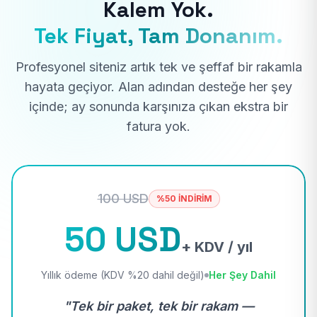
Kalem Yok.
Tek Fiyat, Tam Donanım.
Profesyonel siteniz artık tek ve şeffaf bir rakamla
hayata geçiyor. Alan adından desteğe her şey
içinde; ay sonunda karşınıza çıkan ekstra bir
fatura yok.
100 USD
%50 İNDİRİM
50 USD
+ KDV / yıl
Yıllık ödeme (KDV %20 dahil değil)
Her Şey Dahil
"Tek bir paket, tek bir rakam —