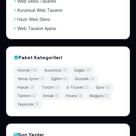
Web Sitesi Tasarımı
Kurumsal Web Tasarım
Hazır Web Sitesi
Web Tasarım Ajansı
Paket Kategorileri
Hizmet
(10)
Kurumsal
(7)
Sağlık
(7)
Yeme-İçme
(7)
Eğitim
(5)
Güzellik
(3)
Hukuk
(3)
Turizm
(3)
E-Ticaret
(2)
Spor
(2)
Tanıtım
(2)
Emlak
(1)
Finans
(1)
Mağaza
(1)
Yayıncılık
(1)
Son Yazılar