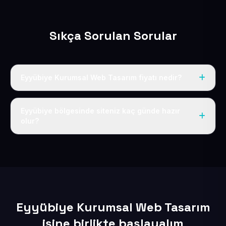
Sıkça Sorulan Sorular
Eyyübiye Kurumsal Web Tasarım fiyatı nedir?
Tek fiyat uygulanır: yıllık 50 USD + KDV. Bu bedele alan
adı, hosting, SSL ve temel SEO da dahildir.
Eyyübiye bölgesinde siteniz kaç günde hazır
olur?
İçerikleriniz elimize geçtikten sonra siteniz 1-3 iş günü
içerisinde yayına alınır.
Eyyübiye Kurumsal Web Tasarım
işine birlikte başlayalım