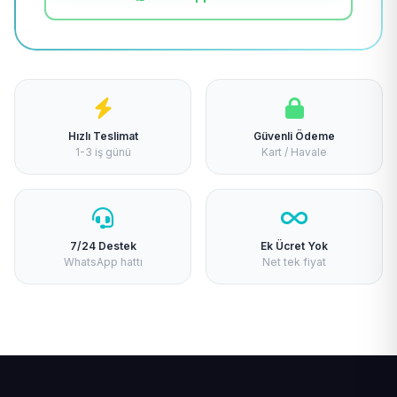
Hızlı Teslimat
Güvenli Ödeme
1-3 iş günü
Kart / Havale
7/24 Destek
Ek Ücret Yok
WhatsApp hattı
Net tek fiyat