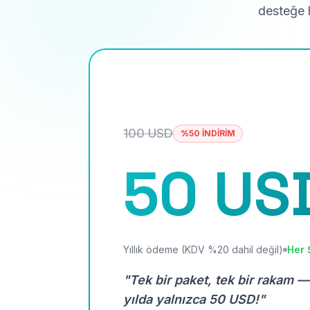
desteğe h
100 USD
%50 İNDİRİM
50 US
Yıllık ödeme (KDV %20 dahil değil)
Her 
"Tek bir paket, tek bir rakam —
yılda yalnızca 50 USD!"