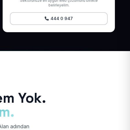
Sektörünüze en uygun web çözümünü birlikte
belirleyelim.
444 0 947
em Yok.
ım.
 Alan adından