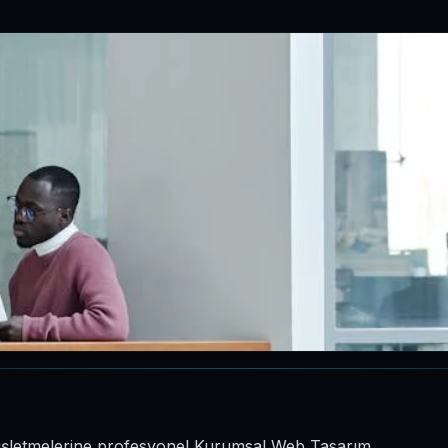
in işletmelerine profesyonel Kurumsal Web Tasarım