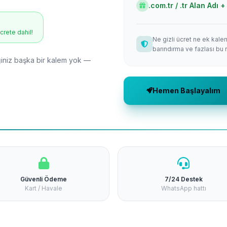
.com.tr / .tr Alan Adı
ücrete dahil!
Ne gizli ücret ne ek kale
barındırma ve fazlası bu 
niz başka bir kalem yok —
Hemen Başlayalım
Güvenli Ödeme
7/24 Destek
Kart / Havale
WhatsApp hattı