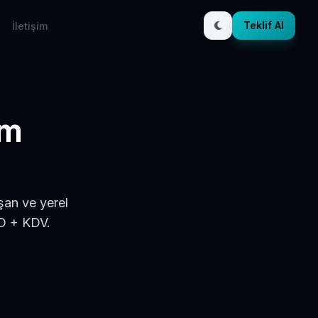
Teklif Al
İletişim
ım
şan ve yerel
SD + KDV.