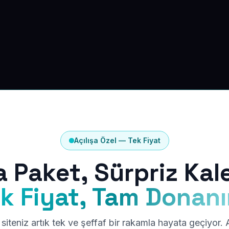
Açılışa Özel — Tek Fiyat
a Paket, Sürpriz Kal
k Fiyat, Tam Donan
siteniz artık tek ve şeffaf bir rakamla hayata geçiyor.