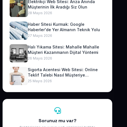
Elektrikçi Web Sitesi: Arıza Anında
Müşterinin İlk Aradığı Siz Olun
28 Mayıs 2026
Haber Sitesi Kurmak: Google
Haberler'de Yer Almanın Teknik Yolu
27 Mayıs 2026
Halı Yıkama Sitesi: Mahalle Mahalle
Müşteri Kazanmanın Dijital Yöntemi
26 Mayıs 2026
Sigorta Acentesi Web Sitesi: Online
Teklif Talebi Nasıl Müşteriye
Dönüşür?
25 Mayıs 2026
Sorunuz mu var?