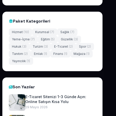
Paket Kategorileri
Hizmet
(10)
Kurumsal
(7)
Sağlık
(7)
Yeme-İçme
(7)
Eğitim
(5)
Güzellik
(3)
Hukuk
(3)
Turizm
(3)
E-Ticaret
(2)
Spor
(2)
Tanıtım
(2)
Emlak
(1)
Finans
(1)
Mağaza
(1)
Yayıncılık
(1)
Son Yazılar
E-Ticaret Sitenizi 1-3 Günde Açın:
Online Satışın Kısa Yolu
29 Mayıs 2026