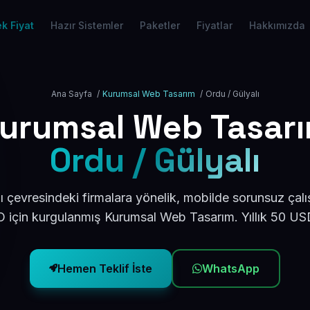
k Fiyat
Hazır Sistemler
Paketler
Fiyatlar
Hakkımızda
Ana Sayfa
/
Kurumsal Web Tasarım
/
Ordu / Gülyalı
urumsal Web Tasar
Ordu / Gülyalı
ı çevresindeki firmalara yönelik, mobilde sorunsuz çalı
için kurgulanmış Kurumsal Web Tasarım. Yıllık 50 U
Hemen Teklif İste
WhatsApp