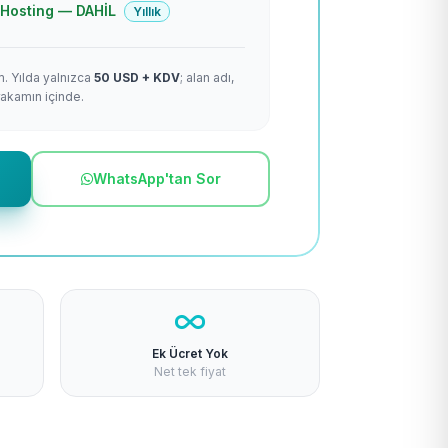
 + Hosting — DAHİL
Yıllık
m. Yılda yalnızca
50 USD + KDV
; alan adı,
rakamın içinde.
WhatsApp'tan Sor
Ek Ücret Yok
Net tek fiyat