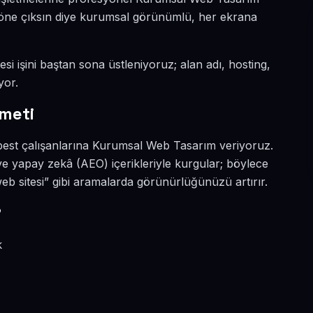
da öne çıksın diye kurumsal görünümlü, her ekrana
esi işini baştan sona üstleniyoruz; alan adı, hosting,
yor.
meti
rbest çalışanlarına Kurumsal Web Tasarım veriyoruz.
 ve yapay zekâ (AEO) içerikleriyle kurgular; böylece
b sitesi” gibi aramalarda görünürlüğünüzü artırır.
?
k