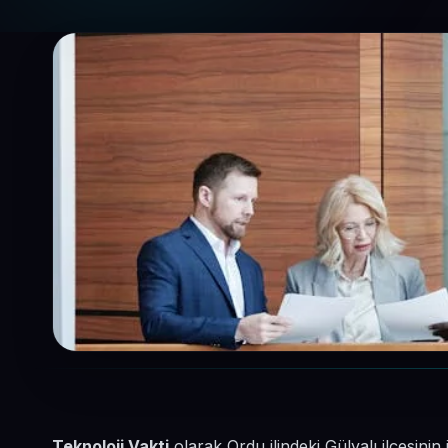
Teknoloji Vakti
olarak Ordu ilindeki Gülyalı ilçesin