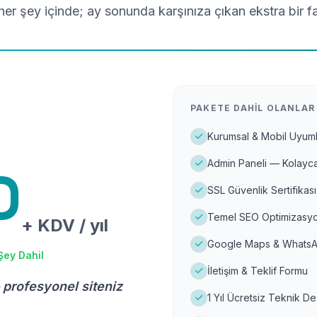
er şey içinde; ay sonunda karşınıza çıkan ekstra bir f
PAKETE DAHIL OLANLAR
Kurumsal & Mobil Uyuml
Admin Paneli — Kolayca
D
SSL Güvenlik Sertifikası
Temel SEO Optimizasyo
+ KDV / yıl
Google Maps & WhatsA
Şey Dahil
İletişim & Teklif Formu
 profesyonel siteniz
1 Yıl Ücretsiz Teknik D