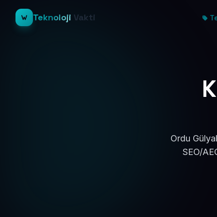
Teknoloji
Vakti
Te
K
Ordu Gülyal
SEO/AEO 