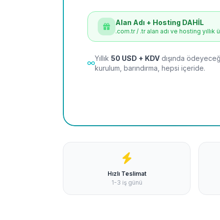
Alan Adı + Hosting DAHİL
.com.tr / .tr alan adı ve hosting yıllık 
Yıllık
50 USD + KDV
dışında ödeyeceği
kurulum, barındırma, hepsi içeride.
Hızlı Teslimat
1-3 iş günü