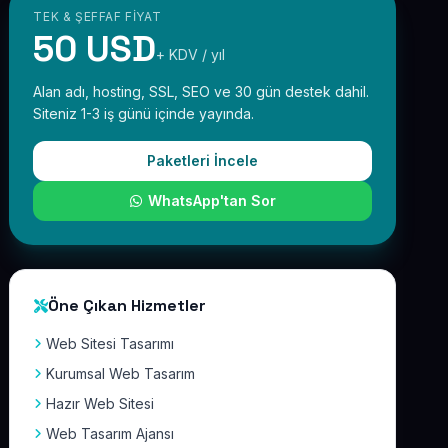
TEK & ŞEFFAF FIYAT
50 USD
+ KDV / yıl
Alan adı, hosting, SSL, SEO ve 30 gün destek dahil.
Siteniz 1-3 iş günü içinde yayında.
Paketleri İncele
WhatsApp'tan Sor
Öne Çıkan Hizmetler
Web Sitesi Tasarımı
Kurumsal Web Tasarım
Hazır Web Sitesi
Web Tasarım Ajansı