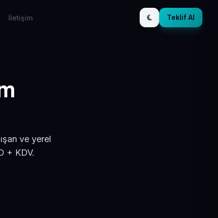
Teklif Al
İletişim
ım
ışan ve yerel
SD + KDV.