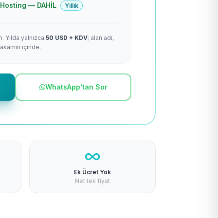
 + Hosting — DAHİL
Yıllık
m. Yılda yalnızca
50 USD + KDV
; alan adı,
rakamın içinde.
WhatsApp'tan Sor
Ek Ücret Yok
Net tek fiyat