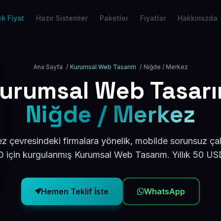
k Fiyat
Hazır Sistemler
Paketler
Fiyatlar
Hakkımızda
Ana Sayfa
/
Kurumsal Web Tasarım
/
Niğde / Merkez
urumsal Web Tasar
Niğde / Merkez
 çevresindeki firmalara yönelik, mobilde sorunsuz çal
için kurgulanmış Kurumsal Web Tasarım. Yıllık 50 U
Hemen Teklif İste
WhatsApp