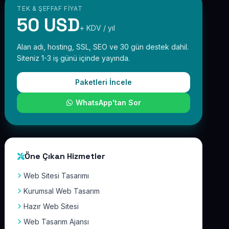
TEK & ŞEFFAF FIYAT
50 USD
+ KDV / yıl
Alan adı, hosting, SSL, SEO ve 30 gün destek dahil.
Siteniz 1-3 iş günü içinde yayında.
Paketleri İncele
WhatsApp'tan Sor
Öne Çıkan Hizmetler
Web Sitesi Tasarımı
Kurumsal Web Tasarım
Hazır Web Sitesi
Web Tasarım Ajansı