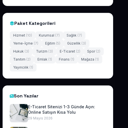
Paket Kategorileri
Hizmet
(10)
Kurumsal
(7)
Sağlık
(7)
Yeme-İçme
(7)
Eğitim
(5)
Güzellik
(3)
Hukuk
(3)
Turizm
(3)
E-Ticaret
(2)
Spor
(2)
Tanıtım
(2)
Emlak
(1)
Finans
(1)
Mağaza
(1)
Yayıncılık
(1)
Son Yazılar
E-Ticaret Sitenizi 1-3 Günde Açın:
Online Satışın Kısa Yolu
29 Mayıs 2026