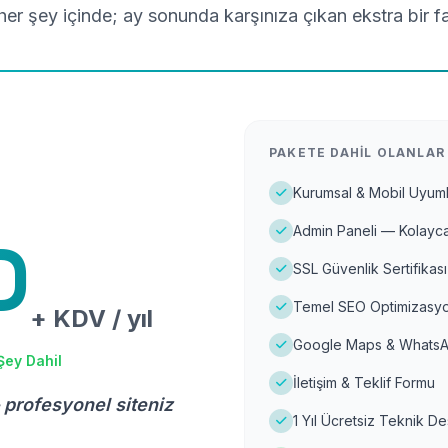
er şey içinde; ay sonunda karşınıza çıkan ekstra bir f
PAKETE DAHIL OLANLAR
Kurumsal & Mobil Uyuml
Admin Paneli — Kolayca
D
SSL Güvenlik Sertifikası
Temel SEO Optimizasyo
+ KDV / yıl
Google Maps & WhatsA
Şey Dahil
İletişim & Teklif Formu
 profesyonel siteniz
1 Yıl Ücretsiz Teknik D