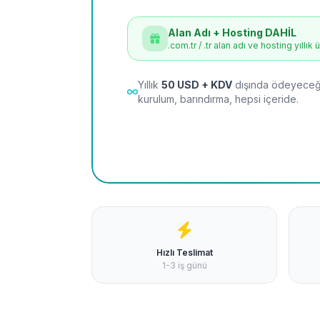
Alan Adı + Hosting DAHİL
.com.tr / .tr alan adı ve hosting yıllık 
Yıllık
50 USD + KDV
dışında ödeyeceği
kurulum, barındırma, hepsi içeride.
Hızlı Teslimat
1-3 iş günü