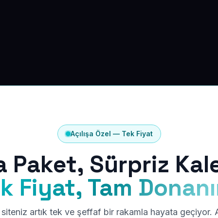
Açılışa Özel — Tek Fiyat
a Paket, Sürpriz Kal
k Fiyat, Tam Donan
siteniz artık tek ve şeffaf bir rakamla hayata geçiyor.