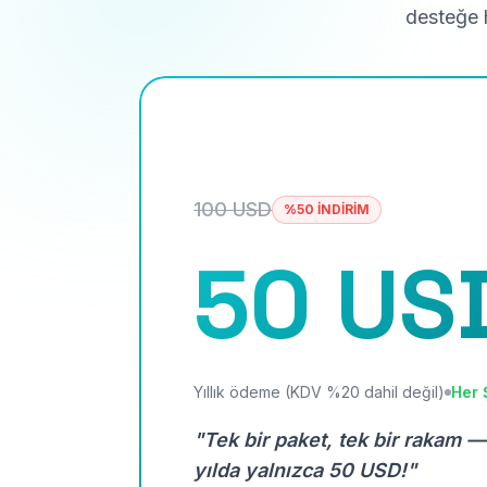
desteğe h
100 USD
%50 İNDİRİM
50 US
Yıllık ödeme (KDV %20 dahil değil)
Her 
"Tek bir paket, tek bir rakam —
yılda yalnızca 50 USD!"