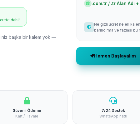
.com.tr / .tr Alan Adı
ücrete dahil!
Ne gizli ücret ne ek kale
barındırma ve fazlası bu 
niz başka bir kalem yok —
Hemen Başlayalım
Güvenli Ödeme
7/24 Destek
Kart / Havale
WhatsApp hattı