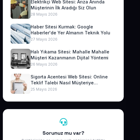
Elektrikçi Web Sitesi: Arıza Anında
Müşterinin İlk Aradığı Siz Olun
28 Mayıs 2026
Haber Sitesi Kurmak: Google
Haberler'de Yer Almanın Teknik Yolu
27 Mayıs 2026
Halı Yıkama Sitesi: Mahalle Mahalle
Müşteri Kazanmanın Dijital Yöntemi
26 Mayıs 2026
Sigorta Acentesi Web Sitesi: Online
Teklif Talebi Nasıl Müşteriye
Dönüşür?
25 Mayıs 2026
Sorunuz mu var?