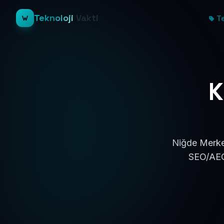
Teknoloji
Vakti
Te
K
Niğde Merkez
SEO/AEO 