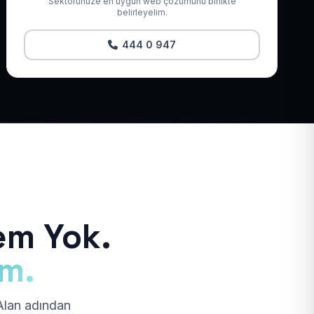
Sektörünüze en uygun web çözümünü birlikte
belirleyelim.
444 0 947
em Yok.
ım.
 Alan adından