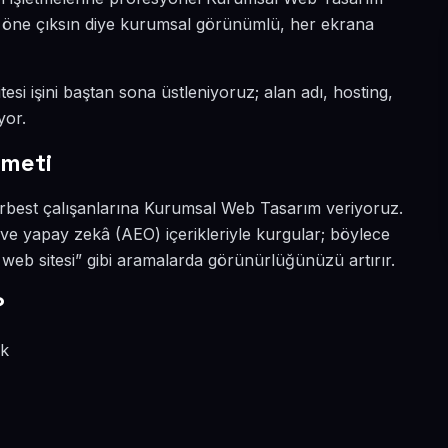
da öne çıksın diye kurumsal görünümlü, her ekrana
esi işini baştan sona üstleniyoruz; alan adı, hosting,
yor.
zmeti
erbest çalışanlarına Kurumsal Web Tasarım veriyoruz.
 ve yapay zekâ (AEO) içerikleriyle kurgular; böylece
b sitesi” gibi aramalarda görünürlüğünüzü artırır.
?
ik