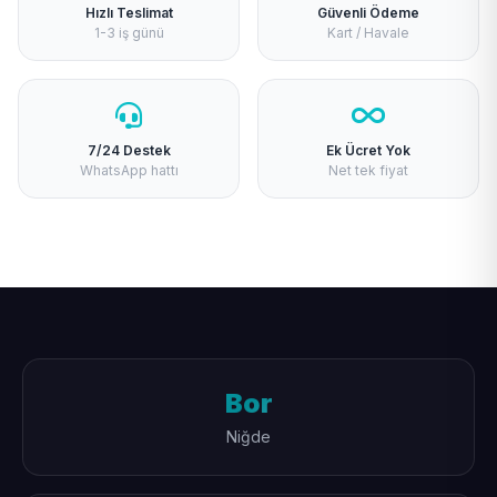
Hızlı Teslimat
Güvenli Ödeme
1-3 iş günü
Kart / Havale
7/24 Destek
Ek Ücret Yok
WhatsApp hattı
Net tek fiyat
Bor
Niğde