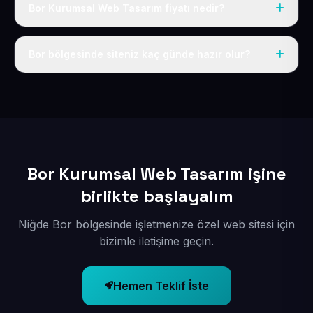
Bor Kurumsal Web Tasarım fiyatı nedir?
Tek fiyat uygulanır: yıllık 50 USD + KDV. Bu bedele alan
adı, hosting, SSL ve temel SEO da dahildir.
Bor bölgesinde siteniz kaç günde hazır olur?
İçerikleriniz elimize geçtikten sonra siteniz 1-3 iş günü
içerisinde yayına alınır.
Bor Kurumsal Web Tasarım işine
birlikte başlayalım
Niğde Bor bölgesinde işletmenize özel web sitesi için
bizimle iletişime geçin.
Hemen Teklif İste