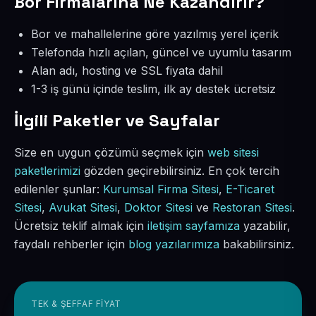
Bor Firmalarına Ne Kazandırır?
Bor ve mahallelerine göre yazılmış yerel içerik
Telefonda hızlı açılan, güncel ve uyumlu tasarım
Alan adı, hosting ve SSL fiyata dahil
1-3 iş günü içinde teslim, ilk ay destek ücretsiz
İlgili Paketler ve Sayfalar
Size en uygun çözümü seçmek için
web sitesi
paketlerimizi
gözden geçirebilirsiniz. En çok tercih
edilenler şunlar:
Kurumsal Firma Sitesi
,
E-Ticaret
Sitesi
,
Avukat Sitesi
,
Doktor Sitesi
ve
Restoran Sitesi
.
Ücretsiz teklif almak için
iletişim sayfamıza
yazabilir,
faydalı rehberler için
blog yazılarımıza
bakabilirsiniz.
TEK & ŞEFFAF FIYAT