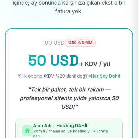
içinde; ay sonunda karşınıza çıkan ekstra bir
fatura yok.
100 USD
%50 İNDİRİM
50 USD
+ KDV / yıl
Yıllık ödeme (KDV %20 dahil değil)
Her Şey Dahil
"Tek bir paket, tek bir rakam —
profesyonel siteniz yılda yalnızca 50
USD!"
Alan Adı + Hosting DAHİL
.com.tr / .tr alan adı ve hosting yıllık ücrete
dahil!