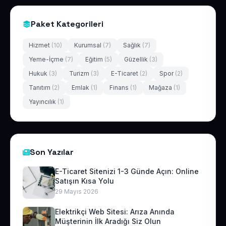
Paket Kategorileri
Hizmet
(10)
Kurumsal
(7)
Sağlık
(7)
Yeme-İçme
(7)
Eğitim
(5)
Güzellik
(3)
Hukuk
(3)
Turizm
(3)
E-Ticaret
(2)
Spor
(2)
Tanıtım
(2)
Emlak
(1)
Finans
(1)
Mağaza
(1)
Yayıncılık
(1)
Son Yazılar
E-Ticaret Sitenizi 1-3 Günde Açın: Online
Satışın Kısa Yolu
29 Mayıs 2026
Elektrikçi Web Sitesi: Arıza Anında
Müşterinin İlk Aradığı Siz Olun