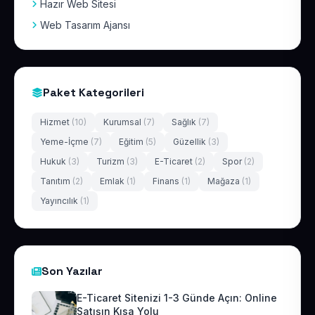
Hazır Web Sitesi
Web Tasarım Ajansı
Paket Kategorileri
Hizmet
(10)
Kurumsal
(7)
Sağlık
(7)
Yeme-İçme
(7)
Eğitim
(5)
Güzellik
(3)
Hukuk
(3)
Turizm
(3)
E-Ticaret
(2)
Spor
(2)
Tanıtım
(2)
Emlak
(1)
Finans
(1)
Mağaza
(1)
Yayıncılık
(1)
Son Yazılar
E-Ticaret Sitenizi 1-3 Günde Açın: Online
Satışın Kısa Yolu