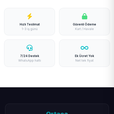
Hızlı Teslimat
Güvenli Ödeme
1-3 iş günü
Kart / Havale
7/24 Destek
Ek Ücret Yok
WhatsApp hattı
Net tek fiyat
Ortaca