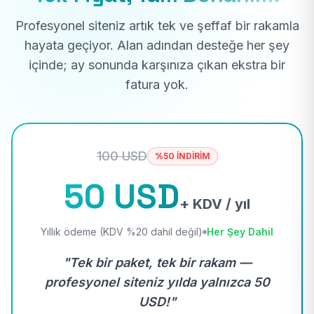
Profesyonel siteniz artık tek ve şeffaf bir rakamla
hayata geçiyor. Alan adından desteğe her şey
içinde; ay sonunda karşınıza çıkan ekstra bir
fatura yok.
100 USD
%50 İNDİRİM
50 USD
+ KDV / yıl
Yıllık ödeme (KDV %20 dahil değil)
Her Şey Dahil
"Tek bir paket, tek bir rakam —
profesyonel siteniz yılda yalnızca 50
USD!"