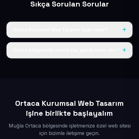
Sıkça Sorulan Sorular
Ortaca Kurumsal Web Tasarım fiyatı nedir?
Tek fiyat uygulanır: yıllık 50 USD + KDV. Bu bedele alan
adı, hosting, SSL ve temel SEO da dahildir.
Ortaca bölgesinde siteniz kaç günde hazır olur?
İçerikleriniz elimize geçtikten sonra siteniz 1-3 iş günü
içerisinde yayına alınır.
Ortaca Kurumsal Web Tasarım
işine birlikte başlayalım
Muğla Ortaca bölgesinde işletmenize özel web sitesi
için bizimle iletişime geçin.