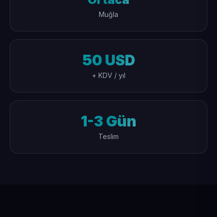
Muğla
50 USD
+ KDV / yıl
1-3 Gün
Teslim