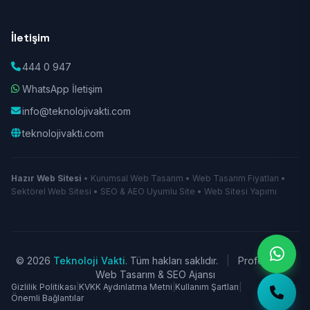
İletişim
444 0 947
WhatsApp İletişim
info@teknolojivakti.com
teknolojivakti.com
Hazır Web Sitesi
• Kurumsal Web Tasarım • Web Tasarım Fiyatları •
Sektörel Web Sitesi • SEO & AEO Uyumlu Site • Web Sitesi Yapımı
© 2026
Teknoloji Vakti
. Tüm hakları saklıdır.
|
Profesyonel
Web Tasarım & SEO Ajansı
Gizlilik Politikası
|
KVKK Aydınlatma Metni
|
Kullanım Şartları
|
Önemli Bağlantılar