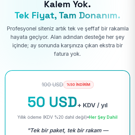
Kalem Yok.
Tek Fiyat, Tam Donanım.
Profesyonel siteniz artık tek ve şeffaf bir rakamla
hayata geçiyor. Alan adından desteğe her şey
içinde; ay sonunda karşınıza çıkan ekstra bir
fatura yok.
100 USD
%50 İNDİRİM
50 USD
+ KDV / yıl
Yıllık ödeme (KDV %20 dahil değil)
Her Şey Dahil
"Tek bir paket, tek bir rakam —