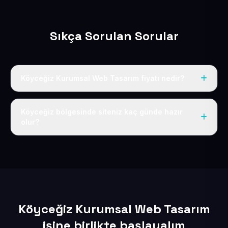
Sıkça Sorulan Sorular
Köyceğiz Kurumsal Web Tasarım fiyatı nedir?
Tek fiyat uygulanır: yıllık 50 USD + KDV. Bu bedele alan
adı, hosting, SSL ve temel SEO da dahildir.
Köyceğiz bölgesinde siteniz kaç günde hazır
olur?
İçerikleriniz elimize geçtikten sonra siteniz 1-3 iş günü
içerisinde yayına alınır.
Köyceğiz Kurumsal Web Tasarım
işine birlikte başlayalım