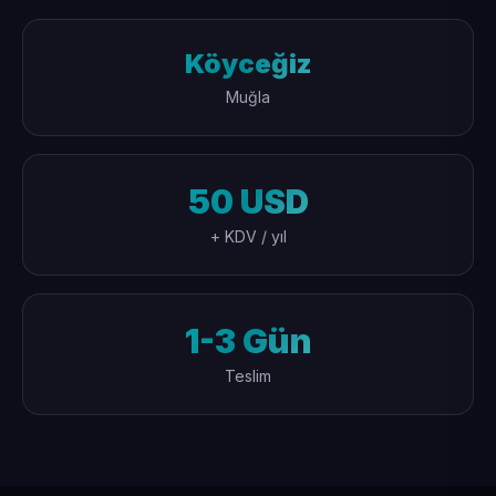
Köyceğiz
Muğla
50 USD
+ KDV / yıl
1-3 Gün
Teslim