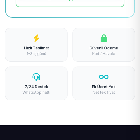
Hızlı Teslimat
Güvenli Ödeme
1-3 iş günü
Kart / Havale
7/24 Destek
Ek Ücret Yok
WhatsApp hattı
Net tek fiyat