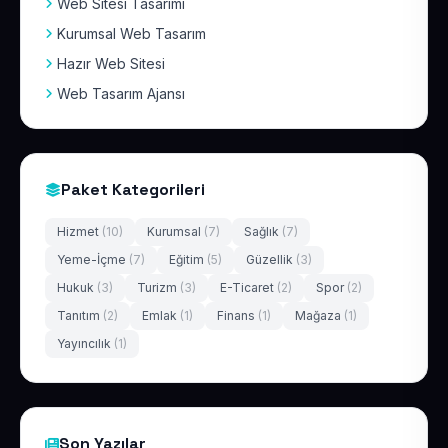
Web Sitesi Tasarımı
Kurumsal Web Tasarım
Hazır Web Sitesi
Web Tasarım Ajansı
Paket Kategorileri
Hizmet
(10)
Kurumsal
(7)
Sağlık
(7)
Yeme-İçme
(7)
Eğitim
(5)
Güzellik
(3)
Hukuk
(3)
Turizm
(3)
E-Ticaret
(2)
Spor
(2)
Tanıtım
(2)
Emlak
(1)
Finans
(1)
Mağaza
(1)
Yayıncılık
(1)
Son Yazılar