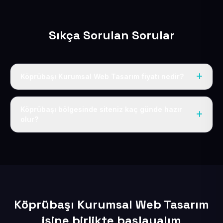
Sıkça Sorulan Sorular
Köprübaşı Kurumsal Web Tasarım fiyatı nedir?
Tek fiyat uygulanır: yıllık 50 USD + KDV. Bu bedele alan
adı, hosting, SSL ve temel SEO da dahildir.
Köprübaşı bölgesinde siteniz kaç günde hazır
olur?
İçerikleriniz elimize geçtikten sonra siteniz 1-3 iş günü
içerisinde yayına alınır.
Köprübaşı Kurumsal Web Tasarım
işine birlikte başlayalım