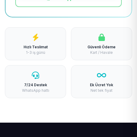
Hızlı Teslimat
Güvenli Ödeme
1-3 iş günü
Kart / Havale
7/24 Destek
Ek Ücret Yok
WhatsApp hattı
Net tek fiyat