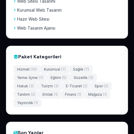
Web Sitesi Tasarımı
Kurumsal Web Tasarım
Hazır Web Sitesi
Web Tasarım Ajansı
Paket Kategorileri
Hizmet
(10)
Kurumsal
(7)
Sağlık
(7)
Yeme-İçme
(7)
Eğitim
(5)
Güzellik
(3)
Hukuk
(3)
Turizm
(3)
E-Ticaret
(2)
Spor
(2)
Tanıtım
(2)
Emlak
(1)
Finans
(1)
Mağaza
(1)
Yayıncılık
(1)
Son Yazılar