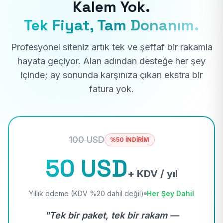
Kalem Yok.
Tek Fiyat, Tam Donanım.
Profesyonel siteniz artık tek ve şeffaf bir rakamla
hayata geçiyor. Alan adından desteğe her şey
içinde; ay sonunda karşınıza çıkan ekstra bir
fatura yok.
100 USD
%50 İNDİRİM
50 USD
+ KDV / yıl
Yıllık ödeme (KDV %20 dahil değil)
Her Şey Dahil
"Tek bir paket, tek bir rakam —