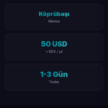
Köprübaşı
Manisa
50 USD
+ KDV / yıl
1-3 Gün
Teslim