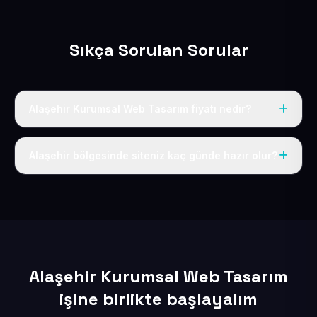
Sıkça Sorulan Sorular
Alaşehir Kurumsal Web Tasarım fiyatı nedir?
Tek fiyat uygulanır: yıllık 50 USD + KDV. Bu bedele alan
adı, hosting, SSL ve temel SEO da dahildir.
Alaşehir bölgesinde siteniz kaç günde hazır olur?
İçerikleriniz elimize geçtikten sonra siteniz 1-3 iş günü
içerisinde yayına alınır.
Alaşehir Kurumsal Web Tasarım
işine birlikte başlayalım