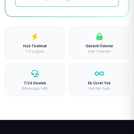
Hızlı Teslimat
Güvenli Ödeme
1-3 iş günü
Kart / Havale
7/24 Destek
Ek Ücret Yok
WhatsApp hattı
Net tek fiyat