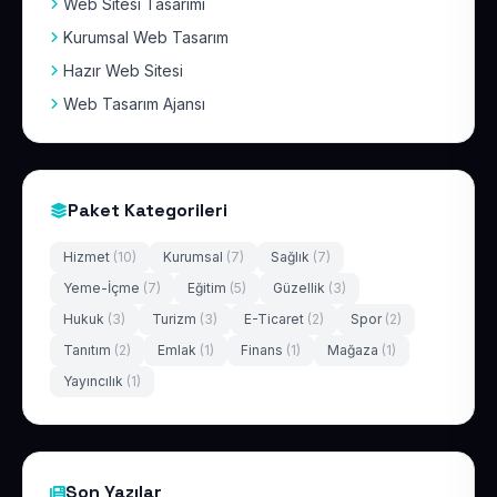
Web Sitesi Tasarımı
Kurumsal Web Tasarım
Hazır Web Sitesi
Web Tasarım Ajansı
Paket Kategorileri
Hizmet
(10)
Kurumsal
(7)
Sağlık
(7)
Yeme-İçme
(7)
Eğitim
(5)
Güzellik
(3)
Hukuk
(3)
Turizm
(3)
E-Ticaret
(2)
Spor
(2)
Tanıtım
(2)
Emlak
(1)
Finans
(1)
Mağaza
(1)
Yayıncılık
(1)
Son Yazılar