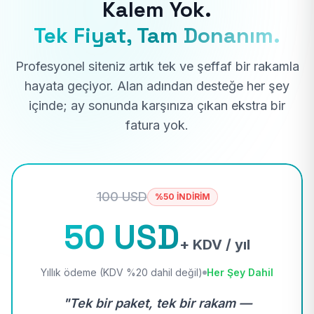
Kalem Yok.
Tek Fiyat, Tam Donanım.
Profesyonel siteniz artık tek ve şeffaf bir rakamla
hayata geçiyor. Alan adından desteğe her şey
içinde; ay sonunda karşınıza çıkan ekstra bir
fatura yok.
100 USD
%50 İNDİRİM
50 USD
+ KDV / yıl
Yıllık ödeme (KDV %20 dahil değil)
Her Şey Dahil
"Tek bir paket, tek bir rakam —