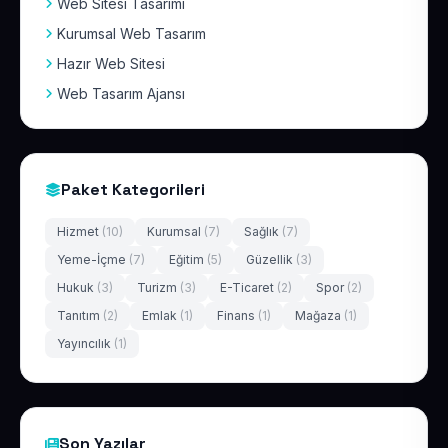
Web Sitesi Tasarımı
Kurumsal Web Tasarım
Hazır Web Sitesi
Web Tasarım Ajansı
Paket Kategorileri
Hizmet
(10)
Kurumsal
(7)
Sağlık
(7)
Yeme-İçme
(7)
Eğitim
(5)
Güzellik
(3)
Hukuk
(3)
Turizm
(3)
E-Ticaret
(2)
Spor
(2)
Tanıtım
(2)
Emlak
(1)
Finans
(1)
Mağaza
(1)
Yayıncılık
(1)
Son Yazılar