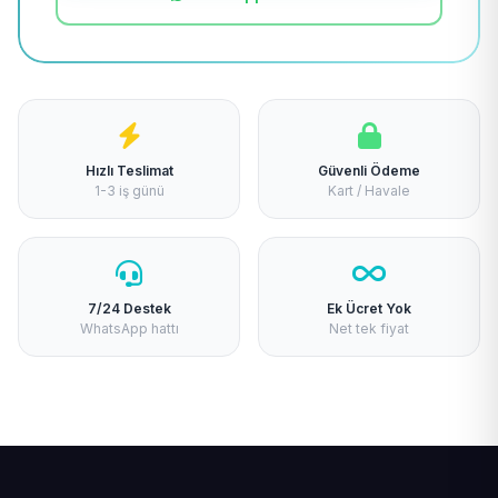
Hızlı Teslimat
Güvenli Ödeme
1-3 iş günü
Kart / Havale
7/24 Destek
Ek Ücret Yok
WhatsApp hattı
Net tek fiyat