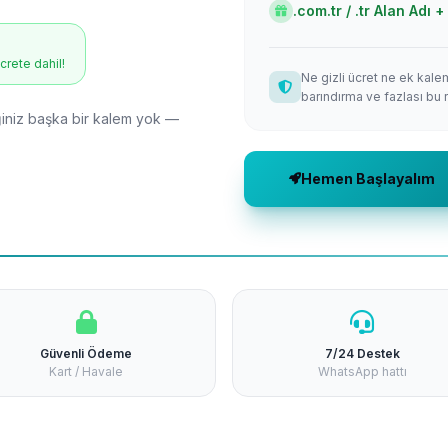
.com.tr / .tr Alan Adı
ücrete dahil!
Ne gizli ücret ne ek kale
barındırma ve fazlası bu 
niz başka bir kalem yok —
Hemen Başlayalım
Güvenli Ödeme
7/24 Destek
Kart / Havale
WhatsApp hattı