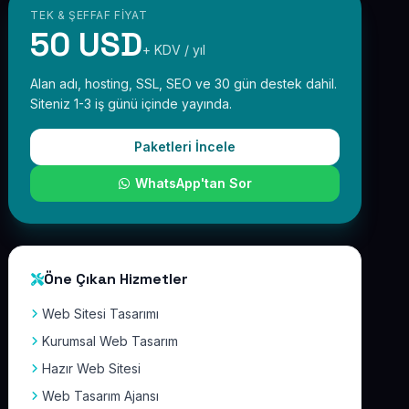
TEK & ŞEFFAF FIYAT
50 USD
+ KDV / yıl
Alan adı, hosting, SSL, SEO ve 30 gün destek dahil.
Siteniz 1-3 iş günü içinde yayında.
Paketleri İncele
WhatsApp'tan Sor
Öne Çıkan Hizmetler
Web Sitesi Tasarımı
Kurumsal Web Tasarım
Hazır Web Sitesi
Web Tasarım Ajansı