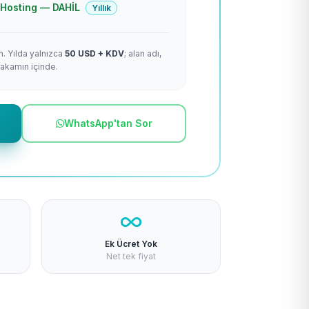
 + Hosting — DAHİL
Yıllık
m. Yılda yalnızca
50 USD + KDV
; alan adı,
rakamın içinde.
WhatsApp'tan Sor
Ek Ücret Yok
Net tek fiyat