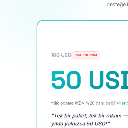
desteğe h
100 USD
%50 İNDİRİM
50 US
Yıllık ödeme (KDV %20 dahil değil)
Her 
"Tek bir paket, tek bir rakam —
yılda yalnızca 50 USD!"