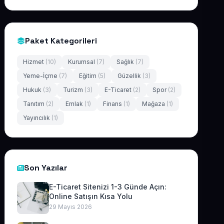
Paket Kategorileri
Hizmet
(10)
Kurumsal
(7)
Sağlık
(7)
Yeme-İçme
(7)
Eğitim
(5)
Güzellik
(3)
Hukuk
(3)
Turizm
(3)
E-Ticaret
(2)
Spor
(2)
Tanıtım
(2)
Emlak
(1)
Finans
(1)
Mağaza
(1)
Yayıncılık
(1)
Son Yazılar
E-Ticaret Sitenizi 1-3 Günde Açın:
Online Satışın Kısa Yolu
29 Mayıs 2026