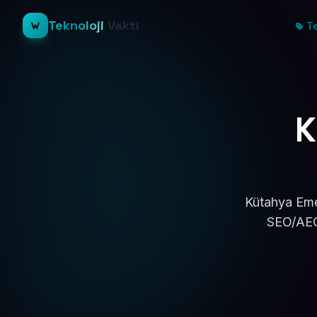
Teknoloji
Vakti
Te
K
Kütahya Emet
SEO/AEO 