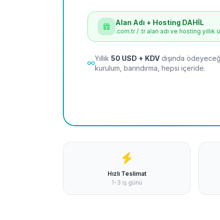
Alan Adı + Hosting DAHİL
.com.tr / .tr alan adı ve hosting yıllık 
Yıllık
50 USD + KDV
dışında ödeyeceği
kurulum, barındırma, hepsi içeride.
Hızlı Teslimat
1-3 iş günü