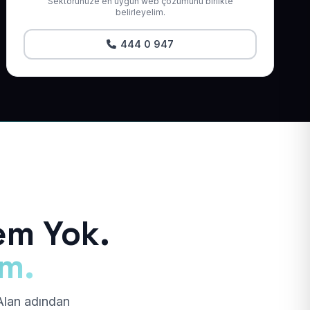
Sektörünüze en uygun web çözümünü birlikte
belirleyelim.
444 0 947
em Yok.
ım.
 Alan adından