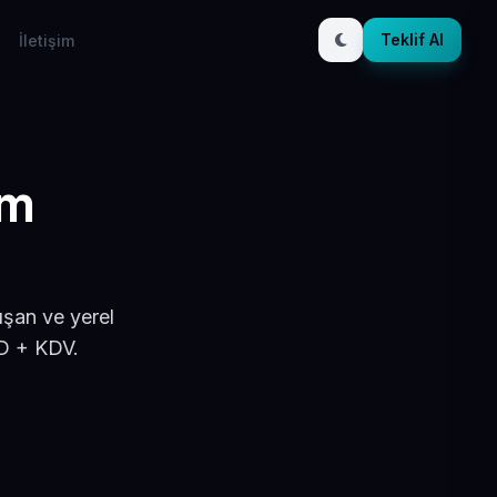
Teklif Al
İletişim
ım
ışan ve yerel
SD + KDV.