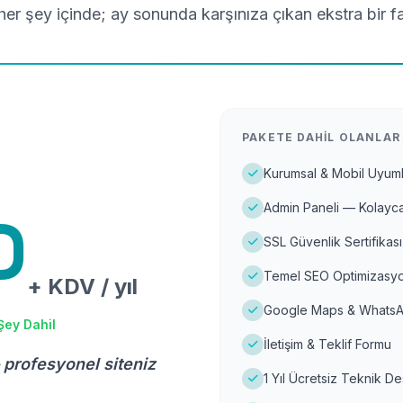
er şey içinde; ay sonunda karşınıza çıkan ekstra bir f
PAKETE DAHIL OLANLAR
Kurumsal & Mobil Uyuml
Admin Paneli — Kolayca
D
SSL Güvenlik Sertifikası
Temel SEO Optimizasyo
+ KDV / yıl
Google Maps & WhatsA
Şey Dahil
İletişim & Teklif Formu
 profesyonel siteniz
1 Yıl Ücretsiz Teknik D