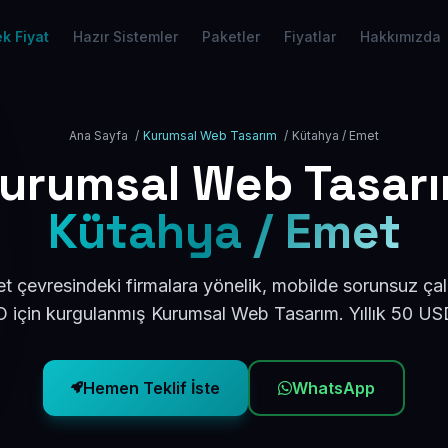
k Fiyat
Hazır Sistemler
Paketler
Fiyatlar
Hakkımızda
Ana Sayfa
/
Kurumsal Web Tasarım
/
Kütahya / Emet
urumsal Web Tasar
Kütahya / Emet
 çevresindeki firmalara yönelik, mobilde sorunsuz çal
için kurgulanmış Kurumsal Web Tasarım. Yıllık 50 U
Hemen Teklif İste
WhatsApp