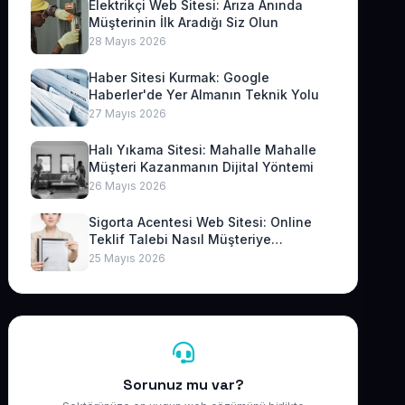
Elektrikçi Web Sitesi: Arıza Anında
Müşterinin İlk Aradığı Siz Olun
28 Mayıs 2026
Haber Sitesi Kurmak: Google
Haberler'de Yer Almanın Teknik Yolu
27 Mayıs 2026
Halı Yıkama Sitesi: Mahalle Mahalle
Müşteri Kazanmanın Dijital Yöntemi
26 Mayıs 2026
Sigorta Acentesi Web Sitesi: Online
Teklif Talebi Nasıl Müşteriye
Dönüşür?
25 Mayıs 2026
Sorunuz mu var?