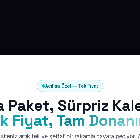
Açılışa Özel — Tek Fiyat
a Paket, Sürpriz Kal
k Fiyat, Tam Donan
siteniz artık tek ve şeffaf bir rakamla hayata geçiyor.