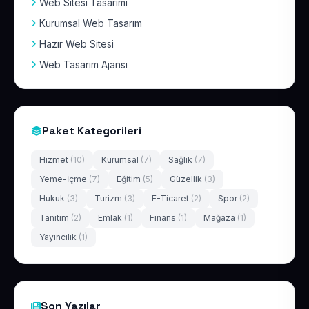
Web Sitesi Tasarımı
Kurumsal Web Tasarım
Hazır Web Sitesi
Web Tasarım Ajansı
Paket Kategorileri
Hizmet
(10)
Kurumsal
(7)
Sağlık
(7)
Yeme-İçme
(7)
Eğitim
(5)
Güzellik
(3)
Hukuk
(3)
Turizm
(3)
E-Ticaret
(2)
Spor
(2)
Tanıtım
(2)
Emlak
(1)
Finans
(1)
Mağaza
(1)
Yayıncılık
(1)
Son Yazılar