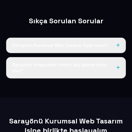
Sıkça Sorulan Sorular
Sarayönü Kurumsal Web Tasarım fiyatı nedir?
Tek fiyat uygulanır: yıllık 50 USD + KDV. Bu bedele alan
adı, hosting, SSL ve temel SEO da dahildir.
Sarayönü bölgesinde siteniz kaç günde hazır
olur?
İçerikleriniz elimize geçtikten sonra siteniz 1-3 iş günü
içerisinde yayına alınır.
Sarayönü Kurumsal Web Tasarım
işine birlikte başlayalım