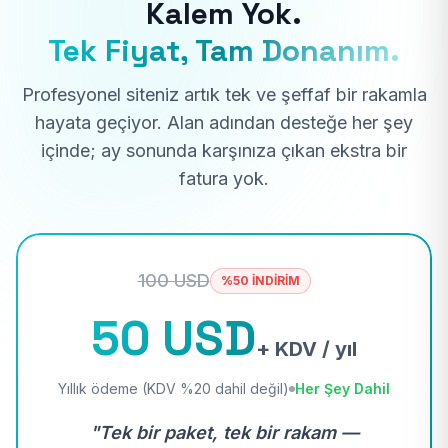
Kalem Yok.
Tek Fiyat, Tam Donanım.
Profesyonel siteniz artık tek ve şeffaf bir rakamla
hayata geçiyor. Alan adından desteğe her şey
içinde; ay sonunda karşınıza çıkan ekstra bir
fatura yok.
100 USD
%50 İNDİRİM
50 USD
+ KDV / yıl
Yıllık ödeme (KDV %20 dahil değil)
Her Şey Dahil
"Tek bir paket, tek bir rakam —