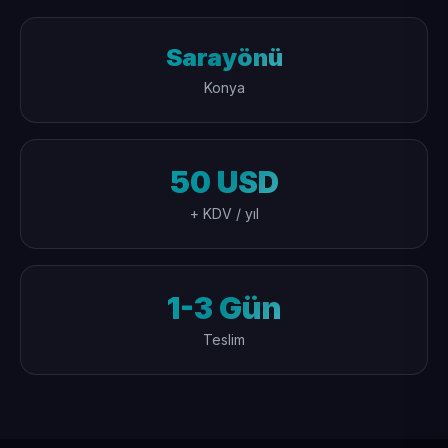
Sarayönü
Konya
50 USD
+ KDV / yıl
1-3 Gün
Teslim