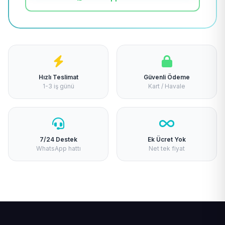
Hızlı Teslimat
Güvenli Ödeme
1-3 iş günü
Kart / Havale
7/24 Destek
Ek Ücret Yok
WhatsApp hattı
Net tek fiyat