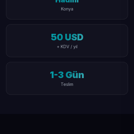
Konya
50 USD
+ KDV / yıl
1-3 Gün
Teslim