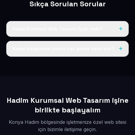
Sıkça Sorulan Sorular
Hadim Kurumsal Web Tasarım fiyatı nedir?
Tek fiyat uygulanır: yıllık 50 USD + KDV. Bu bedele alan
adı, hosting, SSL ve temel SEO da dahildir.
Hadim bölgesinde siteniz kaç günde hazır olur?
İçerikleriniz elimize geçtikten sonra siteniz 1-3 iş günü
içerisinde yayına alınır.
Hadim Kurumsal Web Tasarım işine
birlikte başlayalım
Konya Hadim bölgesinde işletmenize özel web sitesi
için bizimle iletişime geçin.