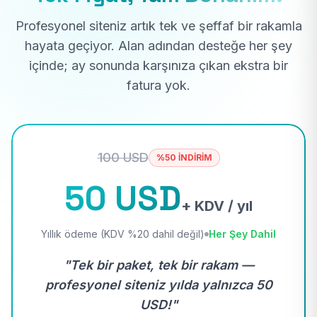
Profesyonel siteniz artık tek ve şeffaf bir rakamla
hayata geçiyor. Alan adından desteğe her şey
içinde; ay sonunda karşınıza çıkan ekstra bir
fatura yok.
100 USD
%50 İNDİRİM
50 USD
+ KDV / yıl
Yıllık ödeme (KDV %20 dahil değil)
Her Şey Dahil
"Tek bir paket, tek bir rakam —
profesyonel siteniz yılda yalnızca 50
USD!"