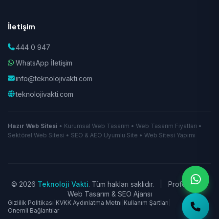
İletişim
444 0 947
WhatsApp İletişim
info@teknolojivakti.com
teknolojivakti.com
Hazır Web Sitesi
• Kurumsal Web Tasarım • Web Tasarım Fiyatları •
Sektörel Web Sitesi • SEO & AEO Uyumlu Site • Web Sitesi Yapımı
© 2026
Teknoloji Vakti
. Tüm hakları saklıdır.
|
Profesyonel
Web Tasarım & SEO Ajansı
Gizlilik Politikası
|
KVKK Aydınlatma Metni
|
Kullanım Şartları
|
Önemli Bağlantılar