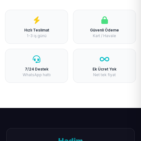
Hızlı Teslimat
Güvenli Ödeme
1-3 iş günü
Kart / Havale
7/24 Destek
Ek Ücret Yok
WhatsApp hattı
Net tek fiyat
Hadim