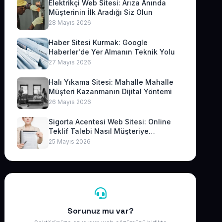
Elektrikçi Web Sitesi: Arıza Anında
Müşterinin İlk Aradığı Siz Olun
28 Mayıs 2026
Haber Sitesi Kurmak: Google
Haberler'de Yer Almanın Teknik Yolu
27 Mayıs 2026
Halı Yıkama Sitesi: Mahalle Mahalle
Müşteri Kazanmanın Dijital Yöntemi
26 Mayıs 2026
Sigorta Acentesi Web Sitesi: Online
Teklif Talebi Nasıl Müşteriye
Dönüşür?
25 Mayıs 2026
Sorunuz mu var?