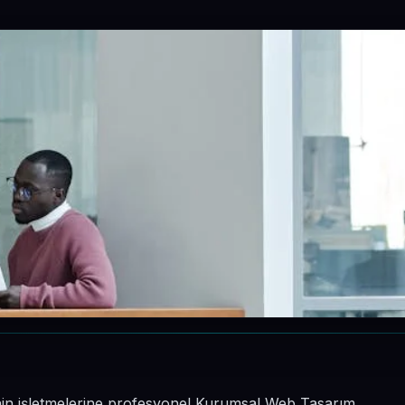
inin işletmelerine profesyonel Kurumsal Web Tasarım