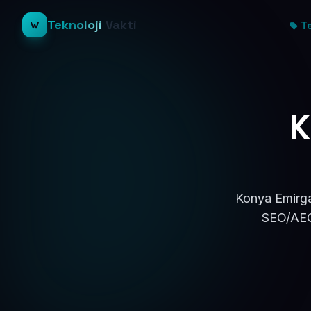
Teknoloji
Vakti
Te
K
Konya Emirgaz
SEO/AEO 