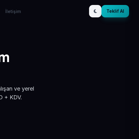
Teklif Al
İletişim
ım
lışan ve yerel
SD + KDV.