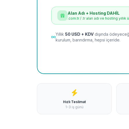
Alan Adı + Hosting DAHİL
.com.tr / .tr alan adı ve hosting yıllık 
Yıllık
50 USD + KDV
dışında ödeyeceği
kurulum, barındırma, hepsi içeride.
Hızlı Teslimat
1-3 iş günü