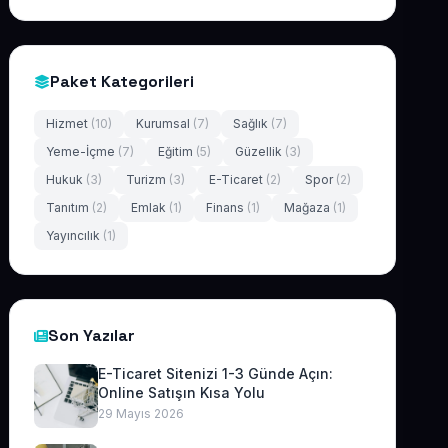
Paket Kategorileri
Hizmet
(10)
Kurumsal
(7)
Sağlık
(7)
Yeme-İçme
(7)
Eğitim
(5)
Güzellik
(3)
Hukuk
(3)
Turizm
(3)
E-Ticaret
(2)
Spor
(2)
Tanıtım
(2)
Emlak
(1)
Finans
(1)
Mağaza
(1)
Yayıncılık
(1)
Son Yazılar
E-Ticaret Sitenizi 1-3 Günde Açın:
Online Satışın Kısa Yolu
29 Mayıs 2026