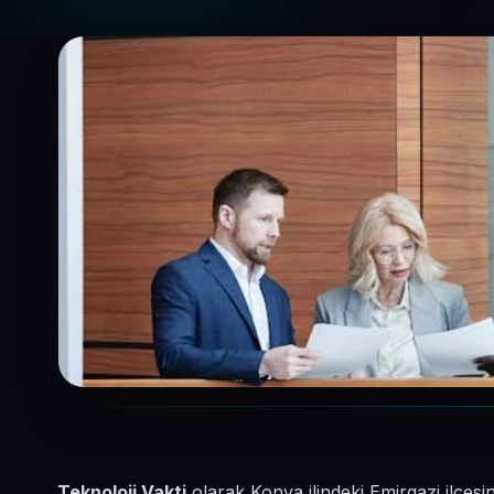
Teknoloji Vakti
olarak Konya ilindeki Emirgazi ilçes