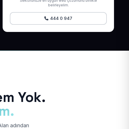
Sektörünüze en uygun web çözümünü birlikte
belirleyelim.
444 0 947
em Yok.
ım.
 Alan adından