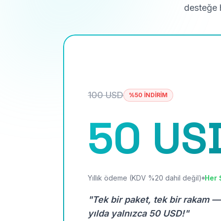
desteğe h
100 USD
%50 İNDİRİM
50 US
Yıllık ödeme (KDV %20 dahil değil)
Her 
"Tek bir paket, tek bir rakam —
yılda yalnızca 50 USD!"