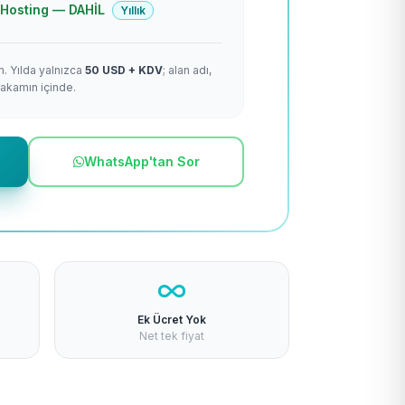
 + Hosting — DAHİL
Yıllık
m. Yılda yalnızca
50 USD + KDV
; alan adı,
rakamın içinde.
WhatsApp'tan Sor
Ek Ücret Yok
Net tek fiyat