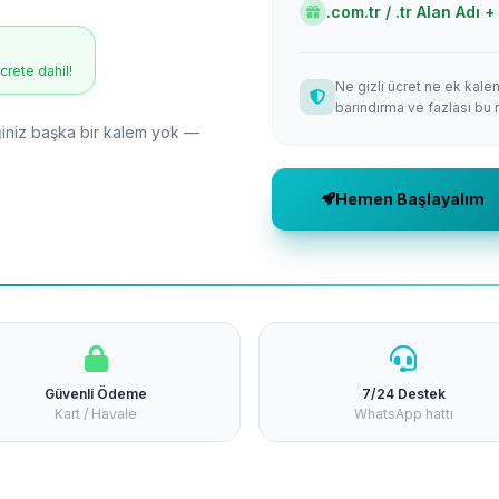
.com.tr / .tr Alan Adı
ücrete dahil!
Ne gizli ücret ne ek kale
barındırma ve fazlası bu 
niz başka bir kalem yok —
Hemen Başlayalım
Güvenli Ödeme
7/24 Destek
Kart / Havale
WhatsApp hattı