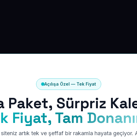
Açılışa Özel — Tek Fiyat
a Paket, Sürpriz Kal
k Fiyat, Tam Donan
siteniz artık tek ve şeffaf bir rakamla hayata geçiyor.