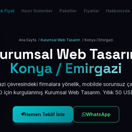
k Fiyat
Hazır Sistemler
Paketler
Fiyatlar
Hakkımızda
Ana Sayfa
/
Kurumsal Web Tasarım
/
Konya / Emirgazi
urumsal Web Tasar
Konya / Emirgazi
i çevresindeki firmalara yönelik, mobilde sorunsuz ça
için kurgulanmış Kurumsal Web Tasarım. Yıllık 50 U
Hemen Teklif İste
WhatsApp