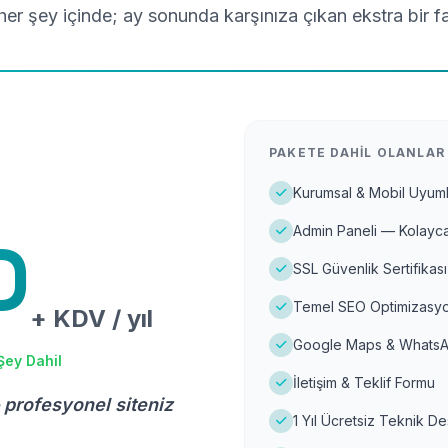
er şey içinde; ay sonunda karşınıza çıkan ekstra bir f
PAKETE DAHIL OLANLAR
Kurumsal & Mobil Uyuml
Admin Paneli — Kolayca
D
SSL Güvenlik Sertifikası
Temel SEO Optimizasyo
+ KDV / yıl
Google Maps & WhatsA
Şey Dahil
İletişim & Teklif Formu
 profesyonel siteniz
1 Yıl Ücretsiz Teknik D