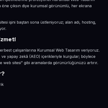
ada öne çıksın diye kurumsal görünümlü, her ekrana
tesi işini baştan sona üstleniyoruz; alan adı, hosting,
yor.
izmeti
 serbest çalışanlarına Kurumsal Web Tasarım veriyoruz.
O ve yapay zekâ (AEO) içerikleriyle kurgular; böylece
 web sitesi” gibi aramalarda görünürlüğünüzü artırır.
r?
rik