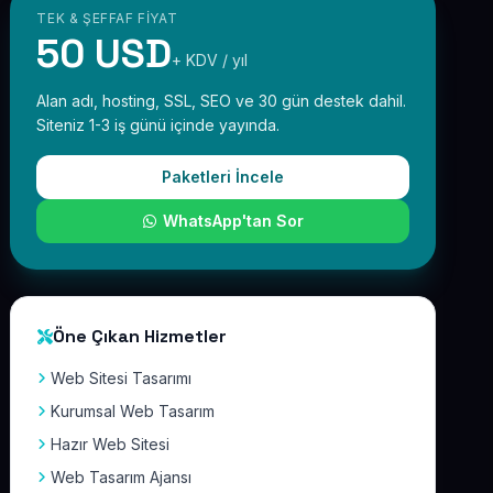
TEK & ŞEFFAF FIYAT
50 USD
+ KDV / yıl
Alan adı, hosting, SSL, SEO ve 30 gün destek dahil.
Siteniz 1-3 iş günü içinde yayında.
Paketleri İncele
WhatsApp'tan Sor
Öne Çıkan Hizmetler
Web Sitesi Tasarımı
Kurumsal Web Tasarım
Hazır Web Sitesi
Web Tasarım Ajansı