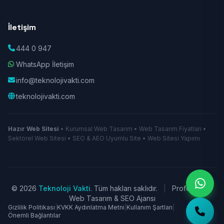
İletişim
444 0 947
WhatsApp İletişim
info@teknolojivakti.com
teknolojivakti.com
Hazır Web Sitesi
• Kurumsal Web Tasarım • Web Tasarım Fiyatları •
Sektörel Web Sitesi • SEO & AEO Uyumlu Site • Web Sitesi Yapımı
© 2026
Teknoloji Vakti
. Tüm hakları saklıdır.
|
Profesyonel
Web Tasarım & SEO Ajansı
Gizlilik Politikası
|
KVKK Aydınlatma Metni
|
Kullanım Şartları
|
Önemli Bağlantılar