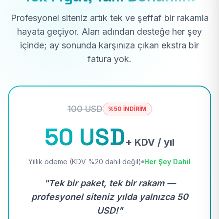
Profesyonel siteniz artık tek ve şeffaf bir rakamla
hayata geçiyor. Alan adından desteğe her şey
içinde; ay sonunda karşınıza çıkan ekstra bir
fatura yok.
100 USD
%50 İNDİRİM
50 USD
+ KDV / yıl
Yıllık ödeme (KDV %20 dahil değil)
Her Şey Dahil
"Tek bir paket, tek bir rakam —
profesyonel siteniz yılda yalnızca 50
USD!"