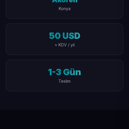
Konya
50 USD
+ KDV / yıl
1-3 Gün
Teslim