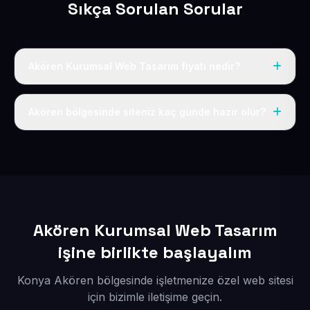
Sıkça Sorulan Sorular
Akören Kurumsal Web Tasarım fiyatı nedir?
Tek fiyat uygulanır: yıllık 50 USD + KDV. Bu bedele alan
adı, hosting, SSL ve temel SEO da dahildir.
Akören bölgesinde siteniz kaç günde hazır olur?
İçerikleriniz elimize geçtikten sonra siteniz 1-3 iş günü
içerisinde yayına alınır.
Akören Kurumsal Web Tasarım
işine birlikte başlayalım
Konya Akören bölgesinde işletmenize özel web sitesi
için bizimle iletişime geçin.