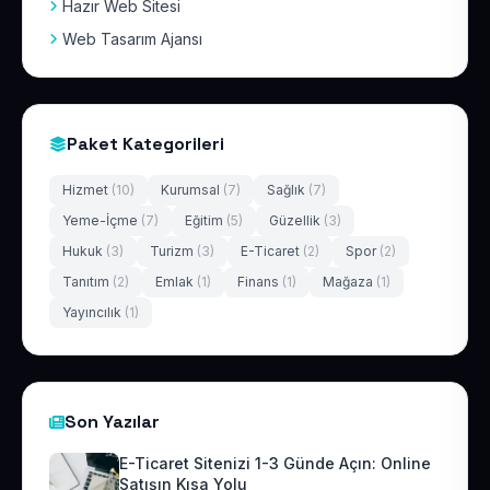
Hazır Web Sitesi
Web Tasarım Ajansı
Paket Kategorileri
Hizmet
(10)
Kurumsal
(7)
Sağlık
(7)
Yeme-İçme
(7)
Eğitim
(5)
Güzellik
(3)
Hukuk
(3)
Turizm
(3)
E-Ticaret
(2)
Spor
(2)
Tanıtım
(2)
Emlak
(1)
Finans
(1)
Mağaza
(1)
Yayıncılık
(1)
Son Yazılar
E-Ticaret Sitenizi 1-3 Günde Açın: Online
Satışın Kısa Yolu