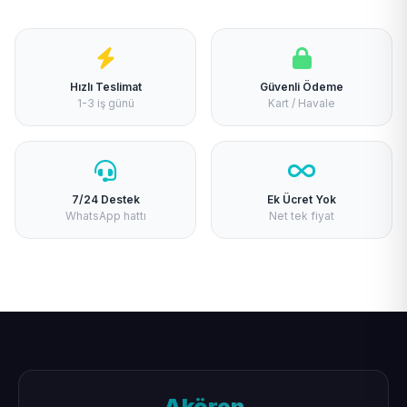
Hızlı Teslimat
Güvenli Ödeme
1-3 iş günü
Kart / Havale
7/24 Destek
Ek Ücret Yok
WhatsApp hattı
Net tek fiyat
Akören