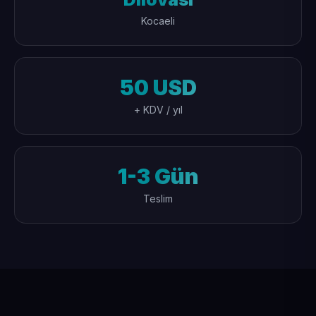
Kocaeli
50 USD
+ KDV / yıl
1-3 Gün
Teslim