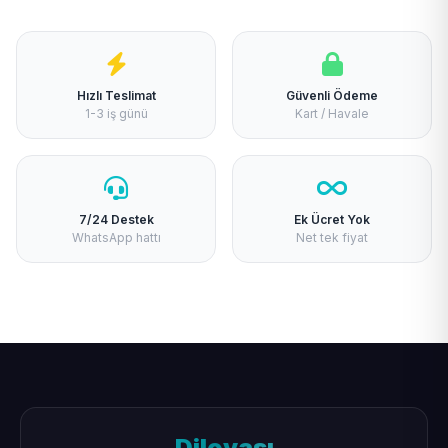
Hızlı Teslimat
Güvenli Ödeme
1-3 iş günü
Kart / Havale
7/24 Destek
Ek Ücret Yok
WhatsApp hattı
Net tek fiyat
Dilovası