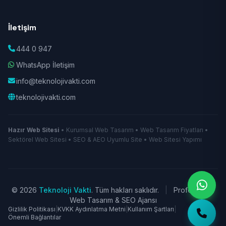
İletişim
444 0 947
WhatsApp İletişim
info@teknolojivakti.com
teknolojivakti.com
Hazır Web Sitesi
• Kurumsal Web Tasarım • Web Tasarım Fiyatları •
Sektörel Web Sitesi • SEO & AEO Uyumlu Site • Web Sitesi Yapımı
© 2026
Teknoloji Vakti
. Tüm hakları saklıdır.
|
Profesyonel
Web Tasarım & SEO Ajansı
Gizlilik Politikası
|
KVKK Aydınlatma Metni
|
Kullanım Şartları
|
Önemli Bağlantılar