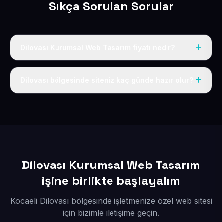
Sıkça Sorulan Sorular
Dilovası Kurumsal Web Tasarım fiyatı nedir?
Tek fiyat uygulanır: yıllık 50 USD + KDV. Bu bedele alan
adı, hosting, SSL ve temel SEO da dahildir.
Dilovası bölgesinde siteniz kaç günde hazır olur?
İçerikleriniz elimize geçtikten sonra siteniz 1-3 iş günü
içerisinde yayına alınır.
Dilovası Kurumsal Web Tasarım
işine birlikte başlayalım
Kocaeli Dilovası bölgesinde işletmenize özel web sitesi
için bizimle iletişime geçin.