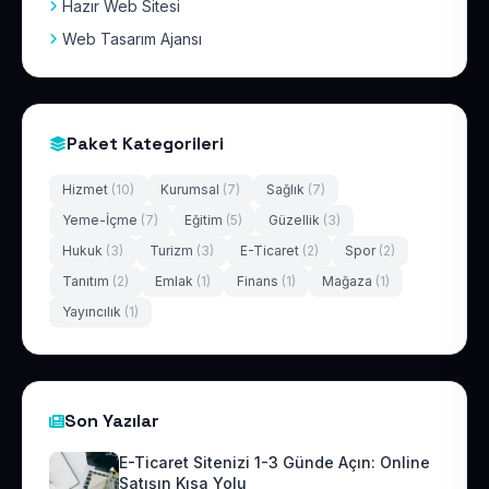
Hazır Web Sitesi
Web Tasarım Ajansı
Paket Kategorileri
Hizmet
(10)
Kurumsal
(7)
Sağlık
(7)
Yeme-İçme
(7)
Eğitim
(5)
Güzellik
(3)
Hukuk
(3)
Turizm
(3)
E-Ticaret
(2)
Spor
(2)
Tanıtım
(2)
Emlak
(1)
Finans
(1)
Mağaza
(1)
Yayıncılık
(1)
Son Yazılar
E-Ticaret Sitenizi 1-3 Günde Açın: Online
Satışın Kısa Yolu