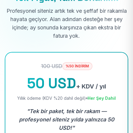
Profesyonel siteniz artık tek ve şeffaf bir rakamla
hayata geçiyor. Alan adından desteğe her şey
içinde; ay sonunda karşınıza çıkan ekstra bir
fatura yok.
100 USD
%50 İNDİRİM
50 USD
+ KDV / yıl
Yıllık ödeme (KDV %20 dahil değil)
Her Şey Dahil
"Tek bir paket, tek bir rakam —
profesyonel siteniz yılda yalnızca 50
USD!"