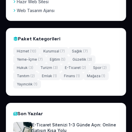
Hazır Web Sitesi
Web Tasarım Ajansı
Paket Kategorileri
Hizmet
(10)
Kurumsal
(7)
Sağlık
(7)
Yeme-İçme
(7)
Eğitim
(5)
Güzellik
(3)
Hukuk
(3)
Turizm
(3)
E-Ticaret
(2)
Spor
(2)
Tanıtım
(2)
Emlak
(1)
Finans
(1)
Mağaza
(1)
Yayıncılık
(1)
Son Yazılar
E-Ticaret Sitenizi 1-3 Günde Açın: Online
Satışın Kısa Yolu