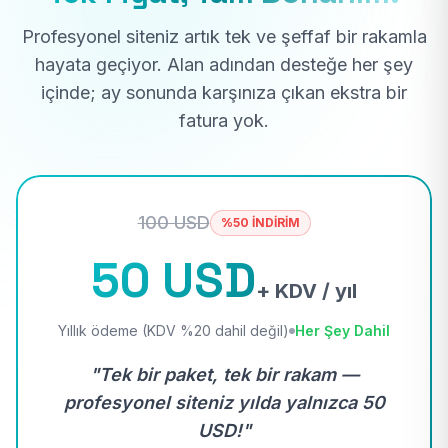
Profesyonel siteniz artık tek ve şeffaf bir rakamla
hayata geçiyor. Alan adından desteğe her şey
içinde; ay sonunda karşınıza çıkan ekstra bir
fatura yok.
100 USD
%50 İNDİRİM
50 USD
+ KDV / yıl
Yıllık ödeme (KDV %20 dahil değil)
Her Şey Dahil
"Tek bir paket, tek bir rakam —
profesyonel siteniz yılda yalnızca 50
USD!"