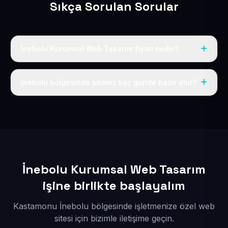
Sıkça Sorulan Sorular
İnebolu Kurumsal Web Tasarım fiyatı nedir?
Tek fiyat uygulanır: yıllık 50 USD + KDV. Bu bedele alan
adı, hosting, SSL ve temel SEO da dahildir.
İnebolu bölgesinde siteniz kaç günde hazır olur?
İçerikleriniz elimize geçtikten sonra siteniz 1-3 iş günü
içerisinde yayına alınır.
İnebolu Kurumsal Web Tasarım
işine birlikte başlayalım
Kastamonu İnebolu bölgesinde işletmenize özel web
sitesi için bizimle iletişime geçin.