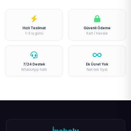
Hızlı Teslimat
Güvenli Ödeme
1-3 iş günü
Kart / Havale
7/24 Destek
Ek Ücret Yok
WhatsApp hattı
Net tek fiyat
İnebolu