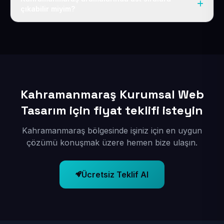
çıkabilir miyim?
Sitenizi Kahramanmaraş odaklı yerel SEO ve AEO
içerikleriyle kuruyoruz; böylece bölgesel aramalarda
daha kolay bulunur hale gelirsiniz.
Kahramanmaraş Kurumsal Web
Tasarım için fiyat teklifi isteyin
Kahramanmaraş bölgesinde işiniz için en uygun
çözümü konuşmak üzere hemen bize ulaşın.
Ücretsiz Teklif Al