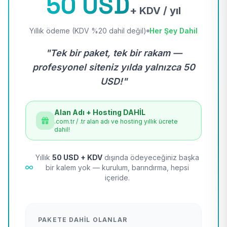
50 USD
+ KDV / yıl
Yıllık ödeme (KDV %20 dahil değil)
Her Şey Dahil
"Tek bir paket, tek bir rakam —
profesyonel siteniz yılda yalnızca 50
USD!"
Alan Adı + Hosting DAHİL
.com.tr / .tr alan adı ve hosting yıllık ücrete
dahil!
Yıllık
50 USD + KDV
dışında ödeyeceğiniz başka
bir kalem yok — kurulum, barındırma, hepsi
içeride.
PAKETE DAHIL OLANLAR