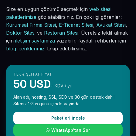
Size en uygun çözümü seçmek için
web sitesi
paketlerimize
göz atabilirsiniz. En çok ilgi görenler:
Kurumsal Firma Sitesi
,
E-Ticaret Sitesi
,
Avukat Sitesi
,
Doktor Sitesi
ve
Restoran Sitesi
. Ücretsiz teklif almak
için
iletişim sayfamıza
yazabilir, faydalı rehberler için
blog içeriklerimizi
takip edebilirsiniz.
TEK & ŞEFFAF FIYAT
50 USD
+ KDV / yıl
Alan adı, hosting, SSL, SEO ve 30 gün destek dahil.
Siteniz 1-3 iş günü içinde yayında.
Paketleri İncele
WhatsApp'tan Sor