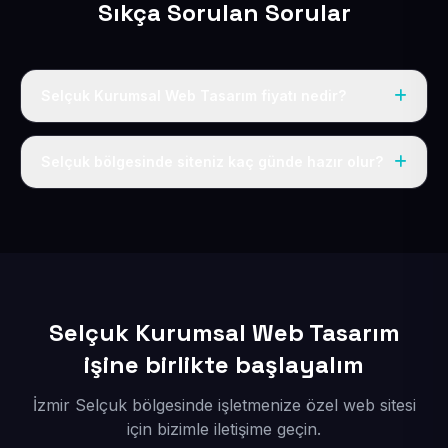
Sıkça Sorulan Sorular
Selçuk Kurumsal Web Tasarım fiyatı nedir?
Tek fiyat uygulanır: yıllık 50 USD + KDV. Bu bedele alan
adı, hosting, SSL ve temel SEO da dahildir.
Selçuk bölgesinde siteniz kaç günde hazır olur?
İçerikleriniz elimize geçtikten sonra siteniz 1-3 iş günü
içerisinde yayına alınır.
Selçuk Kurumsal Web Tasarım
işine birlikte başlayalım
İzmir Selçuk bölgesinde işletmenize özel web sitesi
için bizimle iletişime geçin.