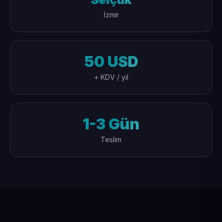
İzmir
50 USD
+ KDV / yıl
1-3 Gün
Teslim