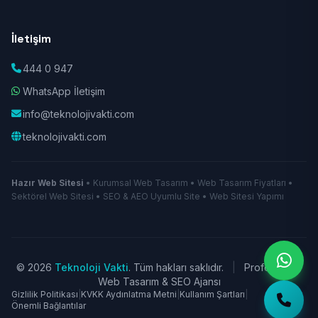
İletişim
444 0 947
WhatsApp İletişim
info@teknolojivakti.com
teknolojivakti.com
Hazır Web Sitesi
• Kurumsal Web Tasarım • Web Tasarım Fiyatları •
Sektörel Web Sitesi • SEO & AEO Uyumlu Site • Web Sitesi Yapımı
© 2026
Teknoloji Vakti
. Tüm hakları saklıdır.
|
Profesyonel
Web Tasarım & SEO Ajansı
Gizlilik Politikası
|
KVKK Aydınlatma Metni
|
Kullanım Şartları
|
Önemli Bağlantılar