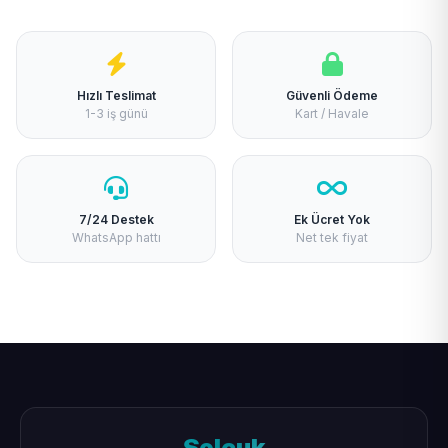
Hızlı Teslimat
Güvenli Ödeme
1-3 iş günü
Kart / Havale
7/24 Destek
Ek Ücret Yok
WhatsApp hattı
Net tek fiyat
Selçuk