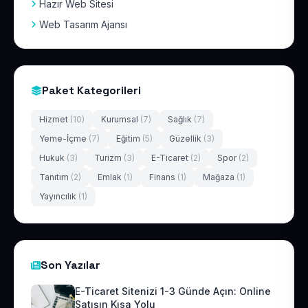
Hazır Web Sitesi
Web Tasarım Ajansı
Paket Kategorileri
Hizmet
(10)
Kurumsal
(7)
Sağlık
(7)
Yeme-İçme
(7)
Eğitim
(5)
Güzellik
(3)
Hukuk
(3)
Turizm
(3)
E-Ticaret
(2)
Spor
(2)
Tanıtım
(2)
Emlak
(1)
Finans
(1)
Mağaza
(1)
Yayıncılık
(1)
Son Yazılar
E-Ticaret Sitenizi 1-3 Günde Açın: Online
Satışın Kısa Yolu