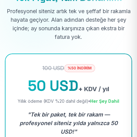
Profesyonel siteniz artık tek ve şeffaf bir rakamla
hayata geçiyor. Alan adından desteğe her şey
içinde; ay sonunda karşınıza çıkan ekstra bir
fatura yok.
100 USD
%50 İNDİRİM
50 USD
+ KDV / yıl
Yıllık ödeme (KDV %20 dahil değil)
Her Şey Dahil
"Tek bir paket, tek bir rakam —
profesyonel siteniz yılda yalnızca 50
USD!"