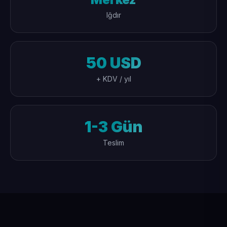
Iğdır
50 USD
+ KDV / yıl
1-3 Gün
Teslim