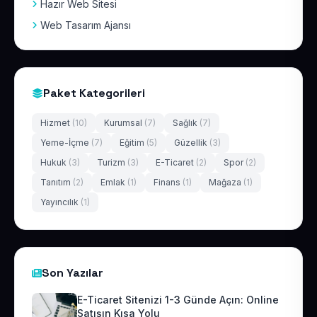
Hazır Web Sitesi
Web Tasarım Ajansı
Paket Kategorileri
Hizmet
(10)
Kurumsal
(7)
Sağlık
(7)
Yeme-İçme
(7)
Eğitim
(5)
Güzellik
(3)
Hukuk
(3)
Turizm
(3)
E-Ticaret
(2)
Spor
(2)
Tanıtım
(2)
Emlak
(1)
Finans
(1)
Mağaza
(1)
Yayıncılık
(1)
Son Yazılar
E-Ticaret Sitenizi 1-3 Günde Açın: Online
Satışın Kısa Yolu