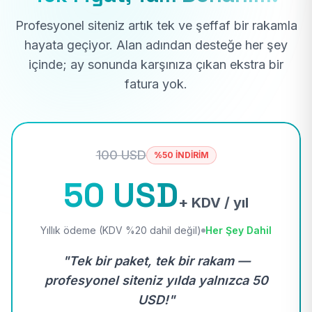
Profesyonel siteniz artık tek ve şeffaf bir rakamla
hayata geçiyor. Alan adından desteğe her şey
içinde; ay sonunda karşınıza çıkan ekstra bir
fatura yok.
100 USD
%50 İNDİRİM
50 USD
+ KDV / yıl
Yıllık ödeme (KDV %20 dahil değil)
Her Şey Dahil
"Tek bir paket, tek bir rakam —
profesyonel siteniz yılda yalnızca 50
USD!"