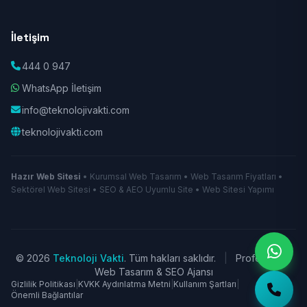
İletişim
444 0 947
WhatsApp İletişim
info@teknolojivakti.com
teknolojivakti.com
Hazır Web Sitesi
• Kurumsal Web Tasarım • Web Tasarım Fiyatları •
Sektörel Web Sitesi • SEO & AEO Uyumlu Site • Web Sitesi Yapımı
© 2026
Teknoloji Vakti
. Tüm hakları saklıdır.
|
Profesyonel
Web Tasarım & SEO Ajansı
Gizlilik Politikası
|
KVKK Aydınlatma Metni
|
Kullanım Şartları
|
Önemli Bağlantılar