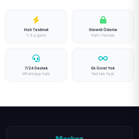
Hızlı Teslimat
Güvenli Ödeme
1-3 iş günü
Kart / Havale
7/24 Destek
Ek Ücret Yok
WhatsApp hattı
Net tek fiyat
Merkez