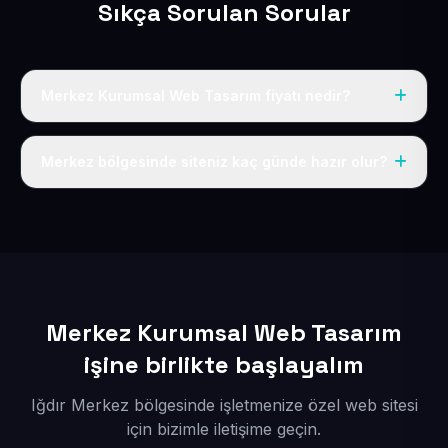
Sıkça Sorulan Sorular
Merkez Kurumsal Web Tasarım fiyatı nedir?
Tek fiyat uygulanır: yıllık 50 USD + KDV. Bu bedele alan
adı, hosting, SSL ve temel SEO da dahildir.
Merkez bölgesinde siteniz kaç günde hazır olur?
İçerikleriniz elimize geçtikten sonra siteniz 1-3 iş günü
içerisinde yayına alınır.
Merkez Kurumsal Web Tasarım
işine birlikte başlayalım
Iğdır Merkez bölgesinde işletmenize özel web sitesi
için bizimle iletişime geçin.