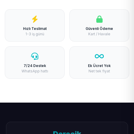
Hızlı Teslimat
Güvenli Ödeme
1-3 iş günü
Kart / Havale
7/24 Destek
Ek Ücret Yok
WhatsApp hattı
Net tek fiyat
Derecik