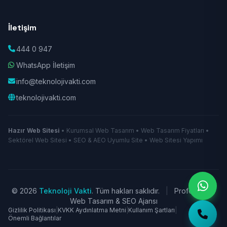
İletişim
444 0 947
WhatsApp İletişim
info@teknolojivakti.com
teknolojivakti.com
Hazır Web Sitesi
• Kurumsal Web Tasarım • Web Tasarım Fiyatları •
Sektörel Web Sitesi • SEO & AEO Uyumlu Site • Web Sitesi Yapımı
© 2026
Teknoloji Vakti
. Tüm hakları saklıdır.
|
Profesyonel
Web Tasarım & SEO Ajansı
Gizlilik Politikası
|
KVKK Aydınlatma Metni
|
Kullanım Şartları
|
Önemli Bağlantılar