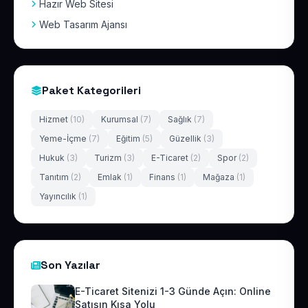
Hazır Web Sitesi
Web Tasarım Ajansı
Paket Kategorileri
Hizmet
(10)
Kurumsal
(7)
Sağlık
(7)
Yeme-İçme
(7)
Eğitim
(5)
Güzellik
(3)
Hukuk
(3)
Turizm
(3)
E-Ticaret
(2)
Spor
(2)
Tanıtım
(2)
Emlak
(1)
Finans
(1)
Mağaza
(1)
Yayıncılık
(1)
Son Yazılar
E-Ticaret Sitenizi 1-3 Günde Açın: Online
Satışın Kısa Yolu