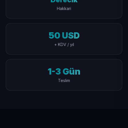
Hakkari
50 USD
+ KDV / yıl
1-3 Gün
Teslim