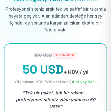
Profesyonel siteniz artık tek ve şeffaf bir rakamla
hayata geçiyor. Alan adından desteğe her şey
içinde; ay sonunda karşınıza çıkan ekstra bir
fatura yok.
100 USD
%50 İNDİRİM
50 USD
+ KDV / yıl
Yıllık ödeme (KDV %20 dahil değil)
Her Şey Dahil
"Tek bir paket, tek bir rakam —
profesyonel siteniz yılda yalnızca 50
USD!"