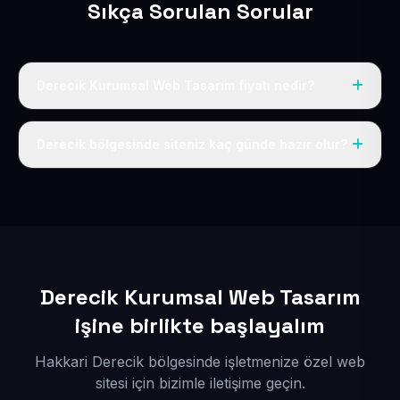
Sıkça Sorulan Sorular
Derecik Kurumsal Web Tasarım fiyatı nedir?
Tek fiyat uygulanır: yıllık 50 USD + KDV. Bu bedele alan
adı, hosting, SSL ve temel SEO da dahildir.
Derecik bölgesinde siteniz kaç günde hazır olur?
İçerikleriniz elimize geçtikten sonra siteniz 1-3 iş günü
içerisinde yayına alınır.
Derecik Kurumsal Web Tasarım
işine birlikte başlayalım
Hakkari Derecik bölgesinde işletmenize özel web
sitesi için bizimle iletişime geçin.