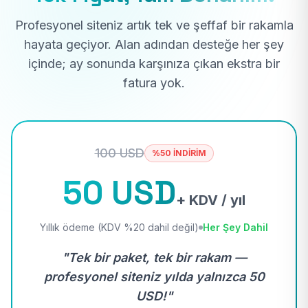
Profesyonel siteniz artık tek ve şeffaf bir rakamla
hayata geçiyor. Alan adından desteğe her şey
içinde; ay sonunda karşınıza çıkan ekstra bir
fatura yok.
100 USD
%50 İNDİRİM
50 USD
+ KDV / yıl
Yıllık ödeme (KDV %20 dahil değil)
Her Şey Dahil
"Tek bir paket, tek bir rakam —
profesyonel siteniz yılda yalnızca 50
USD!"