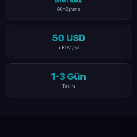
Gümüşhane
50 USD
+ KDV / yıl
1-3 Gün
Teslim