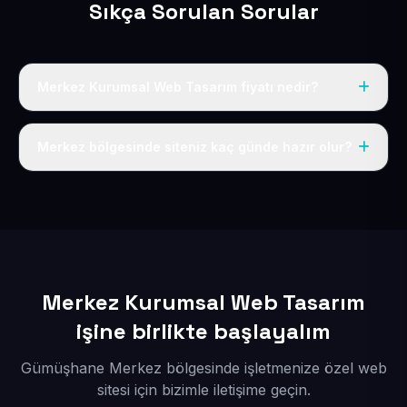
Sıkça Sorulan Sorular
Merkez Kurumsal Web Tasarım fiyatı nedir?
Tek fiyat uygulanır: yıllık 50 USD + KDV. Bu bedele alan
adı, hosting, SSL ve temel SEO da dahildir.
Merkez bölgesinde siteniz kaç günde hazır olur?
İçerikleriniz elimize geçtikten sonra siteniz 1-3 iş günü
içerisinde yayına alınır.
Merkez Kurumsal Web Tasarım
işine birlikte başlayalım
Gümüşhane Merkez bölgesinde işletmenize özel web
sitesi için bizimle iletişime geçin.