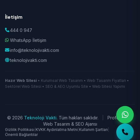
İletişim
444 0 947
WhatsApp İletişim
info@teknolojivakti.com
teknolojivakti.com
Hazır Web Sitesi
• Kurumsal Web Tasarım • Web Tasarım Fiyatları •
Sektörel Web Sitesi • SEO & AEO Uyumlu Site • Web Sitesi Yapımı
© 2026
Teknoloji Vakti
. Tüm hakları saklıdır.
|
Profesyonel
Web Tasarım & SEO Ajansı
Gizlilik Politikası
|
KVKK Aydınlatma Metni
|
Kullanım Şartları
|
Önemli Bağlantılar