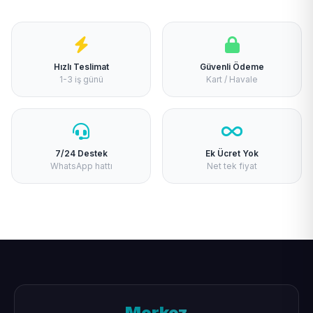
Hızlı Teslimat
Güvenli Ödeme
1-3 iş günü
Kart / Havale
7/24 Destek
Ek Ücret Yok
WhatsApp hattı
Net tek fiyat
Merkez