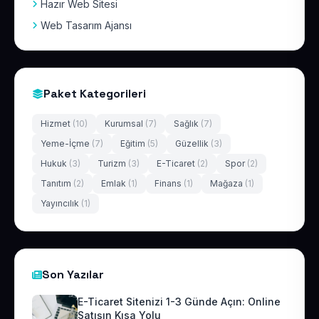
Hazır Web Sitesi
Web Tasarım Ajansı
Paket Kategorileri
Hizmet
(10)
Kurumsal
(7)
Sağlık
(7)
Yeme-İçme
(7)
Eğitim
(5)
Güzellik
(3)
Hukuk
(3)
Turizm
(3)
E-Ticaret
(2)
Spor
(2)
Tanıtım
(2)
Emlak
(1)
Finans
(1)
Mağaza
(1)
Yayıncılık
(1)
Son Yazılar
E-Ticaret Sitenizi 1-3 Günde Açın: Online
Satışın Kısa Yolu