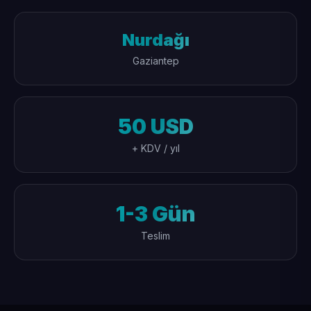
Nurdağı
Gaziantep
50 USD
+ KDV / yıl
1-3 Gün
Teslim