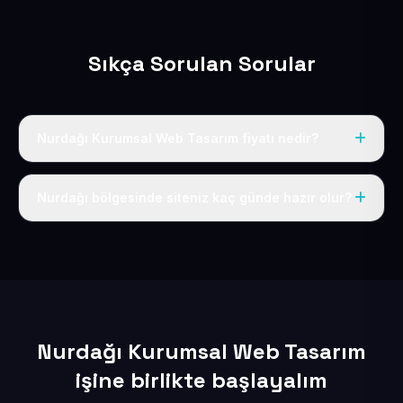
Sıkça Sorulan Sorular
Nurdağı Kurumsal Web Tasarım fiyatı nedir?
Tek fiyat uygulanır: yıllık 50 USD + KDV. Bu bedele alan
adı, hosting, SSL ve temel SEO da dahildir.
Nurdağı bölgesinde siteniz kaç günde hazır olur?
İçerikleriniz elimize geçtikten sonra siteniz 1-3 iş günü
içerisinde yayına alınır.
Nurdağı Kurumsal Web Tasarım
işine birlikte başlayalım