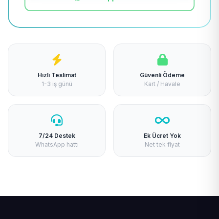
Hızlı Teslimat
Güvenli Ödeme
1-3 iş günü
Kart / Havale
7/24 Destek
Ek Ücret Yok
WhatsApp hattı
Net tek fiyat