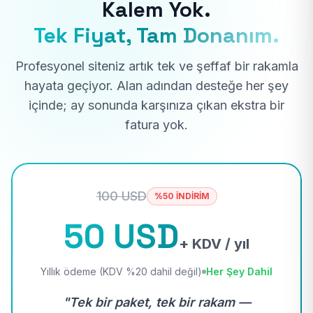
Kalem Yok.
Tek Fiyat, Tam Donanım.
Profesyonel siteniz artık tek ve şeffaf bir rakamla
hayata geçiyor. Alan adından desteğe her şey
içinde; ay sonunda karşınıza çıkan ekstra bir
fatura yok.
100 USD
%50 İNDİRİM
50 USD
+ KDV / yıl
Yıllık ödeme (KDV %20 dahil değil)
Her Şey Dahil
"Tek bir paket, tek bir rakam —