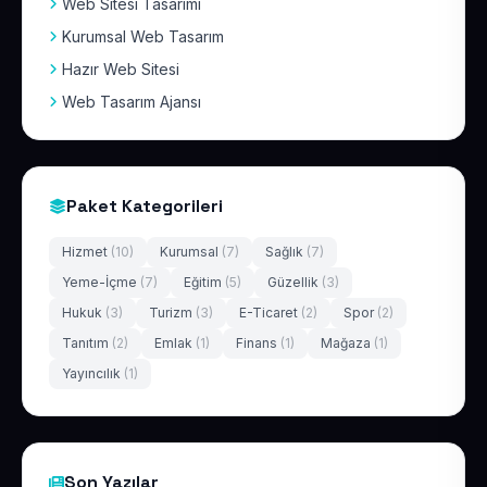
Web Sitesi Tasarımı
Kurumsal Web Tasarım
Hazır Web Sitesi
Web Tasarım Ajansı
Paket Kategorileri
Hizmet
(10)
Kurumsal
(7)
Sağlık
(7)
Yeme-İçme
(7)
Eğitim
(5)
Güzellik
(3)
Hukuk
(3)
Turizm
(3)
E-Ticaret
(2)
Spor
(2)
Tanıtım
(2)
Emlak
(1)
Finans
(1)
Mağaza
(1)
Yayıncılık
(1)
Son Yazılar