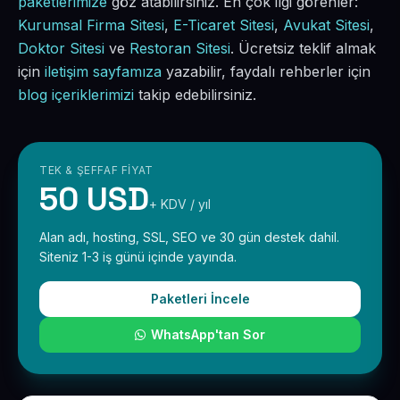
paketlerimize
göz atabilirsiniz. En çok ilgi görenler:
Kurumsal Firma Sitesi
,
E-Ticaret Sitesi
,
Avukat Sitesi
,
Doktor Sitesi
ve
Restoran Sitesi
. Ücretsiz teklif almak
için
iletişim sayfamıza
yazabilir, faydalı rehberler için
blog içeriklerimizi
takip edebilirsiniz.
TEK & ŞEFFAF FIYAT
50 USD
+ KDV / yıl
Alan adı, hosting, SSL, SEO ve 30 gün destek dahil.
Siteniz 1-3 iş günü içinde yayında.
Paketleri İncele
WhatsApp'tan Sor