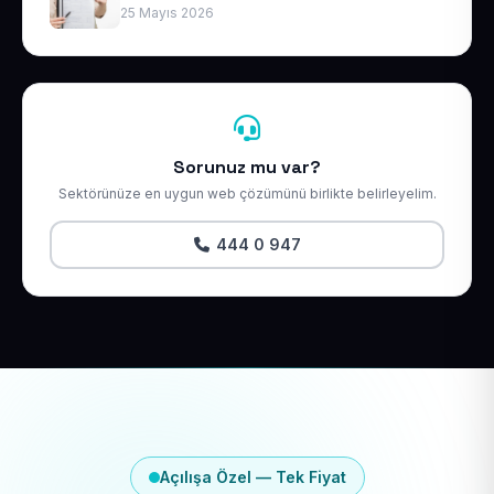
25 Mayıs 2026
Sorunuz mu var?
Sektörünüze en uygun web çözümünü birlikte belirleyelim.
444 0 947
Açılışa Özel — Tek Fiyat