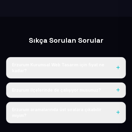
Sıkça Sorulan Sorular
Erzurum Kurumsal Web Tasarım için fiyat ne
kadar?
Erzurum dahil Türkiye’nin her yerinde geçerli yıllık tek
fiyatımız 50 USD + KDV’dir. Alan adı, hosting, SSL ve
Erzurum ilçelerinde de çalışıyor musunuz?
temel SEO bu fiyatın içindedir.
Elbette; Erzurum iline bağlı bütün ilçelere uzaktan ve
eksiksiz şekilde hizmet sunuyoruz.
Erzurum aramalarında üst sıralara çıkabilir
miyim?
Sitenizi Erzurum odaklı yerel SEO ve AEO içerikleriyle