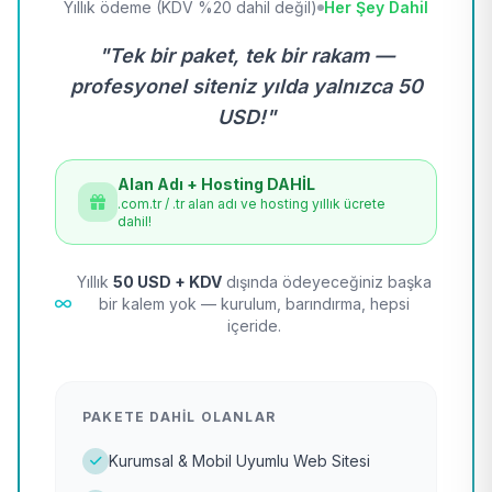
Yıllık ödeme (KDV %20 dahil değil)
Her Şey Dahil
"Tek bir paket, tek bir rakam —
profesyonel siteniz yılda yalnızca 50
USD!"
Alan Adı + Hosting DAHİL
.com.tr / .tr alan adı ve hosting yıllık ücrete
dahil!
Yıllık
50 USD + KDV
dışında ödeyeceğiniz başka
bir kalem yok — kurulum, barındırma, hepsi
içeride.
PAKETE DAHIL OLANLAR
Kurumsal & Mobil Uyumlu Web Sitesi