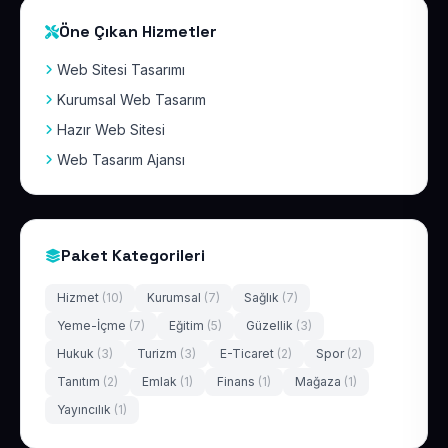
Öne Çıkan Hizmetler
Web Sitesi Tasarımı
Kurumsal Web Tasarım
Hazır Web Sitesi
Web Tasarım Ajansı
Paket Kategorileri
Hizmet
(10)
Kurumsal
(7)
Sağlık
(7)
Yeme-İçme
(7)
Eğitim
(5)
Güzellik
(3)
Hukuk
(3)
Turizm
(3)
E-Ticaret
(2)
Spor
(2)
Tanıtım
(2)
Emlak
(1)
Finans
(1)
Mağaza
(1)
Yayıncılık
(1)