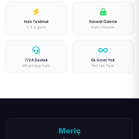
Hızlı Teslimat
Güvenli Ödeme
1-3 iş günü
Kart / Havale
7/24 Destek
Ek Ücret Yok
WhatsApp hattı
Net tek fiyat
Meriç