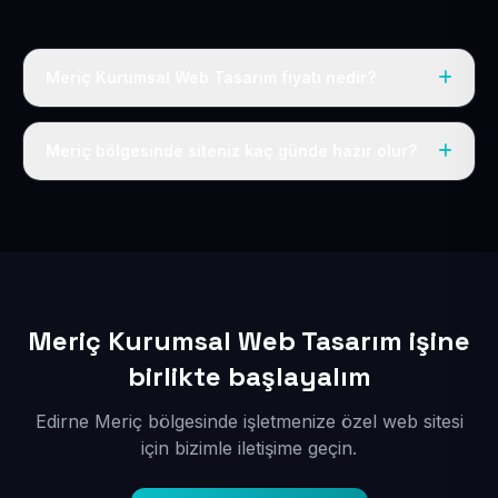
Meriç Kurumsal Web Tasarım fiyatı nedir?
Tek fiyat uygulanır: yıllık 50 USD + KDV. Bu bedele alan
adı, hosting, SSL ve temel SEO da dahildir.
Meriç bölgesinde siteniz kaç günde hazır olur?
İçerikleriniz elimize geçtikten sonra siteniz 1-3 iş günü
içerisinde yayına alınır.
Meriç Kurumsal Web Tasarım işine
birlikte başlayalım
Edirne Meriç bölgesinde işletmenize özel web sitesi
için bizimle iletişime geçin.