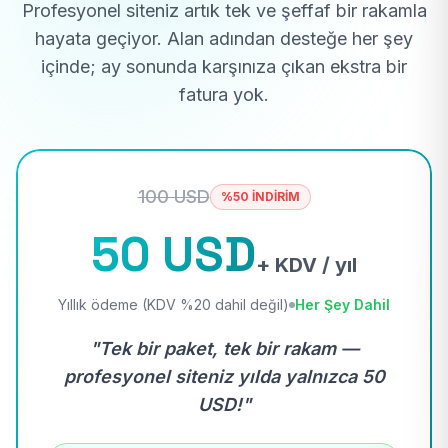
Profesyonel siteniz artık tek ve şeffaf bir rakamla
hayata geçiyor. Alan adından desteğe her şey
içinde; ay sonunda karşınıza çıkan ekstra bir
fatura yok.
100 USD
%50 İNDİRİM
50 USD
+ KDV / yıl
Yıllık ödeme (KDV %20 dahil değil)
Her Şey Dahil
"Tek bir paket, tek bir rakam —
profesyonel siteniz yılda yalnızca 50
USD!"