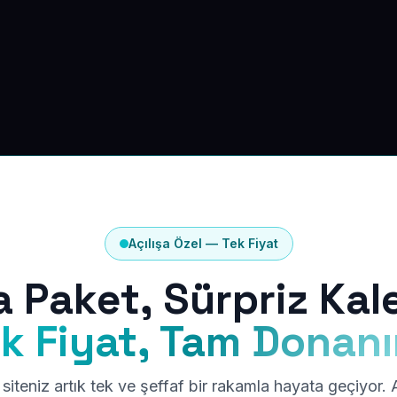
Açılışa Özel — Tek Fiyat
a Paket, Sürpriz Kal
k Fiyat, Tam Donan
siteniz artık tek ve şeffaf bir rakamla hayata geçiyor.