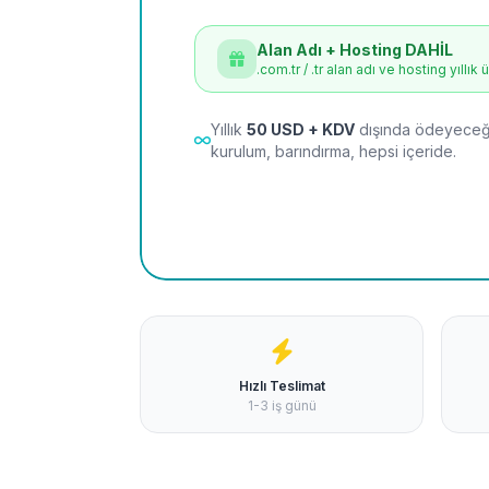
Alan Adı + Hosting DAHİL
.com.tr / .tr alan adı ve hosting yıllık 
Yıllık
50 USD + KDV
dışında ödeyeceği
kurulum, barındırma, hepsi içeride.
Hızlı Teslimat
1-3 iş günü