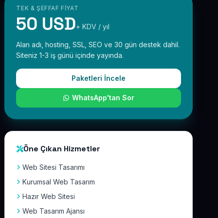
TEK & ŞEFFAF FIYAT
50 USD
+ KDV / yıl
Alan adı, hosting, SSL, SEO ve 30 gün destek dahil.
Siteniz 1-3 iş günü içinde yayında.
Paketleri İncele
WhatsApp'tan Sor
Öne Çıkan Hizmetler
Web Sitesi Tasarımı
Kurumsal Web Tasarım
Hazır Web Sitesi
Web Tasarım Ajansı