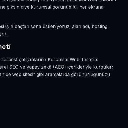
a öne çıksın diye kurumsal görünümlü, her ekrana
si işini baştan sona üstleniyoruz; alan adı, hosting,
yor.
meti
ve serbest çalışanlarına Kurumsal Web Tasarım
 yerel SEO ve yapay zekâ (AEO) içerikleriyle kurgular;
an'de web sitesi” gibi aramalarda görünürlüğünüzü