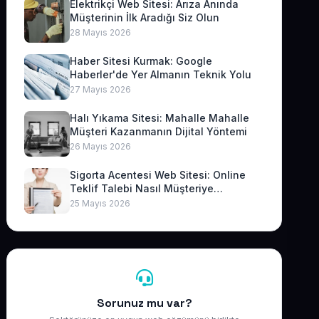
Elektrikçi Web Sitesi: Arıza Anında
Müşterinin İlk Aradığı Siz Olun
28 Mayıs 2026
Haber Sitesi Kurmak: Google
Haberler'de Yer Almanın Teknik Yolu
27 Mayıs 2026
Halı Yıkama Sitesi: Mahalle Mahalle
Müşteri Kazanmanın Dijital Yöntemi
26 Mayıs 2026
Sigorta Acentesi Web Sitesi: Online
Teklif Talebi Nasıl Müşteriye
Dönüşür?
25 Mayıs 2026
Sorunuz mu var?