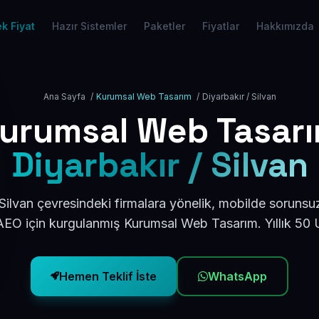
k Fiyat
Hazır Sistemler
Paketler
Fiyatlar
Hakkımızda
Ana Sayfa
/
Kurumsal Web Tasarım
/
Diyarbakır / Silvan
urumsal Web Tasar
Diyarbakır / Silvan
Silvan çevresindeki firmalara yönelik, mobilde sorunsu
AEO için kurgulanmış Kurumsal Web Tasarım. Yıllık 50
Hemen Teklif İste
WhatsApp