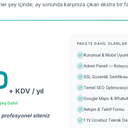
er şey içinde; ay sonunda karşınıza çıkan ekstra bir f
PAKETE DAHIL OLANLAR
Kurumsal & Mobil Uyuml
Admin Paneli — Kolayca
D
SSL Güvenlik Sertifikası
Temel SEO Optimizasyo
+ KDV / yıl
Google Maps & WhatsA
Şey Dahil
İletişim & Teklif Formu
 profesyonel siteniz
1 Yıl Ücretsiz Teknik D