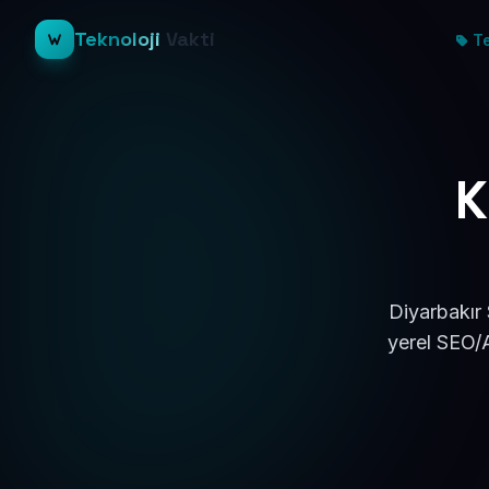
Teknoloji
Vakti
Te
K
Diyarbakır 
yerel SEO/