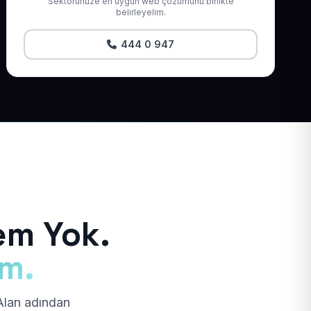
Sektörünüze en uygun web çözümünü birlikte
belirleyelim.
444 0 947
em Yok.
ım.
 Alan adından