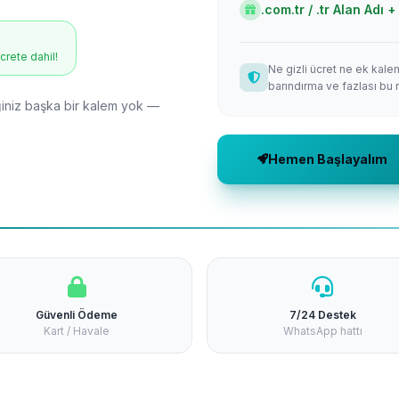
.com.tr / .tr Alan Adı
ücrete dahil!
Ne gizli ücret ne ek kale
barındırma ve fazlası bu 
niz başka bir kalem yok —
Hemen Başlayalım
Güvenli Ödeme
7/24 Destek
Kart / Havale
WhatsApp hattı