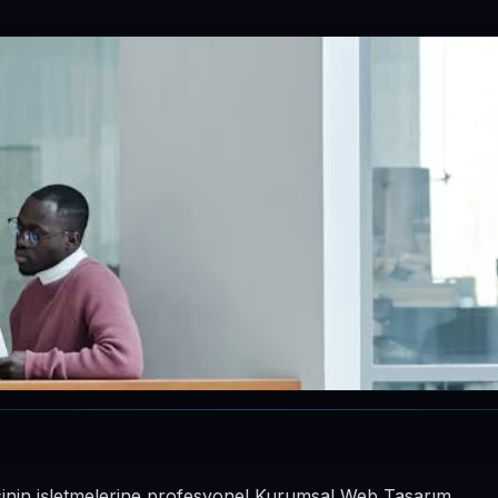
çesinin işletmelerine profesyonel Kurumsal Web Tasarım