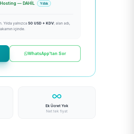
 + Hosting — DAHİL
Yıllık
m. Yılda yalnızca
50 USD + KDV
; alan adı,
rakamın içinde.
WhatsApp'tan Sor
Ek Ücret Yok
Net tek fiyat