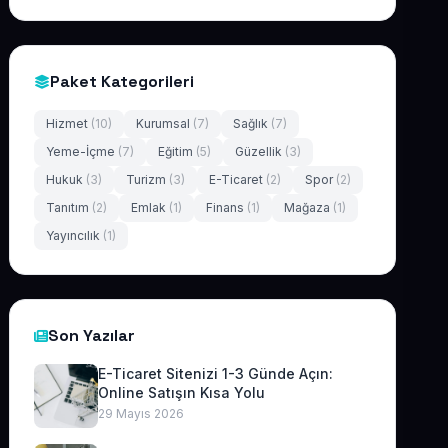
Paket Kategorileri
Hizmet
(10)
Kurumsal
(7)
Sağlık
(7)
Yeme-İçme
(7)
Eğitim
(5)
Güzellik
(3)
Hukuk
(3)
Turizm
(3)
E-Ticaret
(2)
Spor
(2)
Tanıtım
(2)
Emlak
(1)
Finans
(1)
Mağaza
(1)
Yayıncılık
(1)
Son Yazılar
E-Ticaret Sitenizi 1-3 Günde Açın:
Online Satışın Kısa Yolu
29 Mayıs 2026