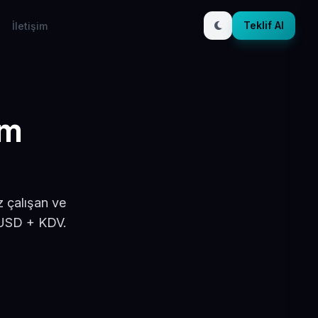
Teklif Al
İletişim
ım
z çalışan ve
 USD + KDV.