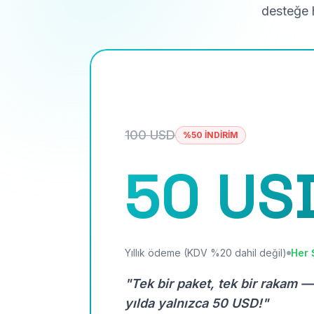
desteğe h
100 USD
%50 İNDİRİM
50 US
Yıllık ödeme (KDV %20 dahil değil)
Her 
"Tek bir paket, tek bir rakam —
yılda yalnızca 50 USD!"