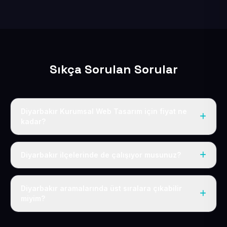
Sıkça Sorulan Sorular
Diyarbakır Kurumsal Web Tasarım için fiyat ne
kadar?
Diyarbakır dahil Türkiye’nin her yerinde geçerli yıllık
tek fiyatımız 50 USD + KDV’dir. Alan adı, hosting, SSL ve
Diyarbakır ilçelerinde de çalışıyor musunuz?
temel SEO bu fiyatın içindedir.
Elbette; Diyarbakır iline bağlı bütün ilçelere uzaktan ve
eksiksiz şekilde hizmet sunuyoruz.
Diyarbakır aramalarında üst sıralara çıkabilir
miyim?
Sitenizi Diyarbakır odaklı yerel SEO ve AEO içerikleriyle