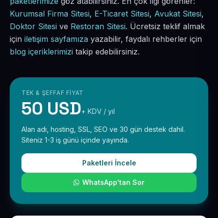
paketlerimize
göz atabilirsiniz. En çok ilgi görenler:
Kurumsal Firma Sitesi
,
E-Ticaret Sitesi
,
Avukat Sitesi
,
Doktor Sitesi
ve
Restoran Sitesi
. Ücretsiz teklif almak
için
iletişim sayfamıza
yazabilir, faydalı rehberler için
blog içeriklerimizi
takip edebilirsiniz.
TEK & ŞEFFAF FIYAT
50 USD
+ KDV / yıl
Alan adı, hosting, SSL, SEO ve 30 gün destek dahil.
Siteniz 1-3 iş günü içinde yayında.
Paketleri İncele
WhatsApp'tan Sor