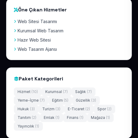
Öne Çıkan Hizmetler
Web Sitesi Tasarımı
Kurumsal Web Tasarım
Hazır Web Sitesi
Web Tasarım Ajansı
Paket Kategorileri
Hizmet
(10)
Kurumsal
(7)
Sağlık
(7)
Yeme-İçme
(7)
Eğitim
(5)
Güzellik
(3)
Hukuk
(3)
Turizm
(3)
E-Ticaret
(2)
Spor
(2)
Tanıtım
(2)
Emlak
(1)
Finans
(1)
Mağaza
(1)
Yayıncılık
(1)