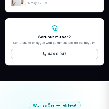
25 Mayıs 2026
Sorunuz mu var?
Sektörünüze en uygun web çözümünü birlikte belirleyelim.
444 0 947
Açılışa Özel — Tek Fiyat