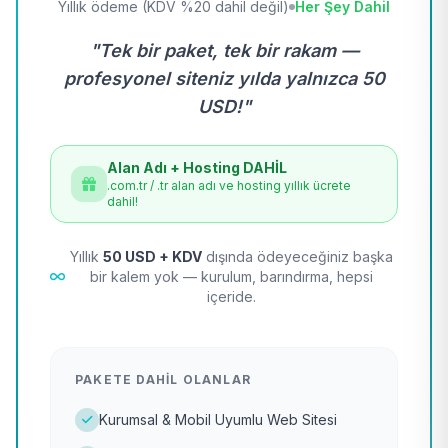
Yıllık ödeme (KDV %20 dahil değil)
Her Şey Dahil
"Tek bir paket, tek bir rakam —
profesyonel siteniz yılda yalnızca 50
USD!"
Alan Adı + Hosting DAHİL
.com.tr / .tr alan adı ve hosting yıllık ücrete
dahil!
Yıllık
50 USD + KDV
dışında ödeyeceğiniz başka
bir kalem yok — kurulum, barındırma, hepsi
içeride.
PAKETE DAHIL OLANLAR
Kurumsal & Mobil Uyumlu Web Sitesi