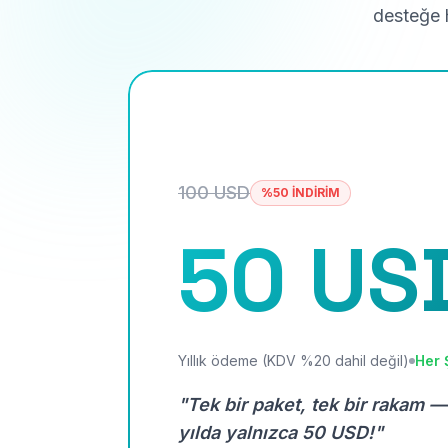
desteğe h
100 USD
%50 İNDİRİM
50 US
Yıllık ödeme (KDV %20 dahil değil)
Her 
"Tek bir paket, tek bir rakam —
yılda yalnızca 50 USD!"