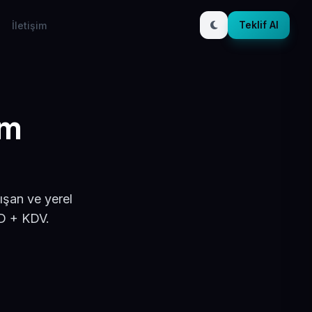
Teklif Al
İletişim
ım
ışan ve yerel
SD + KDV.