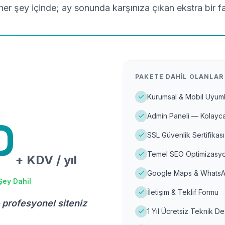
er şey içinde; ay sonunda karşınıza çıkan ekstra bir f
PAKETE DAHIL OLANLAR
Kurumsal & Mobil Uyuml
Admin Paneli — Kolayca
D
SSL Güvenlik Sertifikası
Temel SEO Optimizasyo
+ KDV / yıl
Google Maps & WhatsA
Şey Dahil
İletişim & Teklif Formu
 profesyonel siteniz
1 Yıl Ücretsiz Teknik D