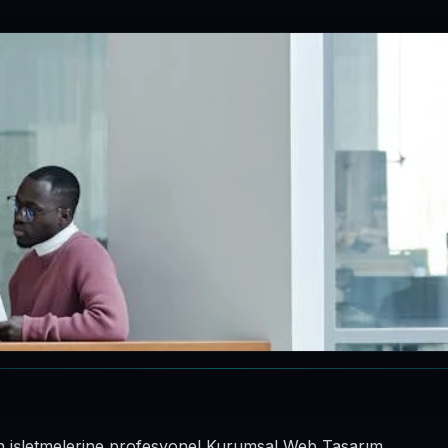
inin işletmelerine profesyonel Kurumsal Web Tasarım