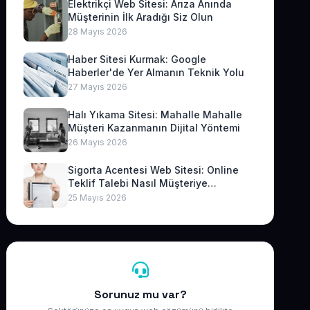
Elektrikçi Web Sitesi: Arıza Anında
Müşterinin İlk Aradığı Siz Olun
28 Mayıs 2026
Haber Sitesi Kurmak: Google
Haberler'de Yer Almanın Teknik Yolu
27 Mayıs 2026
Halı Yıkama Sitesi: Mahalle Mahalle
Müşteri Kazanmanın Dijital Yöntemi
26 Mayıs 2026
Sigorta Acentesi Web Sitesi: Online
Teklif Talebi Nasıl Müşteriye
Dönüşür?
25 Mayıs 2026
Sorunuz mu var?