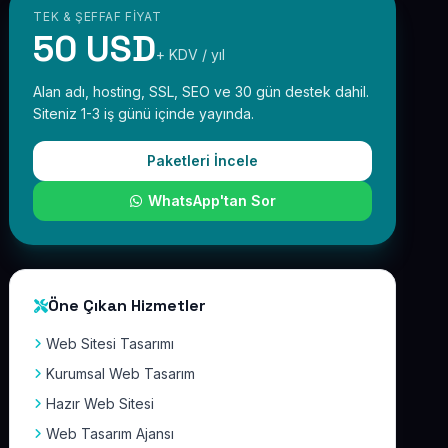
TEK & ŞEFFAF FIYAT
50 USD
+ KDV / yıl
Alan adı, hosting, SSL, SEO ve 30 gün destek dahil.
Siteniz 1-3 iş günü içinde yayında.
Paketleri İncele
WhatsApp'tan Sor
Öne Çıkan Hizmetler
Web Sitesi Tasarımı
Kurumsal Web Tasarım
Hazır Web Sitesi
Web Tasarım Ajansı