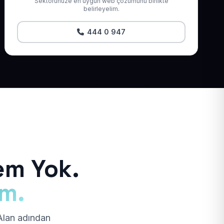
Sektörünüze en uygun web çözümünü birlikte
belirleyelim.
444 0 947
em Yok.
ım.
 Alan adından