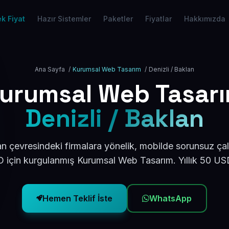
k Fiyat
Hazır Sistemler
Paketler
Fiyatlar
Hakkımızda
Ana Sayfa
/
Kurumsal Web Tasarım
/
Denizli / Baklan
urumsal Web Tasar
Denizli / Baklan
an çevresindeki firmalara yönelik, mobilde sorunsuz çal
için kurgulanmış Kurumsal Web Tasarım. Yıllık 50 U
Hemen Teklif İste
WhatsApp