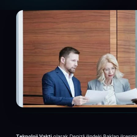
Teknoloji Vakti
olarak Denizli ilindeki Baklan ilçes