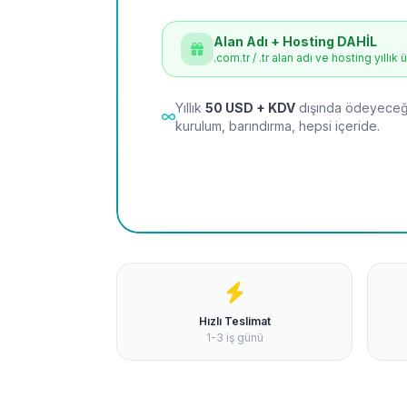
Alan Adı + Hosting DAHİL
.com.tr / .tr alan adı ve hosting yıllık 
Yıllık
50 USD + KDV
dışında ödeyeceği
kurulum, barındırma, hepsi içeride.
Hızlı Teslimat
1-3 iş günü