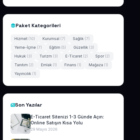
Paket Kategorileri
Hizmet
(10)
Kurumsal
(7)
Sağlık
(7)
Yeme-İçme
(7)
Eğitim
(5)
Güzellik
(3)
Hukuk
(3)
Turizm
(3)
E-Ticaret
(2)
Spor
(2)
Tanıtım
(2)
Emlak
(1)
Finans
(1)
Mağaza
(1)
Yayıncılık
(1)
Son Yazılar
E-Ticaret Sitenizi 1-3 Günde Açın:
Online Satışın Kısa Yolu
29 Mayıs 2026