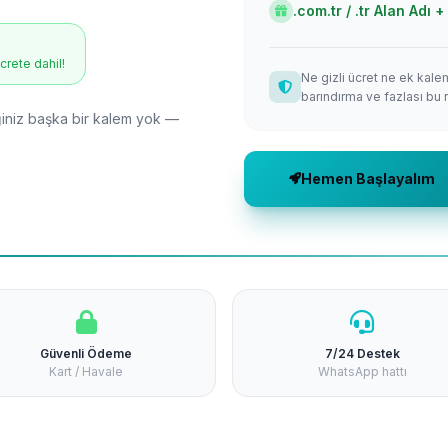
.com.tr / .tr Alan Adı
ücrete dahil!
Ne gizli ücret ne ek kale
barındırma ve fazlası bu 
niz başka bir kalem yok —
Hemen Başlayalım
Güvenli Ödeme
7/24 Destek
Kart / Havale
WhatsApp hattı