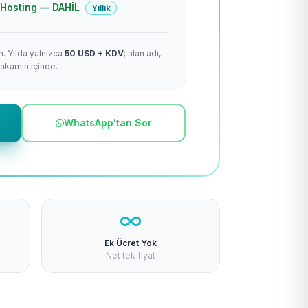
 + Hosting — DAHİL
Yıllık
m. Yılda yalnızca
50 USD + KDV
; alan adı,
rakamın içinde.
WhatsApp'tan Sor
Ek Ücret Yok
Net tek fiyat