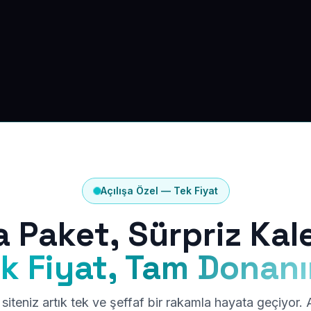
Açılışa Özel — Tek Fiyat
a Paket, Sürpriz Kal
k Fiyat, Tam Donan
siteniz artık tek ve şeffaf bir rakamla hayata geçiyor.