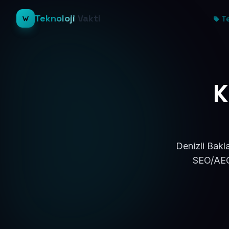
Teknoloji
Vakti
Te
K
Denizli Bakl
SEO/AEO 