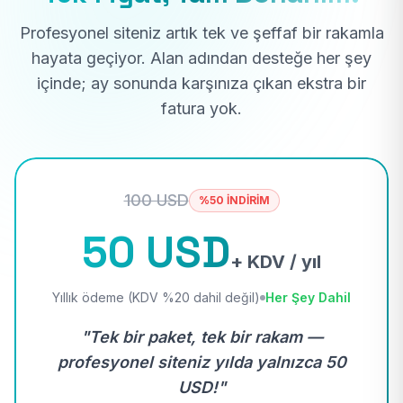
Profesyonel siteniz artık tek ve şeffaf bir rakamla
hayata geçiyor. Alan adından desteğe her şey
içinde; ay sonunda karşınıza çıkan ekstra bir
fatura yok.
100 USD
%50 İNDİRİM
50 USD
+ KDV / yıl
Yıllık ödeme (KDV %20 dahil değil)
Her Şey Dahil
"Tek bir paket, tek bir rakam —
profesyonel siteniz yılda yalnızca 50
USD!"