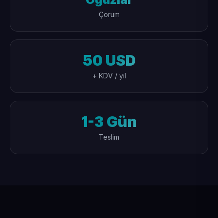
Çorum
50 USD
+ KDV / yıl
1-3 Gün
Teslim