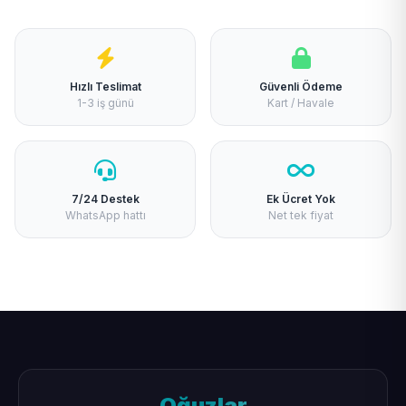
Hızlı Teslimat
Güvenli Ödeme
1-3 iş günü
Kart / Havale
7/24 Destek
Ek Ücret Yok
WhatsApp hattı
Net tek fiyat
Oğuzlar