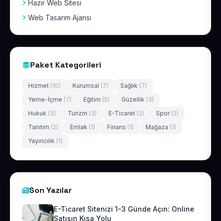
Hazır Web Sitesi
Web Tasarım Ajansı
Paket Kategorileri
Hizmet
(10)
Kurumsal
(7)
Sağlık
(7)
Yeme-İçme
(7)
Eğitim
(5)
Güzellik
(3)
Hukuk
(3)
Turizm
(3)
E-Ticaret
(2)
Spor
(2)
Tanıtım
(2)
Emlak
(1)
Finans
(1)
Mağaza
(1)
Yayıncılık
(1)
Son Yazılar
E-Ticaret Sitenizi 1-3 Günde Açın: Online
Satışın Kısa Yolu