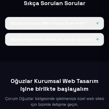
Sıkça Sorulan Sorular
Oğuzlar Kurumsal Web Tasarım fiyatı nedir?
Tek fiyat uygulanır: yıllık 50 USD + KDV. Bu bedele alan
adı, hosting, SSL ve temel SEO da dahildir.
Oğuzlar bölgesinde siteniz kaç günde hazır olur?
İçerikleriniz elimize geçtikten sonra siteniz 1-3 iş günü
içerisinde yayına alınır.
Oğuzlar Kurumsal Web Tasarım
işine birlikte başlayalım
Çorum Oğuzlar bölgesinde işletmenize özel web sitesi
için bizimle iletişime geçin.