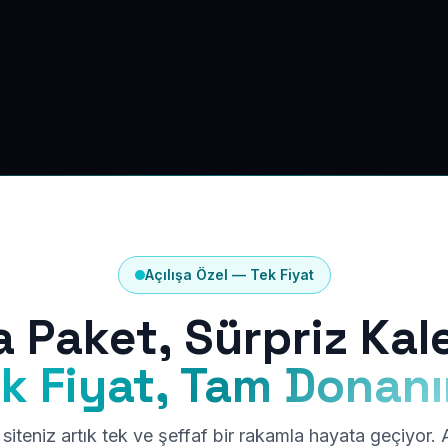
Açılışa Özel — Tek Fiyat
a Paket, Sürpriz Kal
k Fiyat, Tam Donan
siteniz artık tek ve şeffaf bir rakamla hayata geçiyor.