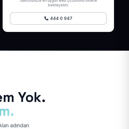
Sektörünüze en uygun web çözümünü birlikte
belirleyelim.
444 0 947
em Yok.
ım.
 Alan adından