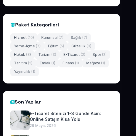
Paket Kategorileri
Hizmet
(10)
Kurumsal
(7)
Sağlık
(7)
Yeme-İçme
(7)
Eğitim
(5)
Güzellik
(3)
Hukuk
(3)
Turizm
(3)
E-Ticaret
(2)
Spor
(2)
Tanıtım
(2)
Emlak
(1)
Finans
(1)
Mağaza
(1)
Yayıncılık
(1)
Son Yazılar
E-Ticaret Sitenizi 1-3 Günde Açın:
Online Satışın Kısa Yolu
29 Mayıs 2026