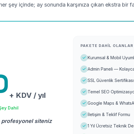
er şey içinde; ay sonunda karşınıza çıkan ekstra bir f
PAKETE DAHIL OLANLAR
Kurumsal & Mobil Uyuml
Admin Paneli — Kolayca
D
SSL Güvenlik Sertifikası
Temel SEO Optimizasyo
+ KDV / yıl
Google Maps & WhatsA
Şey Dahil
İletişim & Teklif Formu
 profesyonel siteniz
1 Yıl Ücretsiz Teknik D