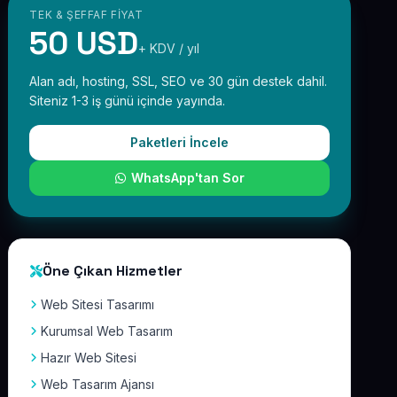
TEK & ŞEFFAF FIYAT
50 USD
+ KDV / yıl
Alan adı, hosting, SSL, SEO ve 30 gün destek dahil.
Siteniz 1-3 iş günü içinde yayında.
Paketleri İncele
WhatsApp'tan Sor
Öne Çıkan Hizmetler
Web Sitesi Tasarımı
Kurumsal Web Tasarım
Hazır Web Sitesi
Web Tasarım Ajansı