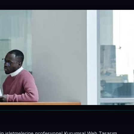
nin işletmelerine profesyonel Kurumsal Web Tasarım