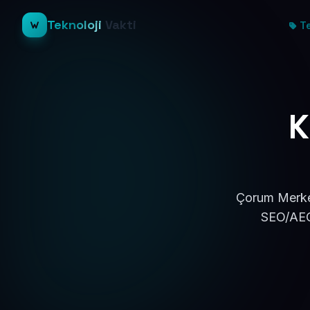
Teknoloji
Vakti
Te
K
Çorum Merkez
SEO/AEO 