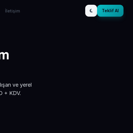
Teklif Al
İletişim
ım
ışan ve yerel
SD + KDV.