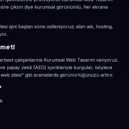
da öne çıksın diye kurumsal görünümlü, her ekrana
esi işini baştan sona üstleniyoruz; alan adı, hosting,
yor.
zmeti
erbest çalışanlarına Kurumsal Web Tasarım veriyoruz.
 ve yapay zekâ (AEO) içerikleriyle kurgular; böylece
b sitesi” gibi aramalarda görünürlüğünüzü artırır.
?
ik