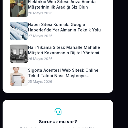
Elektrikçi Web Sitesi: Arıza Anında
Müşterinin İlk Aradığı Siz Olun
28 Mayıs 2026
Haber Sitesi Kurmak: Google
Haberler'de Yer Almanın Teknik Yolu
27 Mayıs 2026
Halı Yıkama Sitesi: Mahalle Mahalle
Müşteri Kazanmanın Dijital Yöntemi
26 Mayıs 2026
Sigorta Acentesi Web Sitesi: Online
Teklif Talebi Nasıl Müşteriye
Dönüşür?
25 Mayıs 2026
Sorunuz mu var?