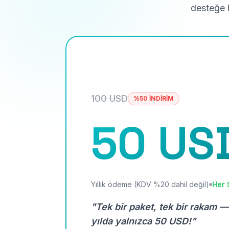
desteğe h
100 USD
%50 İNDİRİM
50 US
Yıllık ödeme (KDV %20 dahil değil)
Her 
"Tek bir paket, tek bir rakam —
yılda yalnızca 50 USD!"