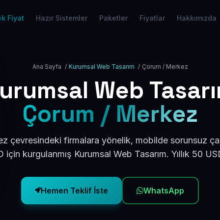
k Fiyat
Hazır Sistemler
Paketler
Fiyatlar
Hakkımızda
Ana Sayfa
/
Kurumsal Web Tasarım
/
Çorum / Merkez
urumsal Web Tasar
Çorum / Merkez
 çevresindeki firmalara yönelik, mobilde sorunsuz çal
için kurgulanmış Kurumsal Web Tasarım. Yıllık 50 U
Hemen Teklif İste
WhatsApp