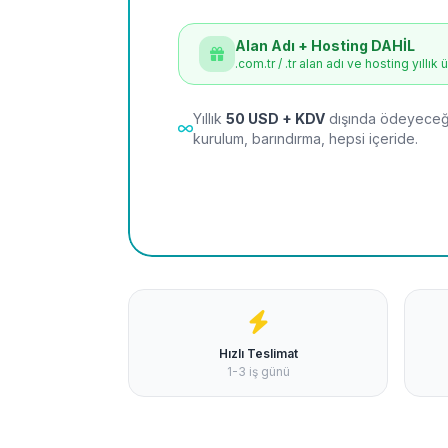
Alan Adı + Hosting DAHİL
.com.tr / .tr alan adı ve hosting yıllık 
Yıllık
50 USD + KDV
dışında ödeyeceği
kurulum, barındırma, hepsi içeride.
Hızlı Teslimat
1-3 iş günü