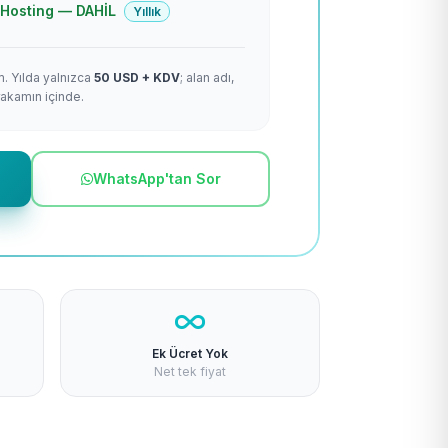
 + Hosting — DAHİL
Yıllık
m. Yılda yalnızca
50 USD + KDV
; alan adı,
rakamın içinde.
WhatsApp'tan Sor
Ek Ücret Yok
Net tek fiyat