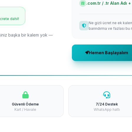
.com.tr / .tr Alan Adı
ücrete dahil!
Ne gizli ücret ne ek kale
barındırma ve fazlası bu 
niz başka bir kalem yok —
Hemen Başlayalım
Güvenli Ödeme
7/24 Destek
Kart / Havale
WhatsApp hattı