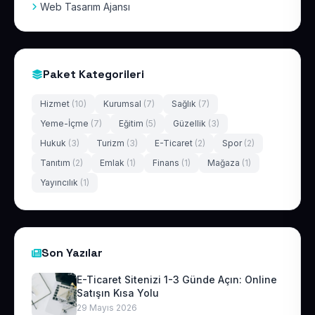
Web Tasarım Ajansı
Paket Kategorileri
Hizmet
(10)
Kurumsal
(7)
Sağlık
(7)
Yeme-İçme
(7)
Eğitim
(5)
Güzellik
(3)
Hukuk
(3)
Turizm
(3)
E-Ticaret
(2)
Spor
(2)
Tanıtım
(2)
Emlak
(1)
Finans
(1)
Mağaza
(1)
Yayıncılık
(1)
Son Yazılar
E-Ticaret Sitenizi 1-3 Günde Açın: Online
Satışın Kısa Yolu
29 Mayıs 2026