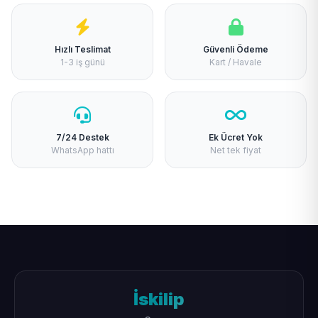
Hızlı Teslimat
Güvenli Ödeme
1-3 iş günü
Kart / Havale
7/24 Destek
Ek Ücret Yok
WhatsApp hattı
Net tek fiyat
İskilip