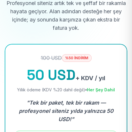
Profesyonel siteniz artık tek ve şeffaf bir rakamla
hayata geçiyor. Alan adından desteğe her şey
içinde; ay sonunda karşınıza çıkan ekstra bir
fatura yok.
100 USD
%50 İNDİRİM
50 USD
+ KDV / yıl
Yıllık ödeme (KDV %20 dahil değil)
Her Şey Dahil
"Tek bir paket, tek bir rakam —
profesyonel siteniz yılda yalnızca 50
USD!"