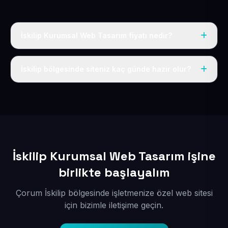
İskilip Kurumsal Web Tasarım fiyatı nedir?
Tek fiyat uygulanır: yıllık 50 USD + KDV. Bu bedele alan
adı, hosting, SSL ve temel SEO da dahildir.
İskilip bölgesinde siteniz kaç günde hazır olur?
İçerikleriniz elimize geçtikten sonra siteniz 1-3 iş günü
içerisinde yayına alınır.
İskilip Kurumsal Web Tasarım işine
birlikte başlayalım
Çorum İskilip bölgesinde işletmenize özel web sitesi
için bizimle iletişime geçin.