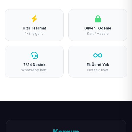
Hızlı Teslimat
Güvenli Ödeme
1-3 iş günü
Kart / Havale
7/24 Destek
Ek Ücret Yok
WhatsApp hattı
Net tek fiyat
Korgun