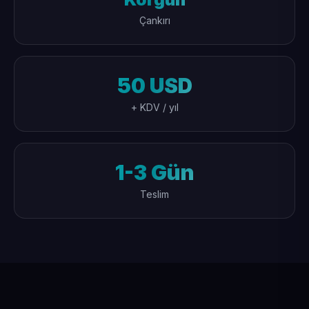
Çankırı
50 USD
+ KDV / yıl
1-3 Gün
Teslim