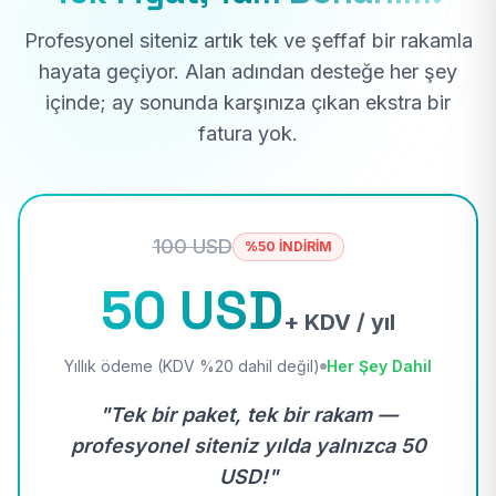
Profesyonel siteniz artık tek ve şeffaf bir rakamla
hayata geçiyor. Alan adından desteğe her şey
içinde; ay sonunda karşınıza çıkan ekstra bir
fatura yok.
100 USD
%50 İNDİRİM
50 USD
+ KDV / yıl
Yıllık ödeme (KDV %20 dahil değil)
Her Şey Dahil
"Tek bir paket, tek bir rakam —
profesyonel siteniz yılda yalnızca 50
USD!"