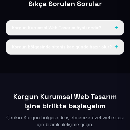
Sıkça Sorulan Sorular
Korgun Kurumsal Web Tasarım fiyatı nedir?
Tek fiyat uygulanır: yıllık 50 USD + KDV. Bu bedele alan
adı, hosting, SSL ve temel SEO da dahildir.
Korgun bölgesinde siteniz kaç günde hazır olur?
İçerikleriniz elimize geçtikten sonra siteniz 1-3 iş günü
içerisinde yayına alınır.
Korgun Kurumsal Web Tasarım
işine birlikte başlayalım
Çankırı Korgun bölgesinde işletmenize özel web sitesi
için bizimle iletişime geçin.