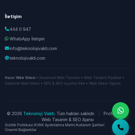
İletişim
444 0 947
WhatsApp İletişim
info@teknolojivakti.com
teknolojivakti.com
Hazır Web Sitesi
• Kurumsal Web Tasarım • Web Tasarım Fiyatları •
Sektörel Web Sitesi • SEO & AEO Uyumlu Site • Web Sitesi Yapımı
© 2026
Teknoloji Vakti
. Tüm hakları saklıdır.
|
Profesyonel
Web Tasarım & SEO Ajansı
Gizlilik Politikası
|
KVKK Aydınlatma Metni
|
Kullanım Şartları
|
Önemli Bağlantılar