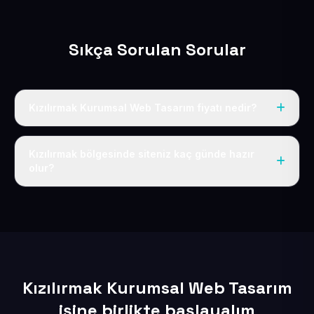
Sıkça Sorulan Sorular
Kızılırmak Kurumsal Web Tasarım fiyatı nedir?
Tek fiyat uygulanır: yıllık 50 USD + KDV. Bu bedele alan
adı, hosting, SSL ve temel SEO da dahildir.
Kızılırmak bölgesinde siteniz kaç günde hazır
olur?
İçerikleriniz elimize geçtikten sonra siteniz 1-3 iş günü
içerisinde yayına alınır.
Kızılırmak Kurumsal Web Tasarım
işine birlikte başlayalım