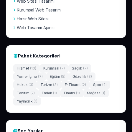
Web Sitesi Tasarımı
Kurumsal Web Tasarım
Hazır Web Sitesi
Web Tasarım Ajansı
Paket Kategorileri
Hizmet
(10)
Kurumsal
(7)
Sağlık
(7)
Yeme-İçme
(7)
Eğitim
(5)
Güzellik
(3)
Hukuk
(3)
Turizm
(3)
E-Ticaret
(2)
Spor
(2)
Tanıtım
(2)
Emlak
(1)
Finans
(1)
Mağaza
(1)
Yayıncılık
(1)
Son Yazılar