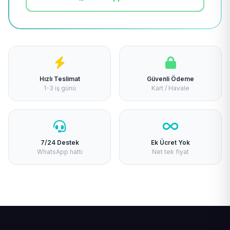
Hızlı Teslimat
Güvenli Ödeme
1-3 iş günü
Kart / Havale
7/24 Destek
Ek Ücret Yok
WhatsApp hattı
Net tek fiyat