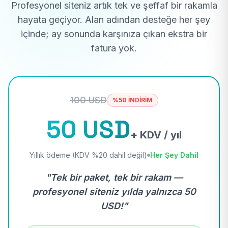
Profesyonel siteniz artık tek ve şeffaf bir rakamla
hayata geçiyor. Alan adından desteğe her şey
içinde; ay sonunda karşınıza çıkan ekstra bir
fatura yok.
100 USD
%50 İNDİRİM
50 USD
+ KDV / yıl
Yıllık ödeme (KDV %20 dahil değil)
Her Şey Dahil
"Tek bir paket, tek bir rakam —
profesyonel siteniz yılda yalnızca 50
USD!"