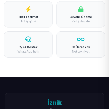
Hızlı Teslimat
Güvenli Ödeme
1-3 iş günü
Kart / Havale
7/24 Destek
Ek Ücret Yok
WhatsApp hattı
Net tek fiyat
İznik