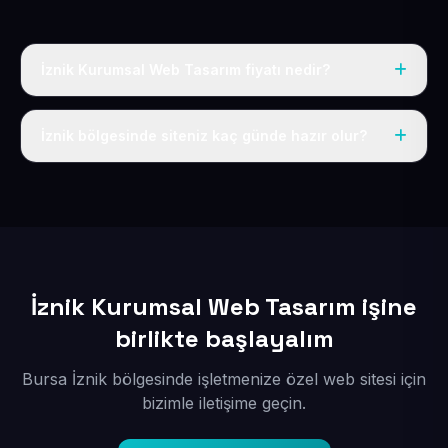
İznik Kurumsal Web Tasarım fiyatı nedir?
Tek fiyat uygulanır: yıllık 50 USD + KDV. Bu bedele alan
adı, hosting, SSL ve temel SEO da dahildir.
İznik bölgesinde siteniz kaç günde hazır olur?
İçerikleriniz elimize geçtikten sonra siteniz 1-3 iş günü
içerisinde yayına alınır.
İznik Kurumsal Web Tasarım işine
birlikte başlayalım
Bursa İznik bölgesinde işletmenize özel web sitesi için
bizimle iletişime geçin.