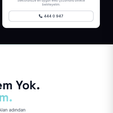
Sektörünüze en uygun web çözümünü birlikte
belirleyelim.
444 0 947
em Yok.
ım.
 Alan adından