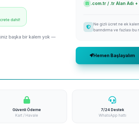
.com.tr / .tr Alan Adı
ücrete dahil!
Ne gizli ücret ne ek kale
barındırma ve fazlası bu 
niz başka bir kalem yok —
Hemen Başlayalım
Güvenli Ödeme
7/24 Destek
Kart / Havale
WhatsApp hattı