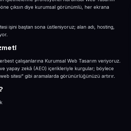
da öne çıksın diye kurumsal görünümlü, her ekrana
esi işini baştan sona üstleniyoruz; alan adı, hosting,
yor.
zmeti
 serbest çalışanlarına Kurumsal Web Tasarım veriyoruz.
O ve yapay zekâ (AEO) içerikleriyle kurgular; böylece
eb sitesi” gibi aramalarda görünürlüğünüzü artırır.
?
ik