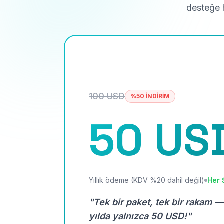
desteğe h
100 USD
%50 İNDİRİM
50 US
Yıllık ödeme (KDV %20 dahil değil)
Her 
"Tek bir paket, tek bir rakam —
yılda yalnızca 50 USD!"