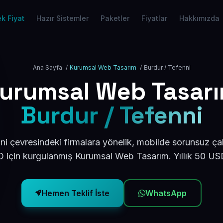
k Fiyat
Hazır Sistemler
Paketler
Fiyatlar
Hakkımızda
Ana Sayfa
/
Kurumsal Web Tasarım
/
Burdur / Tefenni
urumsal Web Tasar
Burdur / Tefenni
ni çevresindeki firmalara yönelik, mobilde sorunsuz çal
için kurgulanmış Kurumsal Web Tasarım. Yıllık 50 U
Hemen Teklif İste
WhatsApp