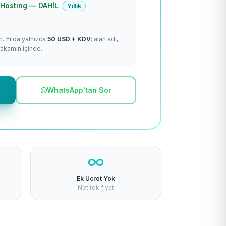
 + Hosting — DAHİL
Yıllık
m. Yılda yalnızca
50 USD + KDV
; alan adı,
rakamın içinde.
WhatsApp'tan Sor
Ek Ücret Yok
Net tek fiyat