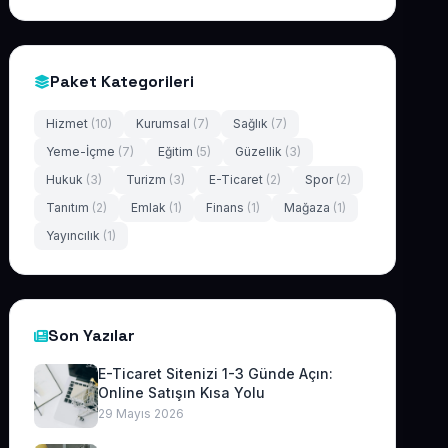
Paket Kategorileri
Hizmet
(10)
Kurumsal
(7)
Sağlık
(7)
Yeme-İçme
(7)
Eğitim
(5)
Güzellik
(3)
Hukuk
(3)
Turizm
(3)
E-Ticaret
(2)
Spor
(2)
Tanıtım
(2)
Emlak
(1)
Finans
(1)
Mağaza
(1)
Yayıncılık
(1)
Son Yazılar
E-Ticaret Sitenizi 1-3 Günde Açın:
Online Satışın Kısa Yolu
29 Mayıs 2026