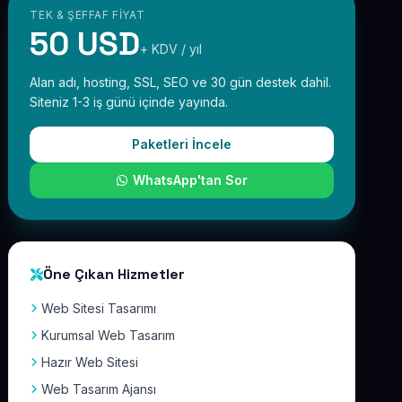
TEK & ŞEFFAF FIYAT
50 USD
+ KDV / yıl
Alan adı, hosting, SSL, SEO ve 30 gün destek dahil.
Siteniz 1-3 iş günü içinde yayında.
Paketleri İncele
WhatsApp'tan Sor
Öne Çıkan Hizmetler
Web Sitesi Tasarımı
Kurumsal Web Tasarım
Hazır Web Sitesi
Web Tasarım Ajansı