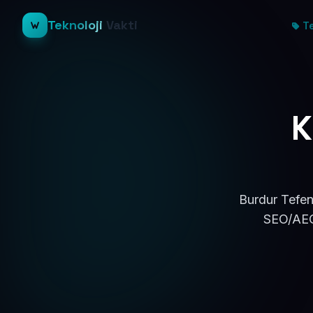
Teknoloji
Vakti
Te
K
Burdur Tefen
SEO/AEO 