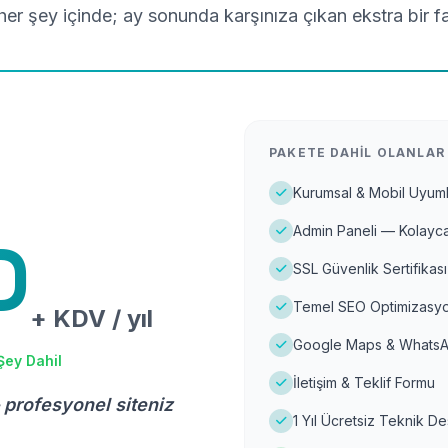
er şey içinde; ay sonunda karşınıza çıkan ekstra bir f
PAKETE DAHIL OLANLAR
Kurumsal & Mobil Uyuml
Admin Paneli — Kolayca
D
SSL Güvenlik Sertifikası
Temel SEO Optimizasyo
+ KDV / yıl
Google Maps & WhatsA
Şey Dahil
İletişim & Teklif Formu
 profesyonel siteniz
1 Yıl Ücretsiz Teknik D