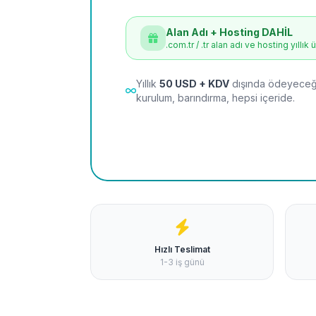
Alan Adı + Hosting DAHİL
.com.tr / .tr alan adı ve hosting yıllık 
Yıllık
50 USD + KDV
dışında ödeyeceği
kurulum, barındırma, hepsi içeride.
Hızlı Teslimat
1-3 iş günü