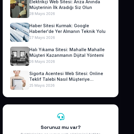
Elektrikçi Web Sitesi: Arıza Anında
Müşterinin İlk Aradığı Siz Olun
28 Mayıs 2026
Haber Sitesi Kurmak: Google
Haberler'de Yer Almanın Teknik Yolu
27 Mayıs 2026
Halı Yıkama Sitesi: Mahalle Mahalle
Müşteri Kazanmanın Dijital Yöntemi
26 Mayıs 2026
Sigorta Acentesi Web Sitesi: Online
Teklif Talebi Nasıl Müşteriye
Dönüşür?
25 Mayıs 2026
Sorunuz mu var?