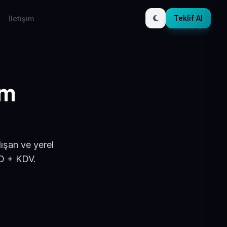
Teklif Al
İletişim
ım
ışan ve yerel
SD + KDV.