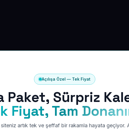
Açılışa Özel — Tek Fiyat
a Paket, Sürpriz Kal
k Fiyat, Tam Donan
siteniz artık tek ve şeffaf bir rakamla hayata geçiyor.