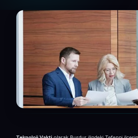
Teknoloji Vakti
olarak Burdur ilindeki Tefenni ilçes