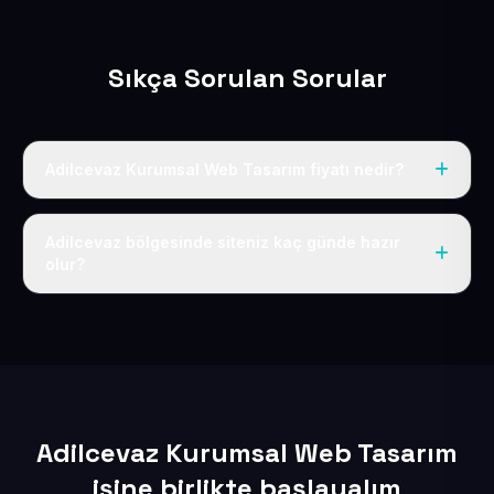
Sıkça Sorulan Sorular
Adilcevaz Kurumsal Web Tasarım fiyatı nedir?
Tek fiyat uygulanır: yıllık 50 USD + KDV. Bu bedele alan
adı, hosting, SSL ve temel SEO da dahildir.
Adilcevaz bölgesinde siteniz kaç günde hazır
olur?
İçerikleriniz elimize geçtikten sonra siteniz 1-3 iş günü
içerisinde yayına alınır.
Adilcevaz Kurumsal Web Tasarım
işine birlikte başlayalım