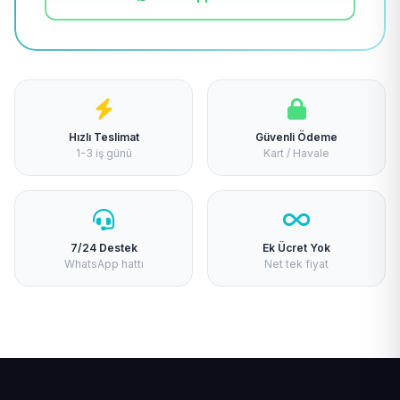
Hızlı Teslimat
Güvenli Ödeme
1-3 iş günü
Kart / Havale
7/24 Destek
Ek Ücret Yok
WhatsApp hattı
Net tek fiyat