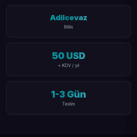
Adilcevaz
Bitlis
50 USD
+ KDV / yıl
1-3 Gün
Teslim