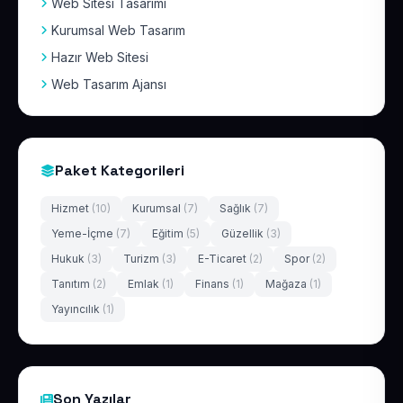
Web Sitesi Tasarımı
Kurumsal Web Tasarım
Hazır Web Sitesi
Web Tasarım Ajansı
Paket Kategorileri
Hizmet
(10)
Kurumsal
(7)
Sağlık
(7)
Yeme-İçme
(7)
Eğitim
(5)
Güzellik
(3)
Hukuk
(3)
Turizm
(3)
E-Ticaret
(2)
Spor
(2)
Tanıtım
(2)
Emlak
(1)
Finans
(1)
Mağaza
(1)
Yayıncılık
(1)
Son Yazılar