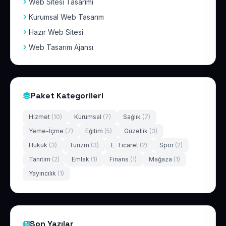
Web Sitesi Tasarımı
Kurumsal Web Tasarım
Hazır Web Sitesi
Web Tasarım Ajansı
Paket Kategorileri
Hizmet
(10)
Kurumsal
(7)
Sağlık
(7)
Yeme-İçme
(7)
Eğitim
(5)
Güzellik
(3)
Hukuk
(3)
Turizm
(3)
E-Ticaret
(2)
Spor
(2)
Tanıtım
(2)
Emlak
(1)
Finans
(1)
Mağaza
(1)
Yayıncılık
(1)
Son Yazılar