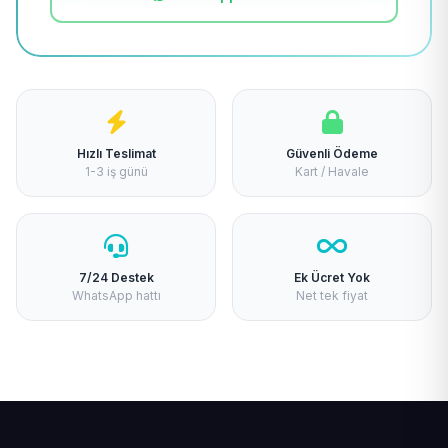
Hızlı Teslimat
Güvenli Ödeme
1-3 iş günü
Kart / Havale
7/24 Destek
Ek Ücret Yok
WhatsApp hattı
Net tek fiyat