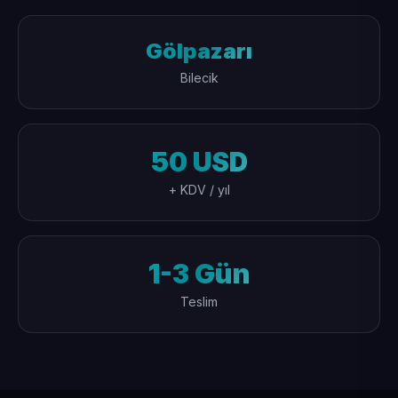
Gölpazarı
Bilecik
50 USD
+ KDV / yıl
1-3 Gün
Teslim