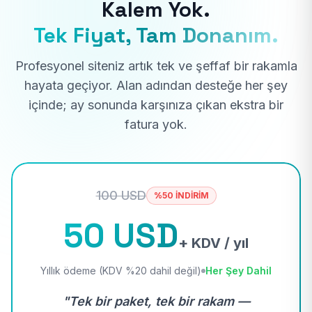
Kalem Yok.
Tek Fiyat, Tam Donanım.
Profesyonel siteniz artık tek ve şeffaf bir rakamla
hayata geçiyor. Alan adından desteğe her şey
içinde; ay sonunda karşınıza çıkan ekstra bir
fatura yok.
100 USD
%50 İNDİRİM
50 USD
+ KDV / yıl
Yıllık ödeme (KDV %20 dahil değil)
Her Şey Dahil
"Tek bir paket, tek bir rakam —