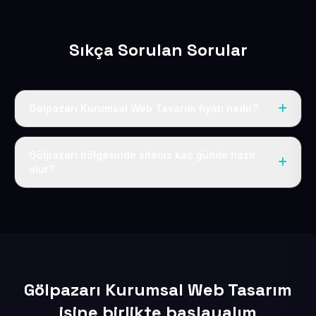
Sıkça Sorulan Sorular
Gölpazarı Kurumsal Web Tasarım fiyatı nedir?
Tek fiyat uygulanır: yıllık 50 USD + KDV. Bu bedele alan
adı, hosting, SSL ve temel SEO da dahildir.
Gölpazarı bölgesinde siteniz kaç günde hazır
olur?
İçerikleriniz elimize geçtikten sonra siteniz 1-3 iş günü
içerisinde yayına alınır.
Gölpazarı Kurumsal Web Tasarım
işine birlikte başlayalım