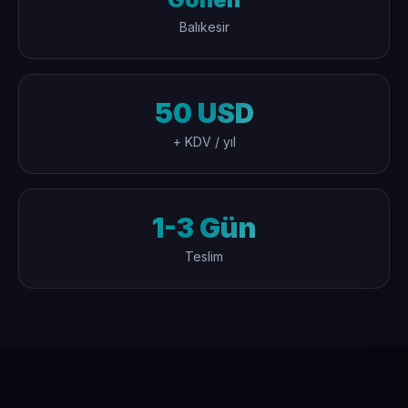
Balıkesir
50 USD
+ KDV / yıl
1-3 Gün
Teslim