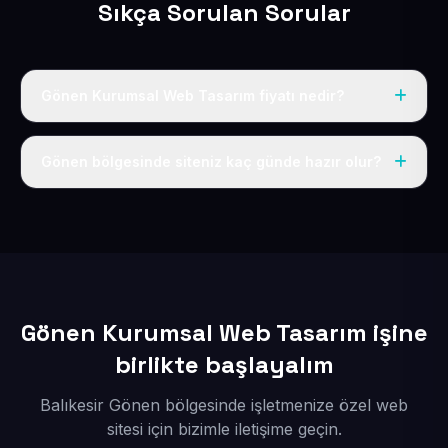
Sıkça Sorulan Sorular
Gönen Kurumsal Web Tasarım fiyatı nedir?
Tek fiyat uygulanır: yıllık 50 USD + KDV. Bu bedele alan
adı, hosting, SSL ve temel SEO da dahildir.
Gönen bölgesinde siteniz kaç günde hazır olur?
İçerikleriniz elimize geçtikten sonra siteniz 1-3 iş günü
içerisinde yayına alınır.
Gönen Kurumsal Web Tasarım işine
birlikte başlayalım
Balıkesir Gönen bölgesinde işletmenize özel web
sitesi için bizimle iletişime geçin.