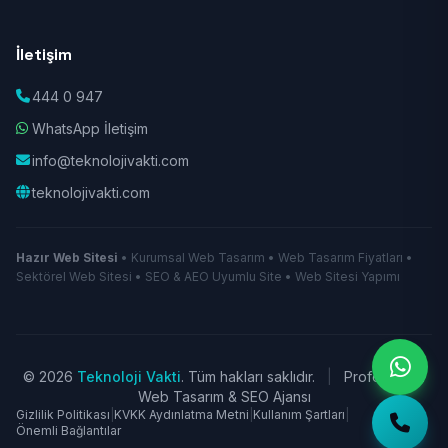
İletişim
444 0 947
WhatsApp İletişim
info@teknolojivakti.com
teknolojivakti.com
Hazır Web Sitesi
• Kurumsal Web Tasarım • Web Tasarım Fiyatları •
Sektörel Web Sitesi • SEO & AEO Uyumlu Site • Web Sitesi Yapımı
© 2026
Teknoloji Vakti
. Tüm hakları saklıdır.
|
Profesyonel
Web Tasarım & SEO Ajansı
Gizlilik Politikası
|
KVKK Aydınlatma Metni
|
Kullanım Şartları
|
Önemli Bağlantılar