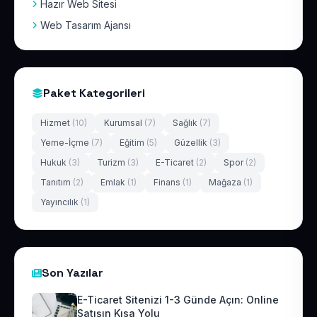
Hazır Web Sitesi
Web Tasarım Ajansı
Paket Kategorileri
Hizmet
(10)
Kurumsal
(7)
Sağlık
(7)
Yeme-İçme
(7)
Eğitim
(5)
Güzellik
(3)
Hukuk
(3)
Turizm
(3)
E-Ticaret
(2)
Spor
(2)
Tanıtım
(2)
Emlak
(1)
Finans
(1)
Mağaza
(1)
Yayıncılık
(1)
Son Yazılar
E-Ticaret Sitenizi 1-3 Günde Açın: Online
Satışın Kısa Yolu