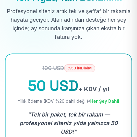
Profesyonel siteniz artık tek ve şeffaf bir rakamla
hayata geçiyor. Alan adından desteğe her şey
içinde; ay sonunda karşınıza çıkan ekstra bir
fatura yok.
100 USD
%50 İNDİRİM
50 USD
+ KDV / yıl
Yıllık ödeme (KDV %20 dahil değil)
Her Şey Dahil
"Tek bir paket, tek bir rakam —
profesyonel siteniz yılda yalnızca 50
USD!"