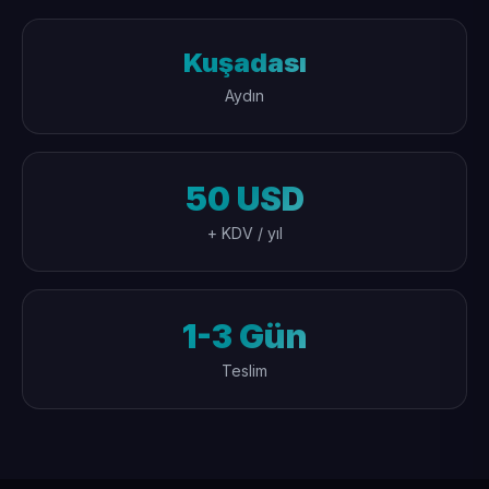
Kuşadası
Aydın
50 USD
+ KDV / yıl
1-3 Gün
Teslim