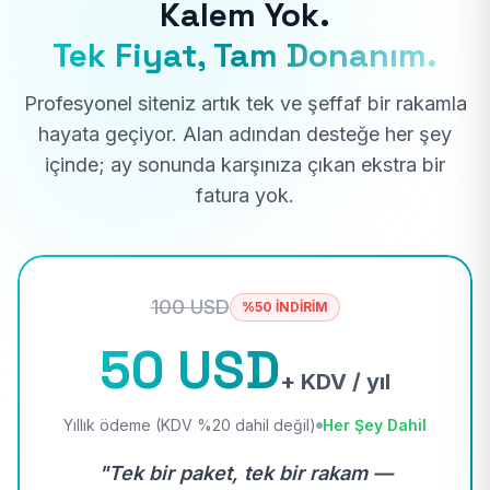
Kalem Yok.
Tek Fiyat, Tam Donanım.
Profesyonel siteniz artık tek ve şeffaf bir rakamla
hayata geçiyor. Alan adından desteğe her şey
içinde; ay sonunda karşınıza çıkan ekstra bir
fatura yok.
100 USD
%50 İNDİRİM
50 USD
+ KDV / yıl
Yıllık ödeme (KDV %20 dahil değil)
Her Şey Dahil
"Tek bir paket, tek bir rakam —