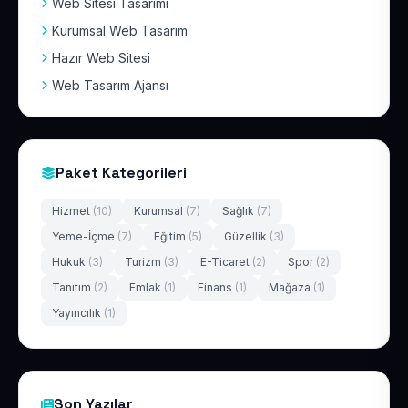
Web Sitesi Tasarımı
Kurumsal Web Tasarım
Hazır Web Sitesi
Web Tasarım Ajansı
Paket Kategorileri
Hizmet
(10)
Kurumsal
(7)
Sağlık
(7)
Yeme-İçme
(7)
Eğitim
(5)
Güzellik
(3)
Hukuk
(3)
Turizm
(3)
E-Ticaret
(2)
Spor
(2)
Tanıtım
(2)
Emlak
(1)
Finans
(1)
Mağaza
(1)
Yayıncılık
(1)
Son Yazılar