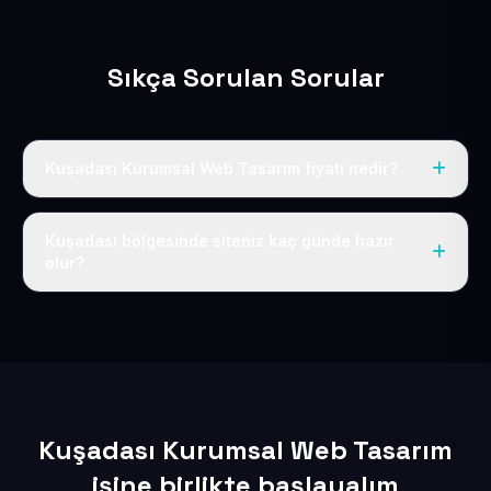
Sıkça Sorulan Sorular
Kuşadası Kurumsal Web Tasarım fiyatı nedir?
Tek fiyat uygulanır: yıllık 50 USD + KDV. Bu bedele alan
adı, hosting, SSL ve temel SEO da dahildir.
Kuşadası bölgesinde siteniz kaç günde hazır
olur?
İçerikleriniz elimize geçtikten sonra siteniz 1-3 iş günü
içerisinde yayına alınır.
Kuşadası Kurumsal Web Tasarım
işine birlikte başlayalım