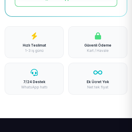
Hızlı Teslimat
Güvenli Ödeme
1-3 iş günü
Kart / Havale
7/24 Destek
Ek Ücret Yok
WhatsApp hattı
Net tek fiyat