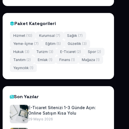
Paket Kategorileri
Hizmet
(10)
Kurumsal
(7)
Sağlık
(7)
Yeme-İçme
(7)
Eğitim
(5)
Güzellik
(3)
Hukuk
(3)
Turizm
(3)
E-Ticaret
(2)
Spor
(2)
Tanıtım
(2)
Emlak
(1)
Finans
(1)
Mağaza
(1)
Yayıncılık
(1)
Son Yazılar
E-Ticaret Sitenizi 1-3 Günde Açın:
Online Satışın Kısa Yolu
29 Mayıs 2026