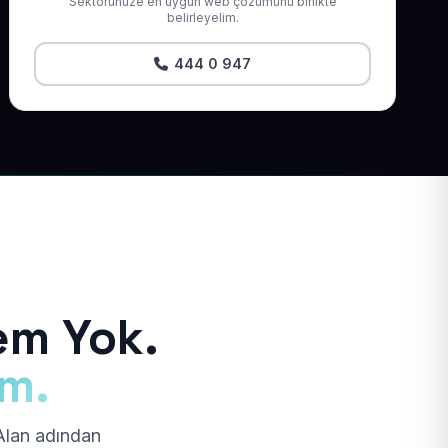
Sektörünüze en uygun web çözümünü birlikte
belirleyelim.
444 0 947
em Yok.
ım.
 Alan adından