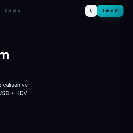
Teklif Al
İletişim
ım
z çalışan ve
 USD + KDV.