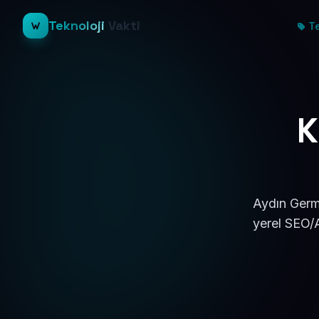
Teknoloji
Vakti
Te
K
Aydın Germe
yerel SEO/