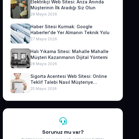
Elektrikçi Web Sitesi: Arıza Anında
Müşterinin İlk Aradığı Siz Olun
28 Mayıs 2026
Haber Sitesi Kurmak: Google
Haberler'de Yer Almanın Teknik Yolu
27 Mayıs 2026
Halı Yıkama Sitesi: Mahalle Mahalle
Müşteri Kazanmanın Dijital Yöntemi
26 Mayıs 2026
Sigorta Acentesi Web Sitesi: Online
Teklif Talebi Nasıl Müşteriye
Dönüşür?
25 Mayıs 2026
Sorunuz mu var?