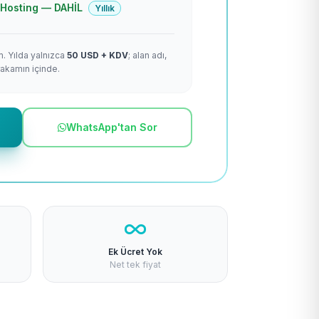
 + Hosting — DAHİL
Yıllık
m. Yılda yalnızca
50 USD + KDV
; alan adı,
rakamın içinde.
WhatsApp'tan Sor
Ek Ücret Yok
Net tek fiyat