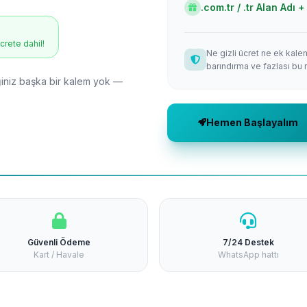
.com.tr / .tr Alan Adı
ücrete dahil!
Ne gizli ücret ne ek kale
barındırma ve fazlası bu 
niz başka bir kalem yok —
Hemen Başlayalım
Güvenli Ödeme
7/24 Destek
Kart / Havale
WhatsApp hattı