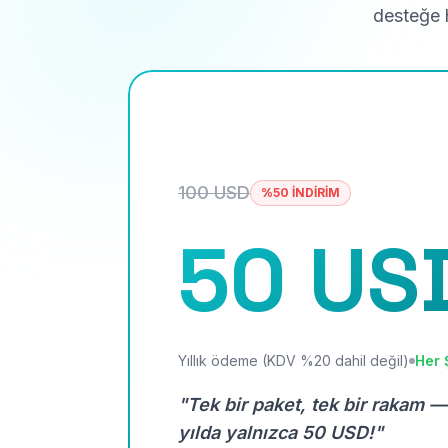
desteğe h
100 USD
%50 İNDİRİM
50 US
Yıllık ödeme (KDV %20 dahil değil)
Her 
"Tek bir paket, tek bir rakam —
yılda yalnızca 50 USD!"