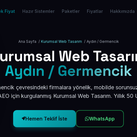
k Fiyat
Hazır Sistemler
Paketler
Fiyatlar
Hakkımızda
Ana Sayfa
/
Kurumsal Web Tasarım
/
Aydın / Germencik
urumsal Web Tasar
Aydın / Germencik
ncik çevresindeki firmalara yönelik, mobilde sorunsu
AEO için kurgulanmış Kurumsal Web Tasarım. Yıllık 50
Hemen Teklif İste
WhatsApp