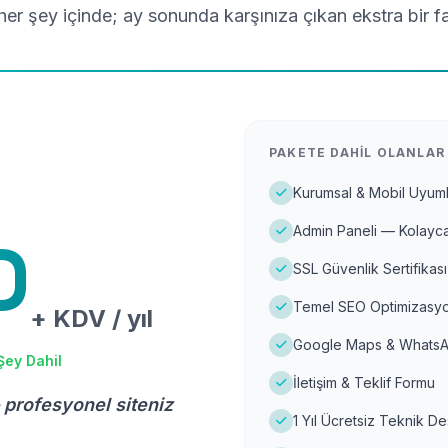
er şey içinde; ay sonunda karşınıza çıkan ekstra bir f
PAKETE DAHIL OLANLAR
Kurumsal & Mobil Uyuml
Admin Paneli — Kolayca
D
SSL Güvenlik Sertifikası
Temel SEO Optimizasyo
+ KDV / yıl
Google Maps & WhatsA
Şey Dahil
İletişim & Teklif Formu
 profesyonel siteniz
1 Yıl Ücretsiz Teknik D