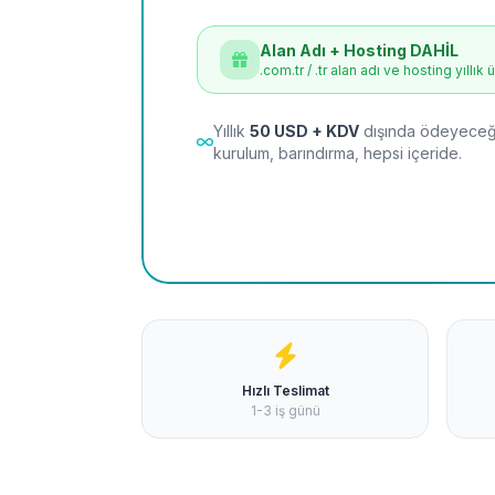
Alan Adı + Hosting DAHİL
.com.tr / .tr alan adı ve hosting yıllık 
Yıllık
50 USD + KDV
dışında ödeyeceği
kurulum, barındırma, hepsi içeride.
Hızlı Teslimat
1-3 iş günü