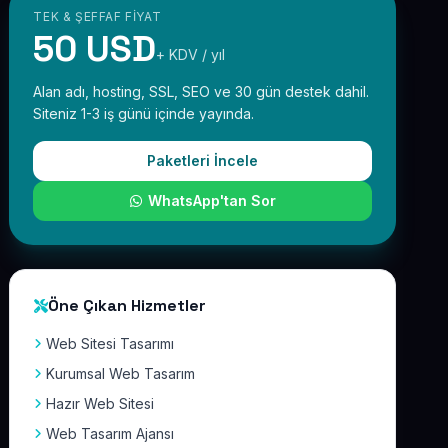
TEK & ŞEFFAF FIYAT
50 USD
+ KDV / yıl
Alan adı, hosting, SSL, SEO ve 30 gün destek dahil.
Siteniz 1-3 iş günü içinde yayında.
Paketleri İncele
WhatsApp'tan Sor
Öne Çıkan Hizmetler
Web Sitesi Tasarımı
Kurumsal Web Tasarım
Hazır Web Sitesi
Web Tasarım Ajansı