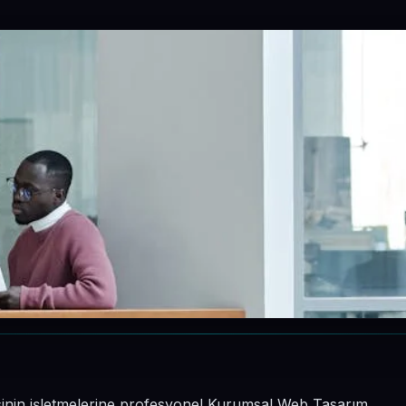
esinin işletmelerine profesyonel Kurumsal Web Tasarım