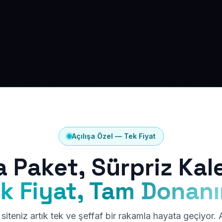
Açılışa Özel — Tek Fiyat
a Paket, Sürpriz Kal
k Fiyat, Tam Donan
siteniz artık tek ve şeffaf bir rakamla hayata geçiyor.