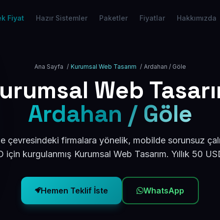
k Fiyat
Hazır Sistemler
Paketler
Fiyatlar
Hakkımızda
Ana Sayfa
/
Kurumsal Web Tasarım
/
Ardahan / Göle
urumsal Web Tasar
Ardahan / Göle
 çevresindeki firmalara yönelik, mobilde sorunsuz çal
için kurgulanmış Kurumsal Web Tasarım. Yıllık 50 U
Hemen Teklif İste
WhatsApp