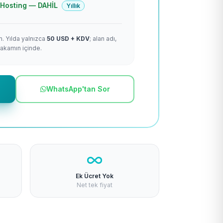
 + Hosting — DAHİL
Yıllık
m. Yılda yalnızca
50 USD + KDV
; alan adı,
rakamın içinde.
WhatsApp'tan Sor
Ek Ücret Yok
Net tek fiyat