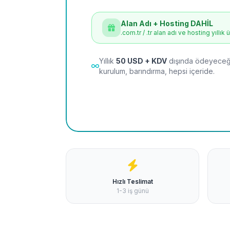
Alan Adı + Hosting DAHİL
.com.tr / .tr alan adı ve hosting yıllık 
Yıllık
50 USD + KDV
dışında ödeyeceği
kurulum, barındırma, hepsi içeride.
Hızlı Teslimat
1-3 iş günü