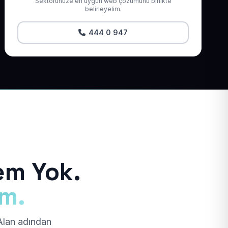
Sektörünüze en uygun web çözümünü birlikte
belirleyelim.
444 0 947
em Yok.
ım.
 Alan adından