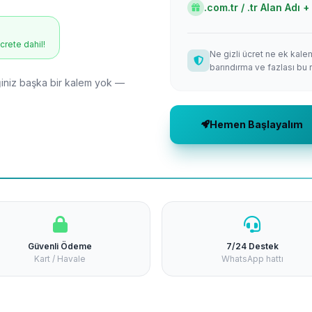
.com.tr / .tr Alan Adı
ücrete dahil!
Ne gizli ücret ne ek kale
barındırma ve fazlası bu 
niz başka bir kalem yok —
Hemen Başlayalım
Güvenli Ödeme
7/24 Destek
Kart / Havale
WhatsApp hattı