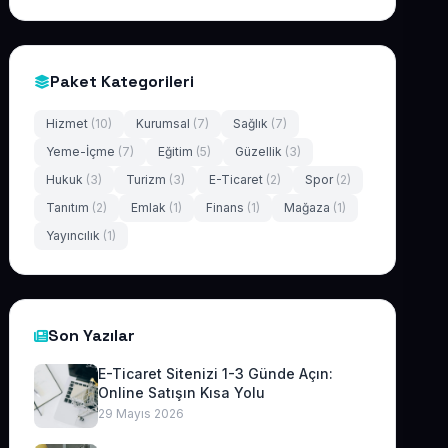
Paket Kategorileri
Hizmet
(10)
Kurumsal
(7)
Sağlık
(7)
Yeme-İçme
(7)
Eğitim
(5)
Güzellik
(3)
Hukuk
(3)
Turizm
(3)
E-Ticaret
(2)
Spor
(2)
Tanıtım
(2)
Emlak
(1)
Finans
(1)
Mağaza
(1)
Yayıncılık
(1)
Son Yazılar
E-Ticaret Sitenizi 1-3 Günde Açın:
Online Satışın Kısa Yolu
29 Mayıs 2026