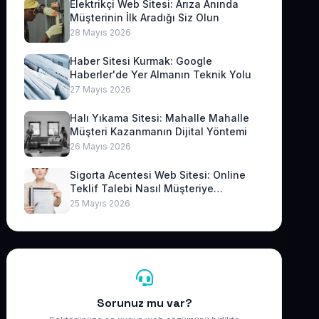
Elektrikçi Web Sitesi: Arıza Anında
Müşterinin İlk Aradığı Siz Olun
28 Mayıs 2026
Haber Sitesi Kurmak: Google
Haberler'de Yer Almanın Teknik Yolu
27 Mayıs 2026
Halı Yıkama Sitesi: Mahalle Mahalle
Müşteri Kazanmanın Dijital Yöntemi
26 Mayıs 2026
Sigorta Acentesi Web Sitesi: Online
Teklif Talebi Nasıl Müşteriye
Dönüşür?
25 Mayıs 2026
Sorunuz mu var?