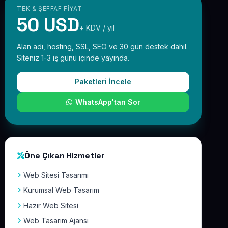
TEK & ŞEFFAF FIYAT
50 USD
+ KDV / yıl
Alan adı, hosting, SSL, SEO ve 30 gün destek dahil.
Siteniz 1-3 iş günü içinde yayında.
Paketleri İncele
WhatsApp'tan Sor
Öne Çıkan Hizmetler
Web Sitesi Tasarımı
Kurumsal Web Tasarım
Hazır Web Sitesi
Web Tasarım Ajansı