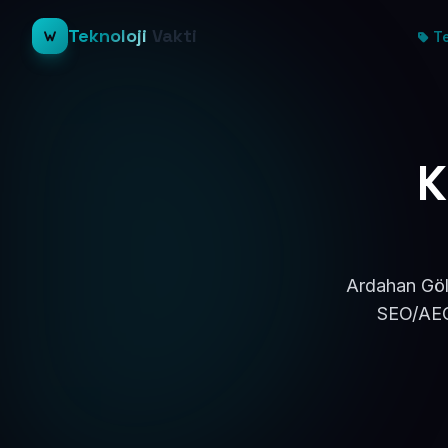
Teknoloji
Vakti
Te
K
Ardahan Göle
SEO/AEO 