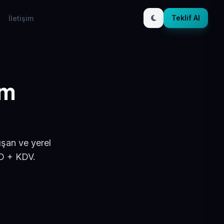
Teklif Al
İletişim
ım
ışan ve yerel
SD + KDV.