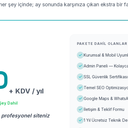
er şey içinde; ay sonunda karşınıza çıkan ekstra bir f
PAKETE DAHIL OLANLAR
Kurumsal & Mobil Uyuml
Admin Paneli — Kolayca
D
SSL Güvenlik Sertifikası
Temel SEO Optimizasyo
+ KDV / yıl
Google Maps & WhatsA
Şey Dahil
İletişim & Teklif Formu
 profesyonel siteniz
1 Yıl Ücretsiz Teknik D