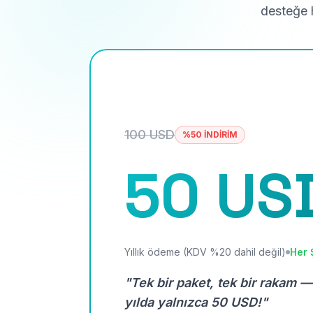
desteğe h
100 USD
%50 İNDİRİM
50 US
Yıllık ödeme (KDV %20 dahil değil)
Her 
"Tek bir paket, tek bir rakam —
yılda yalnızca 50 USD!"