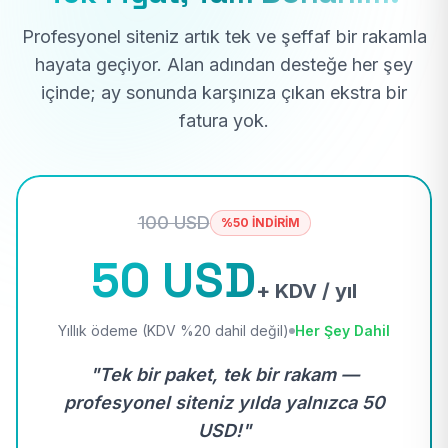
Profesyonel siteniz artık tek ve şeffaf bir rakamla
hayata geçiyor. Alan adından desteğe her şey
içinde; ay sonunda karşınıza çıkan ekstra bir
fatura yok.
100 USD
%50 İNDİRİM
50 USD
+ KDV / yıl
Yıllık ödeme (KDV %20 dahil değil)
Her Şey Dahil
"Tek bir paket, tek bir rakam —
profesyonel siteniz yılda yalnızca 50
USD!"