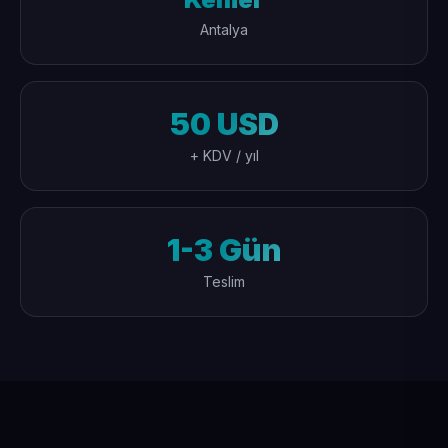
Antalya
50 USD
+ KDV / yıl
1-3 Gün
Teslim