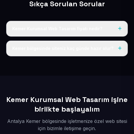
Sıkça Sorulan Sorular
Kemer Kurumsal Web Tasarım fiyatı nedir?
Tek fiyat uygulanır: yıllık 50 USD + KDV. Bu bedele alan
adı, hosting, SSL ve temel SEO da dahildir.
Kemer bölgesinde siteniz kaç günde hazır olur?
İçerikleriniz elimize geçtikten sonra siteniz 1-3 iş günü
içerisinde yayına alınır.
Kemer Kurumsal Web Tasarım işine
birlikte başlayalım
Antalya Kemer bölgesinde işletmenize özel web sitesi
için bizimle iletişime geçin.