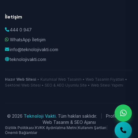
İletişim
444 0 947
WhatsApp İletişim
info@teknolojivakti.com
teknolojivakti.com
Hazır Web Sitesi
• Kurumsal Web Tasarım • Web Tasarım Fiyatları •
Sektörel Web Sitesi • SEO & AEO Uyumlu Site • Web Sitesi Yapımı
© 2026
Teknoloji Vakti
. Tüm hakları saklıdır.
|
Profesyonel
Web Tasarım & SEO Ajansı
Gizlilik Politikası
|
KVKK Aydınlatma Metni
|
Kullanım Şartları
|
Önemli Bağlantılar