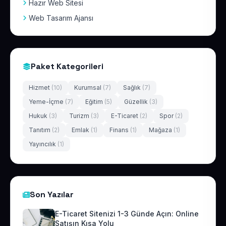
Hazır Web Sitesi
Web Tasarım Ajansı
Paket Kategorileri
Hizmet
(10)
Kurumsal
(7)
Sağlık
(7)
Yeme-İçme
(7)
Eğitim
(5)
Güzellik
(3)
Hukuk
(3)
Turizm
(3)
E-Ticaret
(2)
Spor
(2)
Tanıtım
(2)
Emlak
(1)
Finans
(1)
Mağaza
(1)
Yayıncılık
(1)
Son Yazılar
E-Ticaret Sitenizi 1-3 Günde Açın: Online
Satışın Kısa Yolu