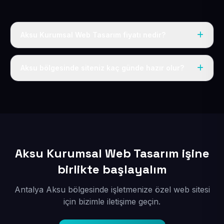
Aksu Kurumsal Web Tasarım fiyatı nedir?
Tek fiyat uygulanır: yıllık 50 USD + KDV. Bu bedele alan
adı, hosting, SSL ve temel SEO da dahildir.
Aksu bölgesinde siteniz kaç günde hazır olur?
İçerikleriniz elimize geçtikten sonra siteniz 1-3 iş günü
içerisinde yayına alınır.
Aksu Kurumsal Web Tasarım işine
birlikte başlayalım
Antalya Aksu bölgesinde işletmenize özel web sitesi
için bizimle iletişime geçin.