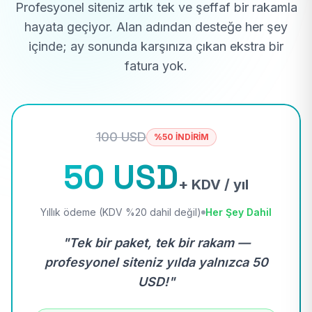
Profesyonel siteniz artık tek ve şeffaf bir rakamla
hayata geçiyor. Alan adından desteğe her şey
içinde; ay sonunda karşınıza çıkan ekstra bir
fatura yok.
100 USD
%50 İNDİRİM
50 USD
+ KDV / yıl
Yıllık ödeme (KDV %20 dahil değil)
Her Şey Dahil
"Tek bir paket, tek bir rakam —
profesyonel siteniz yılda yalnızca 50
USD!"