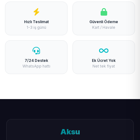
Hızlı Teslimat
Güvenli Ödeme
1-3 iş günü
Kart / Havale
7/24 Destek
Ek Ücret Yok
WhatsApp hattı
Net tek fiyat
Aksu