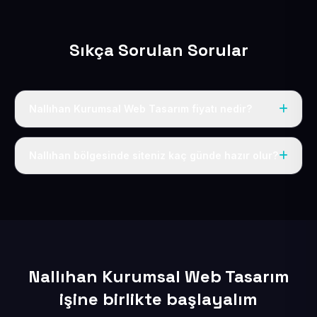
Sıkça Sorulan Sorular
Nallıhan Kurumsal Web Tasarım fiyatı nedir?
Tek fiyat uygulanır: yıllık 50 USD + KDV. Bu bedele alan
adı, hosting, SSL ve temel SEO da dahildir.
Nallıhan bölgesinde siteniz kaç günde hazır olur?
İçerikleriniz elimize geçtikten sonra siteniz 1-3 iş günü
içerisinde yayına alınır.
Nallıhan Kurumsal Web Tasarım
işine birlikte başlayalım