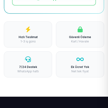
Hızlı Teslimat
Güvenli Ödeme
1-3 iş günü
Kart / Havale
7/24 Destek
Ek Ücret Yok
WhatsApp hattı
Net tek fiyat