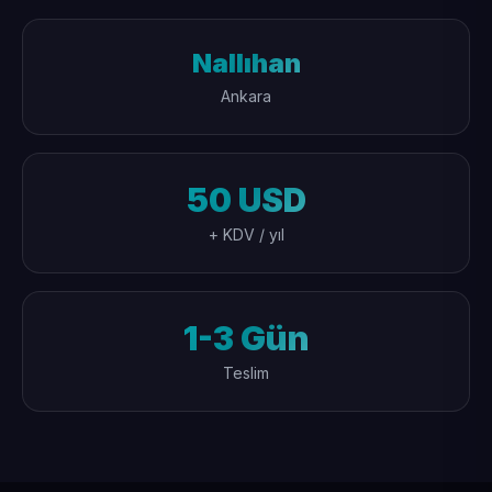
Nallıhan
Ankara
50 USD
+ KDV / yıl
1-3 Gün
Teslim