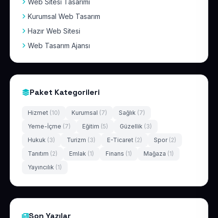
Web Sitesi Tasarımı
Kurumsal Web Tasarım
Hazır Web Sitesi
Web Tasarım Ajansı
Paket Kategorileri
Hizmet
(10)
Kurumsal
(7)
Sağlık
(7)
Yeme-İçme
(7)
Eğitim
(5)
Güzellik
(3)
Hukuk
(3)
Turizm
(3)
E-Ticaret
(2)
Spor
(2)
Tanıtım
(2)
Emlak
(1)
Finans
(1)
Mağaza
(1)
Yayıncılık
(1)
Son Yazılar