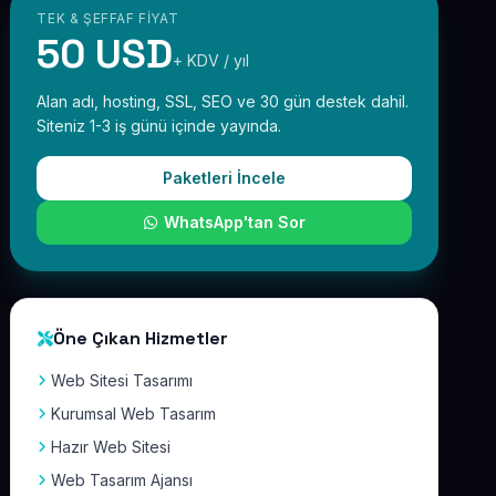
TEK & ŞEFFAF FIYAT
50 USD
+ KDV / yıl
Alan adı, hosting, SSL, SEO ve 30 gün destek dahil.
Siteniz 1-3 iş günü içinde yayında.
Paketleri İncele
WhatsApp'tan Sor
Öne Çıkan Hizmetler
Web Sitesi Tasarımı
Kurumsal Web Tasarım
Hazır Web Sitesi
Web Tasarım Ajansı