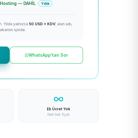
 + Hosting — DAHİL
Yıllık
m. Yılda yalnızca
50 USD + KDV
; alan adı,
rakamın içinde.
WhatsApp'tan Sor
Ek Ücret Yok
Net tek fiyat