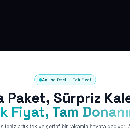
Açılışa Özel — Tek Fiyat
a Paket, Sürpriz Kal
k Fiyat, Tam Donan
siteniz artık tek ve şeffaf bir rakamla hayata geçiyor.