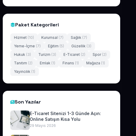
Paket Kategorileri
Hizmet
(10)
Kurumsal
(7)
Sağlık
(7)
Yeme-İçme
(7)
Eğitim
(5)
Güzellik
(3)
Hukuk
(3)
Turizm
(3)
E-Ticaret
(2)
Spor
(2)
Tanıtım
(2)
Emlak
(1)
Finans
(1)
Mağaza
(1)
Yayıncılık
(1)
Son Yazılar
E-Ticaret Sitenizi 1-3 Günde Açın:
Online Satışın Kısa Yolu
29 Mayıs 2026