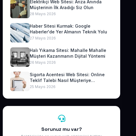
Elektrikçi Web Sitesi: Arıza Anında
Müşterinin İlk Aradığı Siz Olun
28 Mayıs 2026
Haber Sitesi Kurmak: Google
Haberler'de Yer Almanın Teknik Yolu
27 Mayıs 2026
Halı Yıkama Sitesi: Mahalle Mahalle
Müşteri Kazanmanın Dijital Yöntemi
26 Mayıs 2026
Sigorta Acentesi Web Sitesi: Online
Teklif Talebi Nasıl Müşteriye
Dönüşür?
25 Mayıs 2026
Sorunuz mu var?