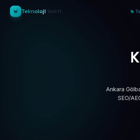
Teknoloji
Vakti
Te
K
Ankara Gölbaş
SEO/AEO 