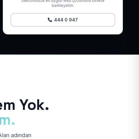
Sektörünüze en uygun web çözümünü birlikte
belirleyelim.
444 0 947
em Yok.
ım.
 Alan adından