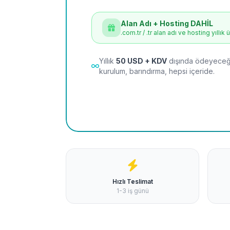
Alan Adı + Hosting DAHİL
.com.tr / .tr alan adı ve hosting yıllık 
Yıllık
50 USD + KDV
dışında ödeyeceği
kurulum, barındırma, hepsi içeride.
Hızlı Teslimat
1-3 iş günü