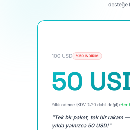
desteğe h
100 USD
%50 İNDİRİM
50 US
Yıllık ödeme (KDV %20 dahil değil)
Her 
"Tek bir paket, tek bir rakam —
yılda yalnızca 50 USD!"