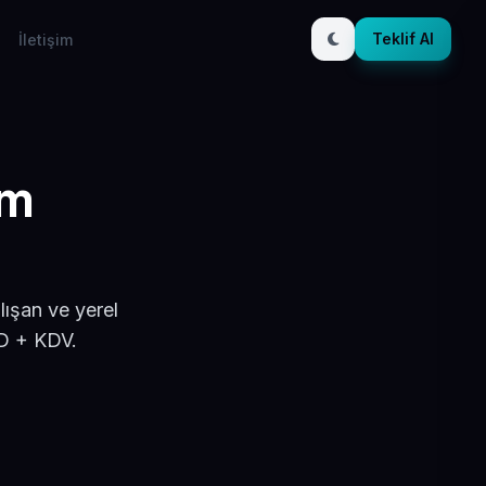
Teklif Al
İletişim
ım
lışan ve yerel
SD + KDV.