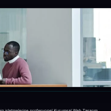
inin işletmelerine profesyonel Kurumsal Web Tasarım