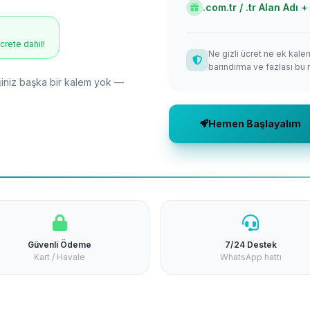
.com.tr / .tr Alan Adı
ücrete dahil!
Ne gizli ücret ne ek kale
barındırma ve fazlası bu 
niz başka bir kalem yok —
Hemen Başlayalım
Güvenli Ödeme
7/24 Destek
Kart / Havale
WhatsApp hattı