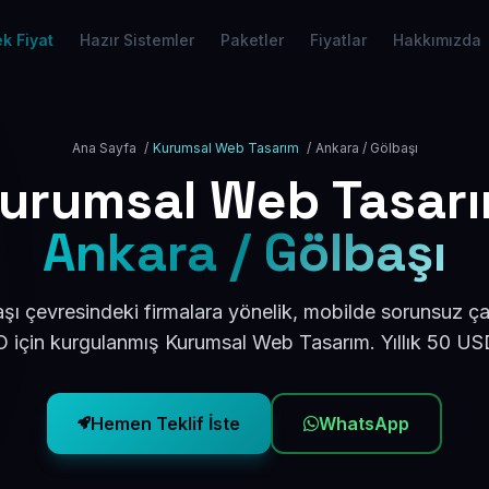
k Fiyat
Hazır Sistemler
Paketler
Fiyatlar
Hakkımızda
Ana Sayfa
/
Kurumsal Web Tasarım
/
Ankara / Gölbaşı
urumsal Web Tasar
Ankara / Gölbaşı
ı çevresindeki firmalara yönelik, mobilde sorunsuz ça
için kurgulanmış Kurumsal Web Tasarım. Yıllık 50 U
Hemen Teklif İste
WhatsApp