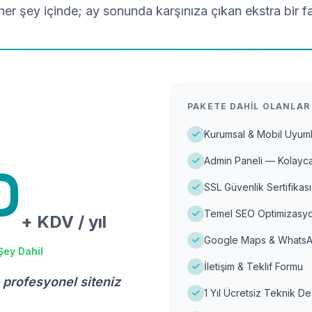
er şey içinde; ay sonunda karşınıza çıkan ekstra bir f
PAKETE DAHIL OLANLAR
Kurumsal & Mobil Uyuml
Admin Paneli — Kolayca
D
SSL Güvenlik Sertifikası
Temel SEO Optimizasyo
+ KDV / yıl
Google Maps & WhatsA
Şey Dahil
İletişim & Teklif Formu
 profesyonel siteniz
1 Yıl Ücretsiz Teknik D