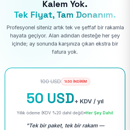
Kalem Yok.
Tek Fiyat, Tam Donanım.
Profesyonel siteniz artık tek ve şeffaf bir rakamla
hayata geçiyor. Alan adından desteğe her şey
içinde; ay sonunda karşınıza çıkan ekstra bir
fatura yok.
100 USD
%50 İNDİRİM
50 USD
+ KDV / yıl
Yıllık ödeme (KDV %20 dahil değil)
Her Şey Dahil
"Tek bir paket, tek bir rakam —