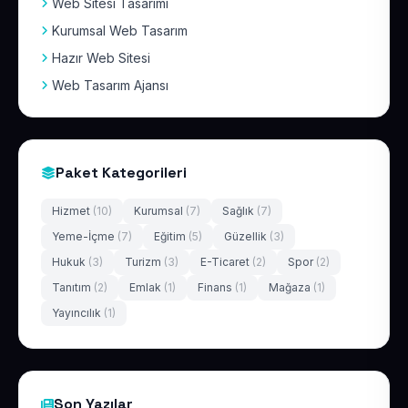
Web Sitesi Tasarımı
Kurumsal Web Tasarım
Hazır Web Sitesi
Web Tasarım Ajansı
Paket Kategorileri
Hizmet
(10)
Kurumsal
(7)
Sağlık
(7)
Yeme-İçme
(7)
Eğitim
(5)
Güzellik
(3)
Hukuk
(3)
Turizm
(3)
E-Ticaret
(2)
Spor
(2)
Tanıtım
(2)
Emlak
(1)
Finans
(1)
Mağaza
(1)
Yayıncılık
(1)
Son Yazılar