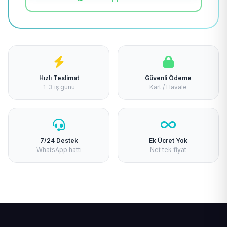
Hızlı Teslimat
Güvenli Ödeme
1-3 iş günü
Kart / Havale
7/24 Destek
Ek Ücret Yok
WhatsApp hattı
Net tek fiyat