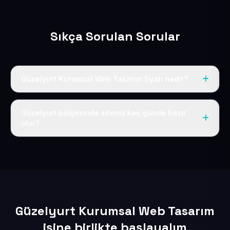
Sıkça Sorulan Sorular
Güzelyurt Kurumsal Web Tasarım fiyatı nedir?
Tek fiyat uygulanır: yıllık 50 USD + KDV. Bu bedele alan
adı, hosting, SSL ve temel SEO da dahildir.
Güzelyurt bölgesinde siteniz kaç günde hazır
olur?
İçerikleriniz elimize geçtikten sonra siteniz 1-3 iş günü
içerisinde yayına alınır.
Güzelyurt Kurumsal Web Tasarım
işine birlikte başlayalım