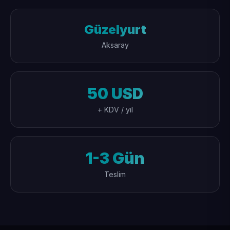
Güzelyurt
Aksaray
50 USD
+ KDV / yıl
1-3 Gün
Teslim