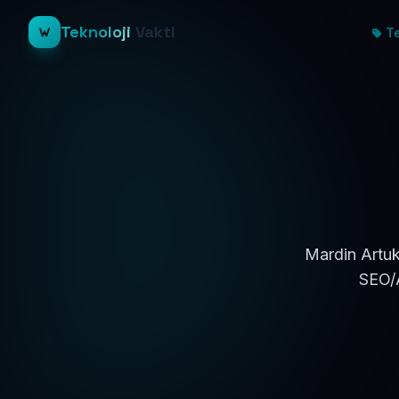
Teknoloji
Vakti
Te
Mardin Artuk
SEO/A