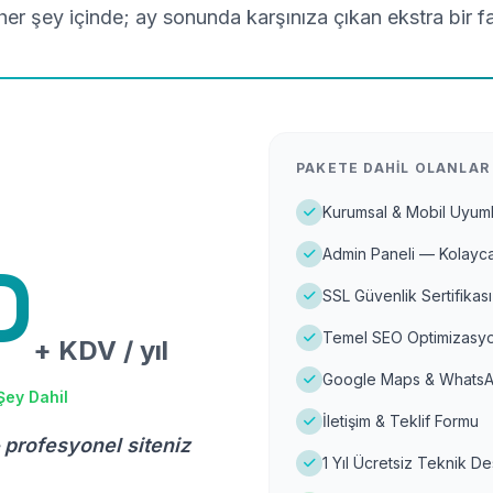
er şey içinde; ay sonunda karşınıza çıkan ekstra bir f
PAKETE DAHIL OLANLAR
Kurumsal & Mobil Uyuml
Admin Paneli — Kolayca
D
SSL Güvenlik Sertifikası
Temel SEO Optimizasyo
+ KDV / yıl
Google Maps & WhatsA
Şey Dahil
İletişim & Teklif Formu
 profesyonel siteniz
1 Yıl Ücretsiz Teknik D