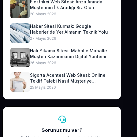
Elektrikçi Web Sitesi: Arıza Anında
Müşterinin İlk Aradığı Siz Olun
28 Mayıs 2026
Haber Sitesi Kurmak: Google
Haberler'de Yer Almanın Teknik Yolu
27 Mayıs 2026
Halı Yıkama Sitesi: Mahalle Mahalle
Müşteri Kazanmanın Dijital Yöntemi
26 Mayıs 2026
Sigorta Acentesi Web Sitesi: Online
Teklif Talebi Nasıl Müşteriye
Dönüşür?
25 Mayıs 2026
Sorunuz mu var?