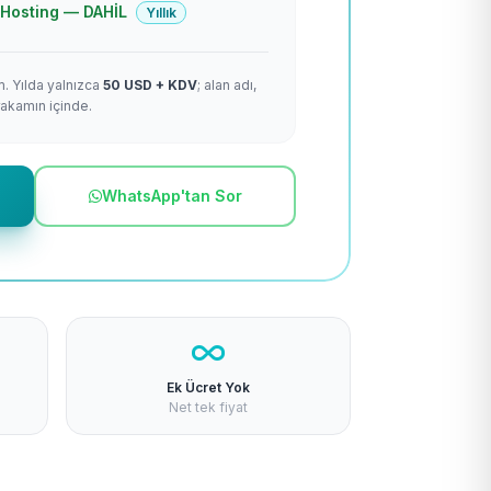
 + Hosting — DAHİL
Yıllık
m. Yılda yalnızca
50 USD + KDV
; alan adı,
rakamın içinde.
WhatsApp'tan Sor
Ek Ücret Yok
Net tek fiyat