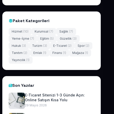
Paket Kategorileri
Hizmet
(10)
Kurumsal
(7)
Sağlık
(7)
Yeme-İçme
(7)
Eğitim
(5)
Güzellik
(3)
Hukuk
(3)
Turizm
(3)
E-Ticaret
(2)
Spor
(2)
Tanıtım
(2)
Emlak
(1)
Finans
(1)
Mağaza
(1)
Yayıncılık
(1)
Son Yazılar
E-Ticaret Sitenizi 1-3 Günde Açın:
Online Satışın Kısa Yolu
29 Mayıs 2026