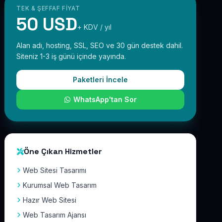
TEK & ŞEFFAF FIYAT
50 USD
+ KDV / yıl
Alan adı, hosting, SSL, SEO ve 30 gün destek dahil.
Siteniz 1-3 iş günü içinde yayında.
Paketleri İncele
WhatsApp'tan Sor
Öne Çıkan Hizmetler
Web Sitesi Tasarımı
Kurumsal Web Tasarım
Hazır Web Sitesi
Web Tasarım Ajansı