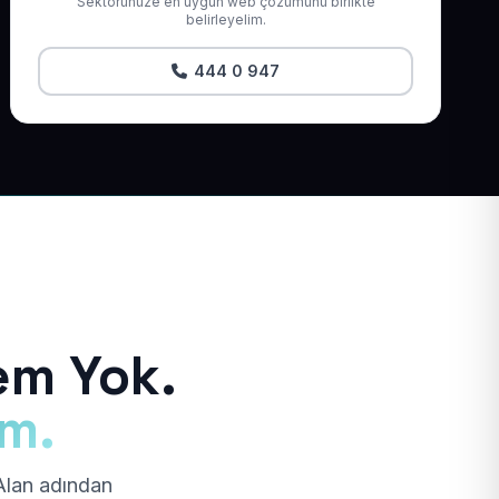
Sektörünüze en uygun web çözümünü birlikte
belirleyelim.
444 0 947
em Yok.
ım.
 Alan adından