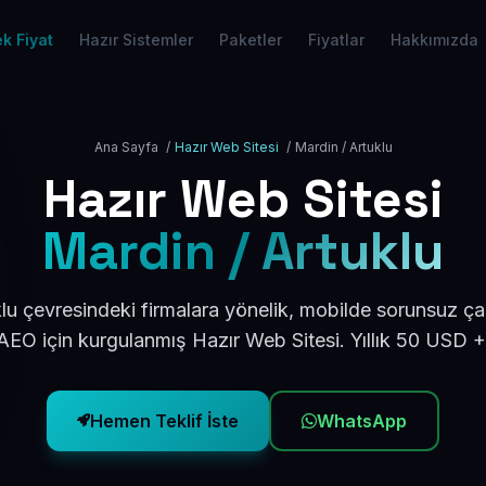
k Fiyat
Hazır Sistemler
Paketler
Fiyatlar
Hakkımızda
Ana Sayfa
/
Hazır Web Sitesi
/
Mardin / Artuklu
Hazır Web Sitesi
Mardin / Artuklu
lu çevresindeki firmalara yönelik, mobilde sorunsuz çal
EO için kurgulanmış Hazır Web Sitesi. Yıllık 50 USD 
Hemen Teklif İste
WhatsApp