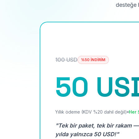
desteğe h
100 USD
%50 İNDİRİM
50 US
Yıllık ödeme (KDV %20 dahil değil)
Her 
"Tek bir paket, tek bir rakam —
yılda yalnızca 50 USD!"