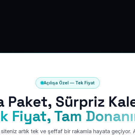
Açılışa Özel — Tek Fiyat
a Paket, Sürpriz Kal
k Fiyat, Tam Donan
siteniz artık tek ve şeffaf bir rakamla hayata geçiyor.