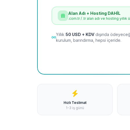
Alan Adı + Hosting DAHİL
.com.tr / .tr alan adı ve hosting yıllık 
Yıllık
50 USD + KDV
dışında ödeyeceği
kurulum, barındırma, hepsi içeride.
Hızlı Teslimat
1-3 iş günü