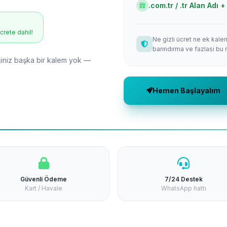
.com.tr / .tr Alan Adı
ücrete dahil!
Ne gizli ücret ne ek kale
barındırma ve fazlası bu 
niz başka bir kalem yok —
Hemen Başlayalım
Güvenli Ödeme
7/24 Destek
Kart / Havale
WhatsApp hattı